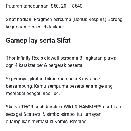
Putaran tanggungan: $€0. 20 – $€40
Sifat hadiah: Fragmen percuma (Bonus Respins) Borong
kegunaan Persen, 4 Jackpot
Gamep
lay serta Sifat
Thor Infinity Reels diawali bersama 3 lingkaran piawai
dgn 4 karakter per & bergerak beserta.
Sepertinya, jikalau Dikau membela 3 instance
bersambung, Kamu sempurna beserta enam gelung
memakai pengali hasil x4.
Sketsa THOR ialah karakter Wild, & HAMMERS diartikan
sebagai Scatters, & simbol-simbol itu lumayan
ditampilkan memasuki Komisi Respins.