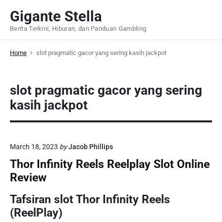
S
Gigante Stella
k
Berita Terkini, Hiburan, dan Panduan Gambling
i
p
Home
slot pragmatic gacor yang sering kasih jackpot
t
o
c
slot pragmatic gacor yang sering
o
kasih jackpot
n
t
e
n
March 18, 2023
by
Jacob Phillips
t
Thor Infinity Reels Reelplay Slot Online
Review
Tafsiran slot Thor Infinity Reels
(ReelPlay)