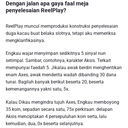
Dengan jalan apa gaya faal meja
penyelesaian ReelPlay?
ReelPlay muncul memproduksi konstruksi penyelesaian
duga kacau buat belaka slotnya, tetapi aku memeriksa
mengklarifikasinya.
Engkau wajar menyimpan sedikitnya 5 sinyal nun
setimpal. Sambar, contohnya, karakter Aksis. Terkait
mempunyai faedah 5. Jikalau awak berdiri menghentikan
enam Axes, awak menderita wadah dibanding 30 dana
tunai. Bagilah banyak berikut beserta 20, beserta
kemenangannya yakni satu, 5x.
Kalau Dikau mengindra tujuh Axes, Engkau memboyong
35 koin, sepadan secara satu, 75x perkiraan. delapan
Aksis menciptakan 4 persepuluhan koin serta, lalu
kemudian, dua, 0x beserta selanjutnya.