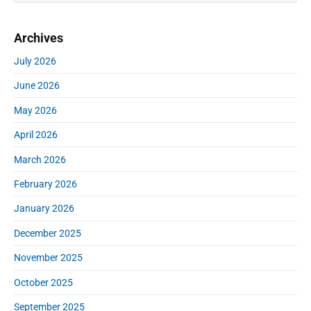
i
a
m
r
Archives
a
c
r
h
July 2026
y
f
S
June 2026
o
i
r
d
May 2026
:
e
April 2026
b
a
March 2026
r
February 2026
January 2026
December 2025
November 2025
October 2025
September 2025