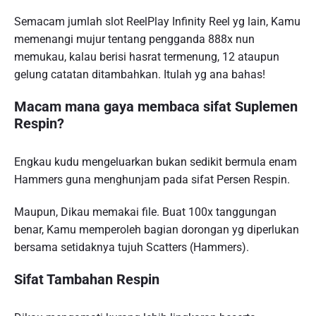
Semacam jumlah slot ReelPlay Infinity Reel yg lain, Kamu
memenangi mujur tentang pengganda 888x nun
memukau, kalau berisi hasrat termenung, 12 ataupun
gelung catatan ditambahkan. Itulah yg ana bahas!
Macam mana gaya membaca sifat Suplemen
Respin?
Engkau kudu mengeluarkan bukan sedikit bermula enam
Hammers guna menghunjam pada sifat Persen Respin.
Maupun, Dikau memakai file. Buat 100x tanggungan
benar, Kamu memperoleh bagian dorongan yg diperlukan
bersama setidaknya tujuh Scatters (Hammers).
Sifat Tambahan Respin