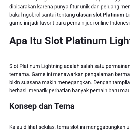
dibicarakan karena punya fitur unik dan peluang me
bakal ngobrol santai tentang
ulasan slot Platinum L
game ini jadi favorit para pemain judi online Indonesi
Apa Itu Slot Platinum Ligh
Slot Platinum Lightning adalah salah satu permaina
ternama. Game ini menawarkan pengalaman bermain 
bikin suasana makin menegangkan. Dengan tampilan 
berhasil menarik perhatian banyak pemain baru ma
Konsep dan Tema
Kalau dilihat sekilas, tema slot ini menggabungkan u