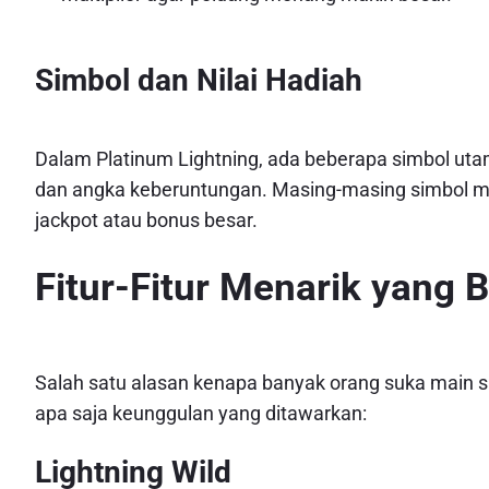
Simbol dan Nilai Hadiah
Dalam Platinum Lightning, ada beberapa simbol utama
dan angka keberuntungan. Masing-masing simbol mem
jackpot atau bonus besar.
Fitur-Fitur Menarik yang 
Salah satu alasan kenapa banyak orang suka main slot 
apa saja keunggulan yang ditawarkan:
Lightning Wild