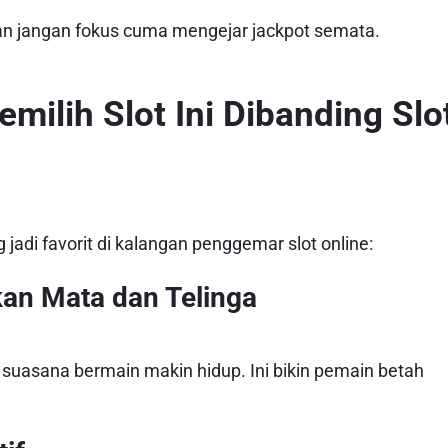
an jangan fokus cuma mengejar jackpot semata.
ilih Slot Ini Dibanding Slo
jadi favorit di kalangan penggemar slot online:
an Mata dan Telinga
n suasana bermain makin hidup. Ini bikin pemain betah