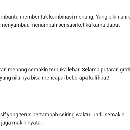
k membantu membentuk kombinasi menang. Yang bikin unik
ang menyambar, menambah sensasi ketika kamu dapat
an menang semakin terbuka lebar. Selama putaran grati
yang nilainya bisa mencapai beberapa kali lipat!
sif yang terus bertambah seiring waktu. Jadi, semakin
 juga makin nyata.