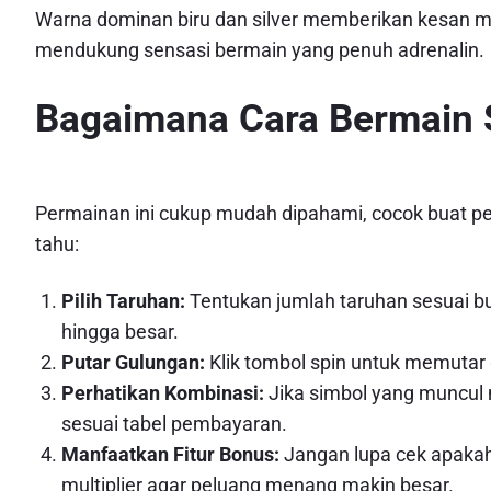
Warna dominan biru dan silver memberikan kesan mo
mendukung sensasi bermain yang penuh adrenalin.
Bagaimana Cara Bermain S
Permainan ini cukup mudah dipahami, cocok buat pe
tahu:
Pilih Taruhan:
Tentukan jumlah taruhan sesuai bud
hingga besar.
Putar Gulungan:
Klik tombol spin untuk memutar 
Perhatikan Kombinasi:
Jika simbol yang muncu
sesuai tabel pembayaran.
Manfaatkan Fitur Bonus:
Jangan lupa cek apakah k
multiplier agar peluang menang makin besar.