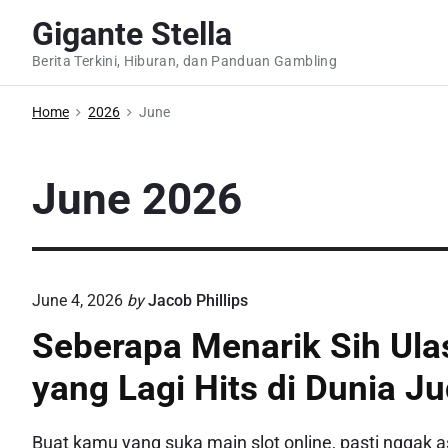
S
Gigante Stella
k
Berita Terkini, Hiburan, dan Panduan Gambling
i
p
Home
2026
June
t
o
c
June 2026
o
n
t
e
June 4, 2026
by
Jacob Phillips
n
Seberapa Menarik Sih Ulas
t
yang Lagi Hits di Dunia Ju
Buat kamu yang suka main slot online, pasti nggak 