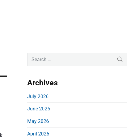
P
S
SEARC
e
r
a
i
r
Archives
m
c
a
h
July 2026
r
f
June 2026
o
y
r
S
May 2026
:
i
April 2026
k