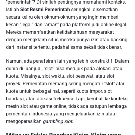
"pemerintah"? Di sinilah pentingnya memahami konteks.
Istilah
Slot Resmi Pemerintah
seringkali disematkan
secara keliru oleh oknum-oknum yang ingin memberi
kesan "legal" dan "aman" pada platform judi online ilegal.
Mereka memanfaatkan ketidaktahuan masyarakat
dengan mengklaim situs mereka punya izin atau backing
dari instansi tertentu, padahal sama sekali tidak benar.
Namun, ada penafsiran lain yang lebih konstruktif. Dalam
dunia di luar judi, "slot" bisa merujuk pada alokasi atau
kuota. Misalnya, slot waktu, slot pesawat, atau slot
proyek. Pemerintah memang sering mengatur "slot" atau
kuota untuk berbagai hal, seperti kuota impor, slot
bandara, atau alokasi frekuensi. Tapi, kembali ke konteks
mesin slot atau game online, tidak ada satupun lembaga
pemerintah Indonesia yang mengeluarkan izin atau
mengoperasikan
gambling slot
.
Mitos vs Fakta: Bongkar Klaim-Klaim yang