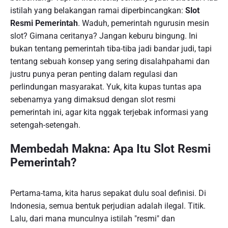
istilah yang belakangan ramai diperbincangkan:
Slot
Resmi Pemerintah
. Waduh, pemerintah ngurusin mesin
slot? Gimana ceritanya? Jangan keburu bingung. Ini
bukan tentang pemerintah tiba-tiba jadi bandar judi, tapi
tentang sebuah konsep yang sering disalahpahami dan
justru punya peran penting dalam regulasi dan
perlindungan masyarakat. Yuk, kita kupas tuntas apa
sebenarnya yang dimaksud dengan slot resmi
pemerintah ini, agar kita nggak terjebak informasi yang
setengah-setengah.
Membedah Makna: Apa Itu Slot Resmi
Pemerintah?
Pertama-tama, kita harus sepakat dulu soal definisi. Di
Indonesia, semua bentuk perjudian adalah ilegal. Titik.
Lalu, dari mana munculnya istilah "resmi" dan