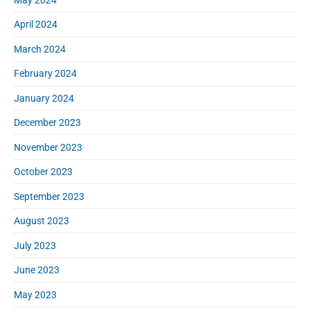
April 2024
March 2024
February 2024
January 2024
December 2023
November 2023
October 2023
September 2023
August 2023
July 2023
June 2023
May 2023