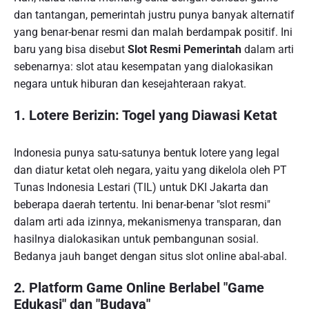
dan tantangan, pemerintah justru punya banyak alternatif
yang benar-benar resmi dan malah berdampak positif. Ini
baru yang bisa disebut
Slot Resmi Pemerintah
dalam arti
sebenarnya: slot atau kesempatan yang dialokasikan
negara untuk hiburan dan kesejahteraan rakyat.
1. Lotere Berizin: Togel yang Diawasi Ketat
Indonesia punya satu-satunya bentuk lotere yang legal
dan diatur ketat oleh negara, yaitu yang dikelola oleh PT
Tunas Indonesia Lestari (TIL) untuk DKI Jakarta dan
beberapa daerah tertentu. Ini benar-benar "slot resmi"
dalam arti ada izinnya, mekanismenya transparan, dan
hasilnya dialokasikan untuk pembangunan sosial.
Bedanya jauh banget dengan situs slot online abal-abal.
2. Platform Game Online Berlabel "Game
Edukasi" dan "Budaya"