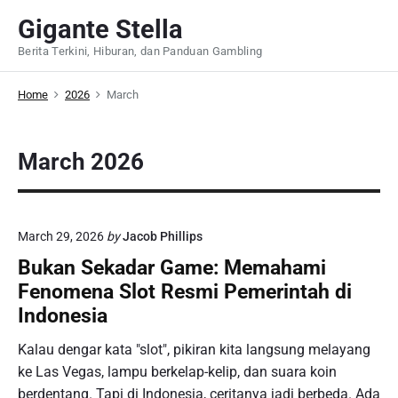
S
Gigante Stella
k
Berita Terkini, Hiburan, dan Panduan Gambling
i
p
Home
2026
March
t
o
c
March 2026
o
n
t
e
March 29, 2026
by
Jacob Phillips
n
Bukan Sekadar Game: Memahami
t
Fenomena Slot Resmi Pemerintah di
Indonesia
Kalau dengar kata "slot", pikiran kita langsung melayang
ke Las Vegas, lampu berkelap-kelip, dan suara koin
berdentang. Tapi di Indonesia, ceritanya jadi berbeda. Ada