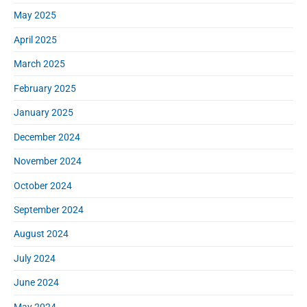
May 2025
April 2025
March 2025
February 2025
January 2025
December 2024
November 2024
October 2024
September 2024
August 2024
July 2024
June 2024
May 2024