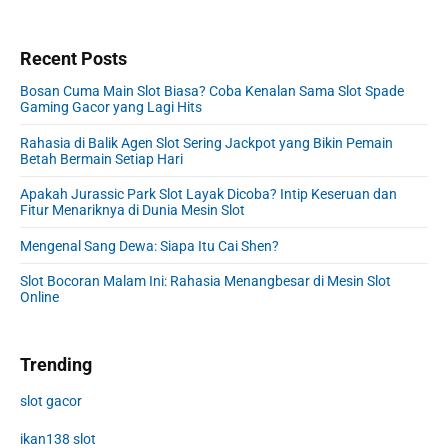
Recent Posts
Bosan Cuma Main Slot Biasa? Coba Kenalan Sama Slot Spade
Gaming Gacor yang Lagi Hits
Rahasia di Balik Agen Slot Sering Jackpot yang Bikin Pemain
Betah Bermain Setiap Hari
Apakah Jurassic Park Slot Layak Dicoba? Intip Keseruan dan
Fitur Menariknya di Dunia Mesin Slot
Mengenal Sang Dewa: Siapa Itu Cai Shen?
Slot Bocoran Malam Ini: Rahasia Menangbesar di Mesin Slot
Online
Trending
slot gacor
ikan138 slot