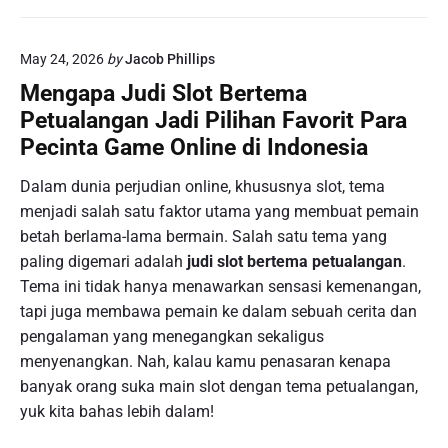
May 24, 2026
by
Jacob Phillips
Mengapa Judi Slot Bertema
Petualangan Jadi Pilihan Favorit Para
Pecinta Game Online di Indonesia
Dalam dunia perjudian online, khususnya slot, tema
menjadi salah satu faktor utama yang membuat pemain
betah berlama-lama bermain. Salah satu tema yang
paling digemari adalah
judi slot bertema petualangan
.
Tema ini tidak hanya menawarkan sensasi kemenangan,
tapi juga membawa pemain ke dalam sebuah cerita dan
pengalaman yang menegangkan sekaligus
menyenangkan. Nah, kalau kamu penasaran kenapa
banyak orang suka main slot dengan tema petualangan,
yuk kita bahas lebih dalam!