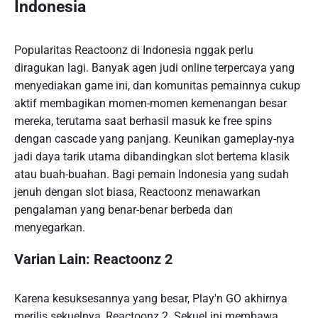
Indonesia
Popularitas Reactoonz di Indonesia nggak perlu
diragukan lagi. Banyak agen judi online terpercaya yang
menyediakan game ini, dan komunitas pemainnya cukup
aktif membagikan momen-momen kemenangan besar
mereka, terutama saat berhasil masuk ke free spins
dengan cascade yang panjang. Keunikan gameplay-nya
jadi daya tarik utama dibandingkan slot bertema klasik
atau buah-buahan. Bagi pemain Indonesia yang sudah
jenuh dengan slot biasa, Reactoonz menawarkan
pengalaman yang benar-benar berbeda dan
menyegarkan.
Varian Lain: Reactoonz 2
Karena kesuksesannya yang besar, Play'n GO akhirnya
merilis sekuelnya, Reactoonz 2. Sekuel ini membawa