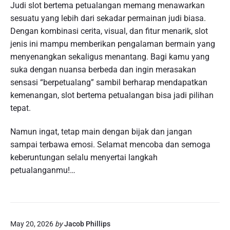
Judi slot bertema petualangan memang menawarkan
sesuatu yang lebih dari sekadar permainan judi biasa.
Dengan kombinasi cerita, visual, dan fitur menarik, slot
jenis ini mampu memberikan pengalaman bermain yang
menyenangkan sekaligus menantang. Bagi kamu yang
suka dengan nuansa berbeda dan ingin merasakan
sensasi “berpetualang” sambil berharap mendapatkan
kemenangan, slot bertema petualangan bisa jadi pilihan
tepat.
Namun ingat, tetap main dengan bijak dan jangan
sampai terbawa emosi. Selamat mencoba dan semoga
keberuntungan selalu menyertai langkah
petualanganmu!…
May 20, 2026
by
Jacob Phillips