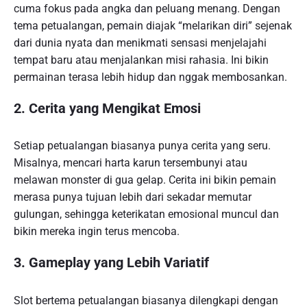
cuma fokus pada angka dan peluang menang. Dengan
tema petualangan, pemain diajak “melarikan diri” sejenak
dari dunia nyata dan menikmati sensasi menjelajahi
tempat baru atau menjalankan misi rahasia. Ini bikin
permainan terasa lebih hidup dan nggak membosankan.
2. Cerita yang Mengikat Emosi
Setiap petualangan biasanya punya cerita yang seru.
Misalnya, mencari harta karun tersembunyi atau
melawan monster di gua gelap. Cerita ini bikin pemain
merasa punya tujuan lebih dari sekadar memutar
gulungan, sehingga keterikatan emosional muncul dan
bikin mereka ingin terus mencoba.
3. Gameplay yang Lebih Variatif
Slot bertema petualangan biasanya dilengkapi dengan