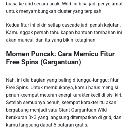
biasa ke grid secara acak. Wild ini bisa jadi penyelamat
untuk menyambungkan cluster yang terpisah.
Kedua fitur ini bikin setiap cascade jadi penuh kejutan.
Kamu nggak pernah tahu kapan bantuan tambahan ini
akan muncul, dan itu yang bikin ketagihan.
Momen Puncak: Cara Memicu Fitur
Free Spins (Gargantuan)
Nah, ini dia bagian yang paling ditunggu-tunggu: fitur
Free Spins. Untuk membukanya, kamu harus mengisi
penuh keempat meteran energi karakter kecil di sisi kiri.
Setelah semuanya penuh, keempat karakter itu akan
bergabung menjadi satu Giant Gargantuan Wild
berukuran 3×3 yang langsung ditempatkan di grid, dan
kamu langsung dapat 5 putaran gratis.