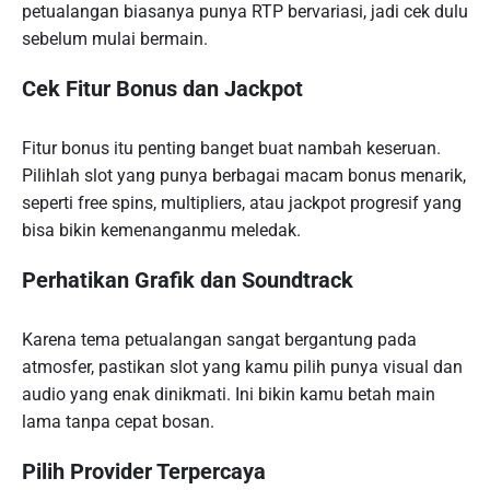
petualangan biasanya punya RTP bervariasi, jadi cek dulu
sebelum mulai bermain.
Cek Fitur Bonus dan Jackpot
Fitur bonus itu penting banget buat nambah keseruan.
Pilihlah slot yang punya berbagai macam bonus menarik,
seperti free spins, multipliers, atau jackpot progresif yang
bisa bikin kemenanganmu meledak.
Perhatikan Grafik dan Soundtrack
Karena tema petualangan sangat bergantung pada
atmosfer, pastikan slot yang kamu pilih punya visual dan
audio yang enak dinikmati. Ini bikin kamu betah main
lama tanpa cepat bosan.
Pilih Provider Terpercaya