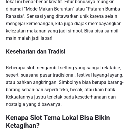
lokal ini benar-benar kreatif. Fitur bonusnya mungkin
dinamai “Mode Makan Beruntun” atau “Putaran Bumbu
Rahasia”. Sensasi yang ditawarkan unik karena selain
mengejar kemenangan, kita juga diajak membayangkan
kelezatan makanan yang jadi simbol. Bisa-bisa sambil
main malah jadi lapar!
Keseharian dan Tradisi
Beberapa slot mengambil setting yang sangat relatable,
seperti suasana pasar tradisional, festival layang-layang,
atau bahkan angkringan. Simbolnya bisa berupa barang-
barang sehari-hari seperti teko, becak, atau kain batik.
Kekuatannya justru terletak pada kesederhanaan dan
nostalgia yang dibawanya.
Kenapa Slot Tema Lokal Bisa Bikin
Ketagihan?