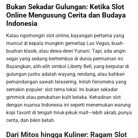
Bukan Sekadar Gulungan: Ketika Slot
Online Mengusung Cerita dan Budaya
Indonesia
Kalau ngomongin slot online, bayangan pertama yang
muncul di kepala mungkin gemerlap Las Vegas, buah-
buahan klasik, atau dewa-dewi Yunani. Tapi, ada angin
segar yang sedang berhembus di dunia permainan ini.
Bayangkan, alih-alih simbol Liberty Bell, yang berputar di
gulungan justru adalah wayang, rendang, atau bahkan
pemandangan sawah terasering. Inilah fenomena yang
semakin populer: slot tema lokal. Ini bukan sekadar
gimmick atau perubahan kulit belaka. Kehadiran slot
dengan nuansa Indonesia ini seperti menemukan warung
kopi favorit di tengah hiruk-pikuk mall—lebih akrab, punya
cerita, dan bikin betah.
Dari Mitos hingga Kuliner: Ragam Slot