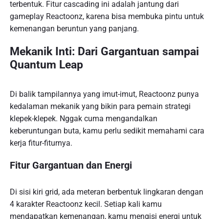
terbentuk. Fitur cascading ini adalah jantung dari
gameplay Reactoonz, karena bisa membuka pintu untuk
kemenangan beruntun yang panjang.
Mekanik Inti: Dari Gargantuan sampai
Quantum Leap
Di balik tampilannya yang imut-imut, Reactoonz punya
kedalaman mekanik yang bikin para pemain strategi
klepek-klepek. Nggak cuma mengandalkan
keberuntungan buta, kamu perlu sedikit memahami cara
kerja fitur-fiturnya.
Fitur Gargantuan dan Energi
Di sisi kiri grid, ada meteran berbentuk lingkaran dengan
4 karakter Reactoonz kecil. Setiap kali kamu
mendapatkan kemenangan, kamu mengisi energi untuk