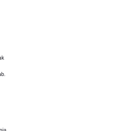
ak
ab.
nia