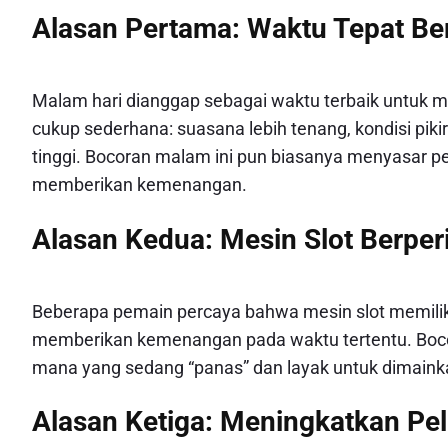
Alasan Pertama: Waktu Tepat Be
Malam hari dianggap sebagai waktu terbaik untuk m
cukup sederhana: suasana lebih tenang, kondisi piki
tinggi. Bocoran malam ini pun biasanya menyasar pe
memberikan kemenangan.
Alasan Kedua: Mesin Slot Berper
Beberapa pemain percaya bahwa mesin slot memiliki 
memberikan kemenangan pada waktu tertentu. Bocora
mana yang sedang “panas” dan layak untuk dimaink
Alasan Ketiga: Meningkatkan P