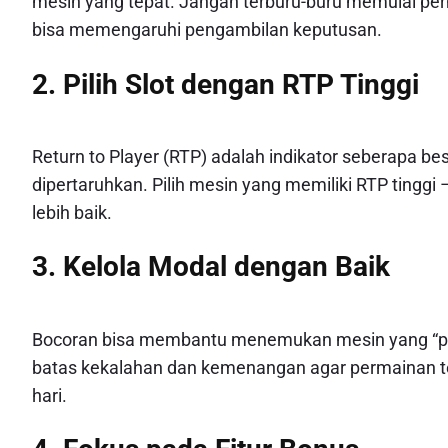
mesin yang tepat. Jangan terburu-buru memulai per
bisa memengaruhi pengambilan keputusan.
2. Pilih Slot dengan RTP Tinggi
Return to Player (RTP) adalah indikator seberapa 
dipertaruhkan. Pilih mesin yang memiliki RTP tingg
lebih baik.
3. Kelola Modal dengan Baik
Bocoran bisa membantu menemukan mesin yang “pan
batas kekalahan dan kemenangan agar permainan te
hari.