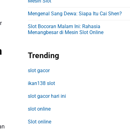
Mesin Slot
Mengenal Sang Dewa: Siapa Itu Cai Shen?
r
Slot Bocoran Malam Ini: Rahasia
Menangbesar di Mesin Slot Online
n
Trending
slot gacor
ikan138 slot
slot gacor hari ini
slot online
Slot online
an