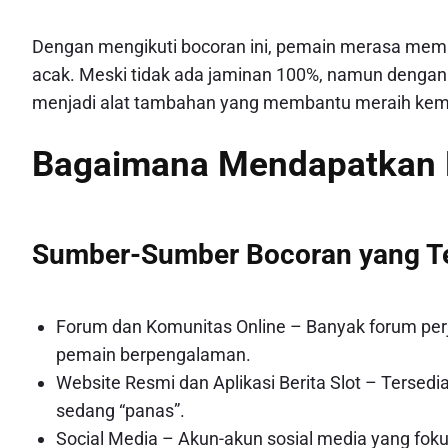
Dengan mengikuti bocoran ini, pemain merasa memil
acak. Meski tidak ada jaminan 100%, namun dengan r
menjadi alat tambahan yang membantu meraih kem
Bagaimana Mendapatkan B
Sumber-Sumber Bocoran yang T
Forum dan Komunitas Online – Banyak forum perj
pemain berpengalaman.
Website Resmi dan Aplikasi Berita Slot – Tersed
sedang “panas”.
Social Media – Akun-akun sosial media yang foku