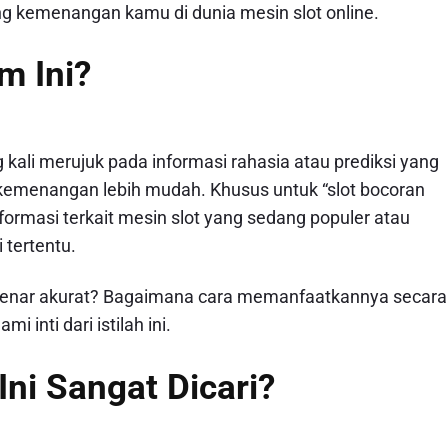
ng kemenangan kamu di dunia mesin slot online.
m Ini?
g kali merujuk pada informasi rahasia atau prediksi yang
enangan lebih mudah. Khusus untuk “slot bocoran
informasi terkait mesin slot yang sedang populer atau
tertentu.
ar-benar akurat? Bagaimana cara memanfaatkannya secara
 inti dari istilah ini.
i Sangat Dicari?