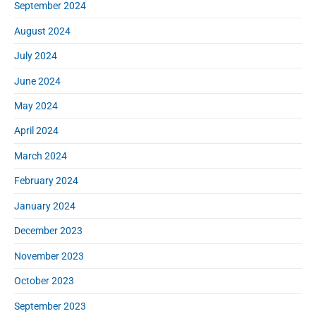
September 2024
August 2024
July 2024
June 2024
May 2024
April 2024
March 2024
February 2024
January 2024
December 2023
November 2023
October 2023
September 2023