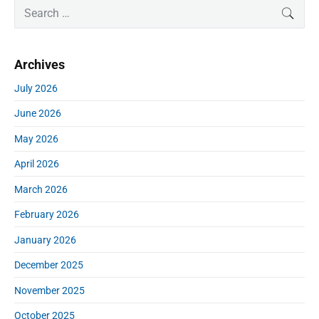
P
S
SEAR
r
e
i
a
m
r
Archives
a
c
r
h
July 2026
y
f
S
June 2026
o
i
r
d
May 2026
:
e
April 2026
b
a
March 2026
r
February 2026
January 2026
December 2025
November 2025
October 2025