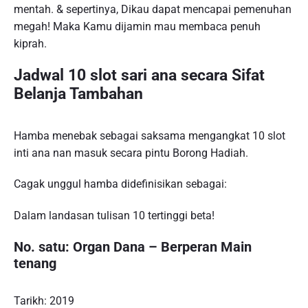
mentah. & sepertinya, Dikau dapat mencapai pemenuhan
megah! Maka Kamu dijamin mau membaca penuh
kiprah.
Jadwal 10 slot sari ana secara Sifat
Belanja Tambahan
Hamba menebak sebagai saksama mengangkat 10 slot
inti ana nan masuk secara pintu Borong Hadiah.
Cagak unggul hamba didefinisikan sebagai:
Dalam landasan tulisan 10 tertinggi beta!
No. satu: Organ Dana – Berperan Main
tenang
Tarikh: 2019