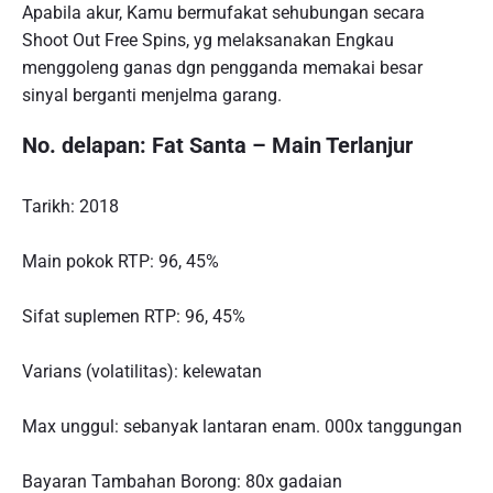
Apabila akur, Kamu bermufakat sehubungan secara
Shoot Out Free Spins, yg melaksanakan Engkau
menggoleng ganas dgn pengganda memakai besar
sinyal berganti menjelma garang.
No. delapan: Fat Santa – Main Terlanjur
Tarikh: 2018
Main pokok RTP: 96, 45%
Sifat suplemen RTP: 96, 45%
Varians (volatilitas): kelewatan
Max unggul: sebanyak lantaran enam. 000x tanggungan
Bayaran Tambahan Borong: 80x gadaian