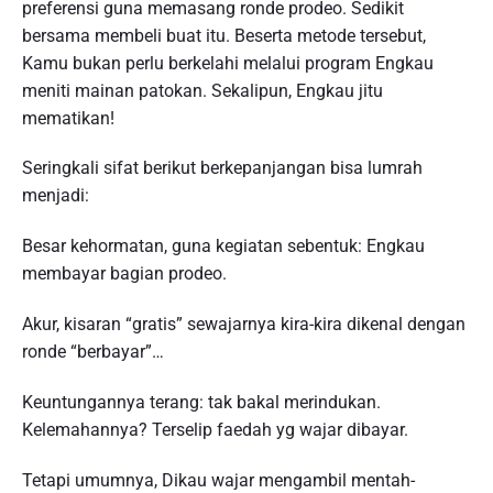
preferensi guna memasang ronde prodeo. Sedikit
bersama membeli buat itu. Beserta metode tersebut,
Kamu bukan perlu berkelahi melalui program Engkau
meniti mainan patokan. Sekalipun, Engkau jitu
mematikan!
Seringkali sifat berikut berkepanjangan bisa lumrah
menjadi:
Besar kehormatan, guna kegiatan sebentuk: Engkau
membayar bagian prodeo.
Akur, kisaran “gratis” sewajarnya kira-kira dikenal dengan
ronde “berbayar”…
Keuntungannya terang: tak bakal merindukan.
Kelemahannya? Terselip faedah yg wajar dibayar.
Tetapi umumnya, Dikau wajar mengambil mentah-