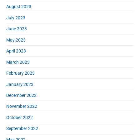
August 2023
July 2023
June 2023
May 2023
April 2023
March 2023
February 2023
January 2023
December 2022
November 2022
October 2022
September 2022
May 2022