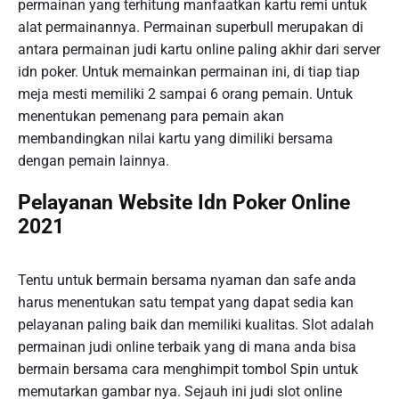
permainan yang terhitung manfaatkan kartu remi untuk
alat permainannya. Permainan superbull merupakan di
antara permainan judi kartu online paling akhir dari server
idn poker. Untuk memainkan permainan ini, di tiap tiap
meja mesti memiliki 2 sampai 6 orang pemain. Untuk
menentukan pemenang para pemain akan
membandingkan nilai kartu yang dimiliki bersama
dengan pemain lainnya.
Pelayanan Website Idn Poker Online
2021
Tentu untuk bermain bersama nyaman dan safe anda
harus menentukan satu tempat yang dapat sedia kan
pelayanan paling baik dan memiliki kualitas. Slot adalah
permainan judi online terbaik yang di mana anda bisa
bermain bersama cara menghimpit tombol Spin untuk
memutarkan gambar nya. Sejauh ini judi slot online