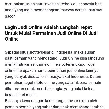
merupakan salah satu investasi terbaik di Indonesia bagi
anda yang ingin memenangkan maxwin berasal dari slot
gacor.
Login Judi Online Adalah Langkah Tepat
Untuk Mulai Permainan Judi Online Di Judi
Online
Sebagai situs slot terbesar di Indonesia, maka sudah
pasti pemain yang mendatangi Judi Online bisa langsung
menikmati variasi game online slot terlengkap. Togel
online merupakan nama permainan judi online lainnya
yang banyak disukai oleh masyarakat Indonesia. Dalam
permainan togel / toto online yang satu ini, para pemain
diharuskan untuk menebak angka yang bakal keluar
berasal dari mesin.
Biasanya kemenangan-kemenangan besar diraih oleh
pemain-pemain yang sabar dan tidak memasang taruhan