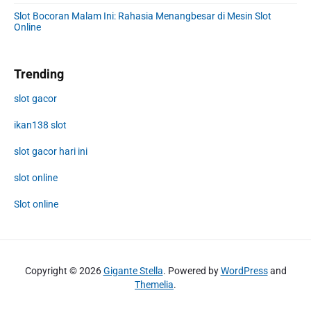
Slot Bocoran Malam Ini: Rahasia Menangbesar di Mesin Slot
Online
Trending
slot gacor
ikan138 slot
slot gacor hari ini
slot online
Slot online
Copyright © 2026
Gigante Stella
. Powered by
WordPress
and
Themelia
.