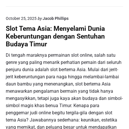
October 25, 2025
by
Jacob Phillips
Slot Tema Asia: Menyelami Dunia
Keberuntungan dengan Sentuhan
Budaya Timur
Di tengah maraknya permainan slot online, salah satu
genre yang paling menarik perhatian pemain dari seluruh
penjuru dunia adalah slot bertema Asia. Mulai dari jerit-
jerit keberuntungan para naga hingga melambai-lambai
daun bambu yang menenangkan, slot bertema Asia
menawarkan pengalaman bermain yang tidak hanya
mengasyikkan, tetapi juga kaya akan budaya dan simbol-
simbol magis khas benua Timur. Kenapa para
penggemar judi online begitu tergila-gila dengan slot
tema Asia? Jawabannya sederhana: keunikan, estetika
yang memikat, dan peluang besar untuk mendapatkan