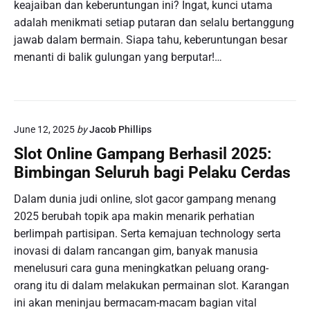
keajaiban dan keberuntungan ini? Ingat, kunci utama
adalah menikmati setiap putaran dan selalu bertanggung
jawab dalam bermain. Siapa tahu, keberuntungan besar
menanti di balik gulungan yang berputar!…
June 12, 2025
by
Jacob Phillips
Slot Online Gampang Berhasil 2025:
Bimbingan Seluruh bagi Pelaku Cerdas
Dalam dunia judi online, slot gacor gampang menang
2025 berubah topik apa makin menarik perhatian
berlimpah partisipan. Serta kemajuan technology serta
inovasi di dalam rancangan gim, banyak manusia
menelusuri cara guna meningkatkan peluang orang-
orang itu di dalam melakukan permainan slot. Karangan
ini akan meninjau bermacam-macam bagian vital