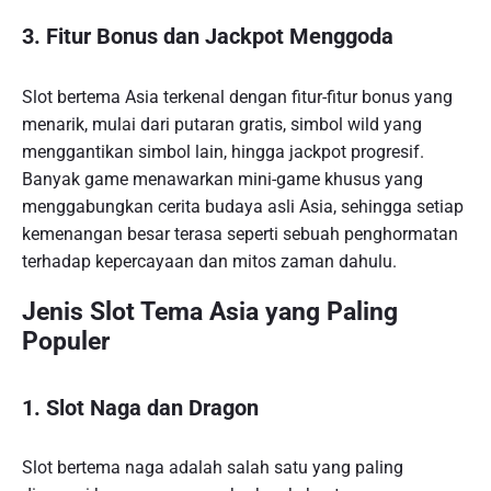
3. Fitur Bonus dan Jackpot Menggoda
Slot bertema Asia terkenal dengan fitur-fitur bonus yang
menarik, mulai dari putaran gratis, simbol wild yang
menggantikan simbol lain, hingga jackpot progresif.
Banyak game menawarkan mini-game khusus yang
menggabungkan cerita budaya asli Asia, sehingga setiap
kemenangan besar terasa seperti sebuah penghormatan
terhadap kepercayaan dan mitos zaman dahulu.
Jenis Slot Tema Asia yang Paling
Populer
1. Slot Naga dan Dragon
Slot bertema naga adalah salah satu yang paling