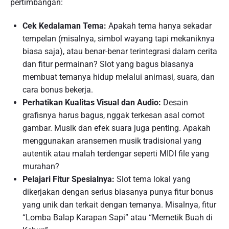
pertimbangan:
Cek Kedalaman Tema:
Apakah tema hanya sekadar
tempelan (misalnya, simbol wayang tapi mekaniknya
biasa saja), atau benar-benar terintegrasi dalam cerita
dan fitur permainan? Slot yang bagus biasanya
membuat temanya hidup melalui animasi, suara, dan
cara bonus bekerja.
Perhatikan Kualitas Visual dan Audio:
Desain
grafisnya harus bagus, nggak terkesan asal comot
gambar. Musik dan efek suara juga penting. Apakah
menggunakan aransemen musik tradisional yang
autentik atau malah terdengar seperti MIDI file yang
murahan?
Pelajari Fitur Spesialnya:
Slot tema lokal yang
dikerjakan dengan serius biasanya punya fitur bonus
yang unik dan terkait dengan temanya. Misalnya, fitur
“Lomba Balap Karapan Sapi” atau “Memetik Buah di