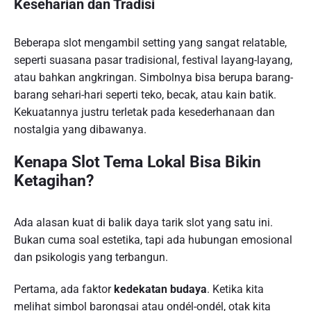
Keseharian dan Tradisi
Beberapa slot mengambil setting yang sangat relatable,
seperti suasana pasar tradisional, festival layang-layang,
atau bahkan angkringan. Simbolnya bisa berupa barang-
barang sehari-hari seperti teko, becak, atau kain batik.
Kekuatannya justru terletak pada kesederhanaan dan
nostalgia yang dibawanya.
Kenapa Slot Tema Lokal Bisa Bikin
Ketagihan?
Ada alasan kuat di balik daya tarik slot yang satu ini.
Bukan cuma soal estetika, tapi ada hubungan emosional
dan psikologis yang terbangun.
Pertama, ada faktor
kedekatan budaya
. Ketika kita
melihat simbol barongsai atau ondél-ondél, otak kita