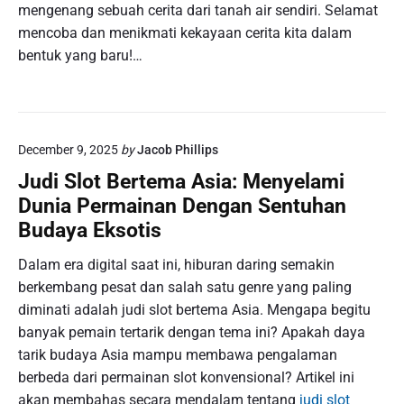
mengenang sebuah cerita dari tanah air sendiri. Selamat
mencoba dan menikmati kekayaan cerita kita dalam
bentuk yang baru!…
December 9, 2025
by
Jacob Phillips
Judi Slot Bertema Asia: Menyelami
Dunia Permainan Dengan Sentuhan
Budaya Eksotis
Dalam era digital saat ini, hiburan daring semakin
berkembang pesat dan salah satu genre yang paling
diminati adalah judi slot bertema Asia. Mengapa begitu
banyak pemain tertarik dengan tema ini? Apakah daya
tarik budaya Asia mampu membawa pengalaman
berbeda dari permainan slot konvensional? Artikel ini
akan membahas secara mendalam tentang
judi slot