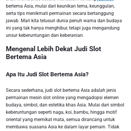
bertema Asia, mulai dari keunikan tema, keunggulan,
serta tips menikmati permainan secara bertanggung
jawab. Mari kita telusuri dunia penuh warna dan budaya
ini yang tak hanya menghibur, tetapi juga mengandung
unsur keberuntungan dan keberanian.
Mengenal Lebih Dekat Judi Slot
Bertema Asia
Apa Itu Judi Slot Bertema Asia?
Secara sederhana, judi slot bertema Asia adalah jenis
permainan mesin slot online yang mengadopsi elemen
budaya, simbol, dan estetika khas Asia. Mulai dari simbol
keberuntungan seperti naga, koi, bambu, hingga motif
oriental yang memikat mata, semua dirancang untuk
membawa suasana Asia ke dalam layar pemain. Tidak