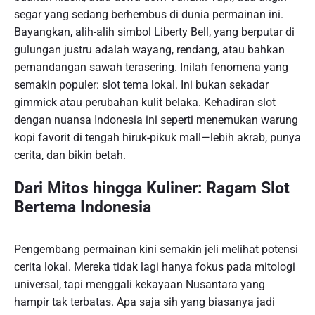
segar yang sedang berhembus di dunia permainan ini.
Bayangkan, alih-alih simbol Liberty Bell, yang berputar di
gulungan justru adalah wayang, rendang, atau bahkan
pemandangan sawah terasering. Inilah fenomena yang
semakin populer: slot tema lokal. Ini bukan sekadar
gimmick atau perubahan kulit belaka. Kehadiran slot
dengan nuansa Indonesia ini seperti menemukan warung
kopi favorit di tengah hiruk-pikuk mall—lebih akrab, punya
cerita, dan bikin betah.
Dari Mitos hingga Kuliner: Ragam Slot
Bertema Indonesia
Pengembang permainan kini semakin jeli melihat potensi
cerita lokal. Mereka tidak lagi hanya fokus pada mitologi
universal, tapi menggali kekayaan Nusantara yang
hampir tak terbatas. Apa saja sih yang biasanya jadi