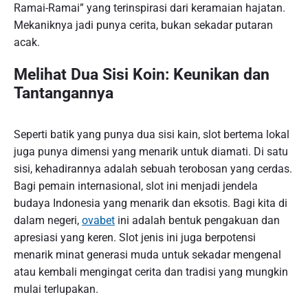
Ramai-Ramai” yang terinspirasi dari keramaian hajatan.
Mekaniknya jadi punya cerita, bukan sekadar putaran
acak.
Melihat Dua Sisi Koin: Keunikan dan
Tantangannya
Seperti batik yang punya dua sisi kain, slot bertema lokal
juga punya dimensi yang menarik untuk diamati. Di satu
sisi, kehadirannya adalah sebuah terobosan yang cerdas.
Bagi pemain internasional, slot ini menjadi jendela
budaya Indonesia yang menarik dan eksotis. Bagi kita di
dalam negeri,
ovabet
ini adalah bentuk pengakuan dan
apresiasi yang keren. Slot jenis ini juga berpotensi
menarik minat generasi muda untuk sekadar mengenal
atau kembali mengingat cerita dan tradisi yang mungkin
mulai terlupakan.