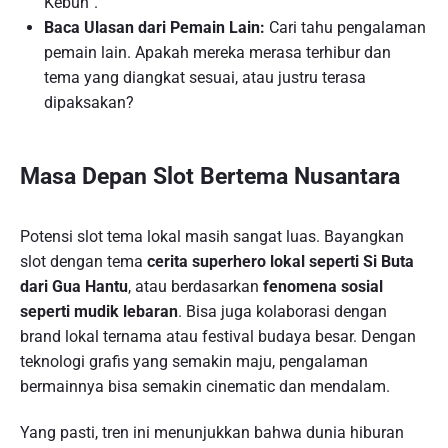
Kebun”.
Baca Ulasan dari Pemain Lain:
Cari tahu pengalaman
pemain lain. Apakah mereka merasa terhibur dan
tema yang diangkat sesuai, atau justru terasa
dipaksakan?
Masa Depan Slot Bertema Nusantara
Potensi slot tema lokal masih sangat luas. Bayangkan
slot dengan tema
cerita superhero lokal seperti Si Buta
dari Gua Hantu
, atau berdasarkan
fenomena sosial
seperti mudik lebaran
. Bisa juga kolaborasi dengan
brand lokal ternama atau festival budaya besar. Dengan
teknologi grafis yang semakin maju, pengalaman
bermainnya bisa semakin cinematic dan mendalam.
Yang pasti, tren ini menunjukkan bahwa dunia hiburan