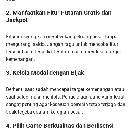
2. Manfaatkan Fitur Putaran Gratis dan
Jackpot
Fitur ini sering kali memberikan peluang besar tanpa
mengurangi saldo. Jangan ragu untuk mencoba fitur
tersebut saat tersedia, terutama saat mendekati target
kemenangan.
3. Kelola Modal dengan Bijak
Berhenti saat sudah mencapai target kemenangan atau
saat saldo mulai menipis. Pengelolaan uang yang tepat
sangat penting agar keseruan bermain tetap terjaga dan
tidak terjebak dalam kerugian besar.
4. Pilih Game Berkualitas dan Berlisensi