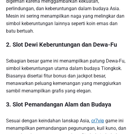
digemari karena menggambarkan kekuatan,
perlindungan, dan keberuntungan dalam budaya Asia.
Mesin ini sering menampilkan naga yang melingkar dan
simbol keberuntungan lainnya seperti koin emas dan
batu bertuah.
2. Slot Dewi Keberuntungan dan Dewa-Fu
Sebagian besar game ini menampilkan patung Dewa-Fu,
simbol keberuntungan utama dalam budaya Tiongkok.
Biasanya disertai fitur bonus dan jackpot besar,
menawarkan peluang kemenangan yang menggiurkan
sambil menampilkan grafis yang elegan.
3. Slot Pemandangan Alam dan Budaya
Sesuai dengan keindahan lanskap Asia,
cr7vip
game ini
menampilkan pemandangan pegunungan, kuil kuno, dan