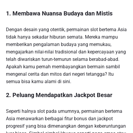
1. Membawa Nuansa Budaya dan Mistis
Dengan desain yang otentik, permainan slot bertema Asia
tidak hanya sekadar hiburan semata. Mereka mampu
memberikan pengalaman budaya yang memukau,
mengajarkan nilai-nilai tradisional dan kepercayaan yang
telah diwariskan turun-temurun selama berabad-abad.
Apakah kamu pernah membayangkan bermain sambil
mengenal cerita dan mitos dari negeri tetangga? Itu
semua bisa kamu alami di sini.
2. Peluang Mendapatkan Jackpot Besar
Seperti halnya slot pada umumnya, permainan bertema
Asia menawarkan berbagai fitur bonus dan jackpot
progresif yang bisa dimenangkan dengan keberuntungan