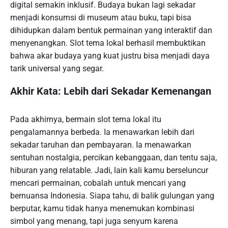
digital semakin inklusif. Budaya bukan lagi sekadar
menjadi konsumsi di museum atau buku, tapi bisa
dihidupkan dalam bentuk permainan yang interaktif dan
menyenangkan. Slot tema lokal berhasil membuktikan
bahwa akar budaya yang kuat justru bisa menjadi daya
tarik universal yang segar.
Akhir Kata: Lebih dari Sekadar Kemenangan
Pada akhirnya, bermain slot tema lokal itu
pengalamannya berbeda. Ia menawarkan lebih dari
sekadar taruhan dan pembayaran. Ia menawarkan
sentuhan nostalgia, percikan kebanggaan, dan tentu saja,
hiburan yang relatable. Jadi, lain kali kamu berseluncur
mencari permainan, cobalah untuk mencari yang
bernuansa Indonesia. Siapa tahu, di balik gulungan yang
berputar, kamu tidak hanya menemukan kombinasi
simbol yang menang, tapi juga senyum karena