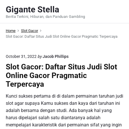
S
Gigante Stella
k
Berita Terkini, Hiburan, dan Panduan Gambling
i
p
Home
Slot Gacor
t
Slot Gacor: Daftar Situs Judi Slot Online Gacor Pragmatic Terpercaya
o
c
o
October 31, 2022
by
Jacob Phillips
n
Slot Gacor: Daftar Situs Judi Slot
t
Online Gacor Pragmatic
e
n
Terpercaya
t
Kunci sukses pertama di di dalam permainan taruhan judi
slot agar supaya Kamu sukses dan kaya dari taruhan ini
adalah bersama dengan studi. Ada banyak hal yang
harus dipelajari salah satu diantaranya adalah
mempelajari karakteristik dari permainan sifat yang ingin