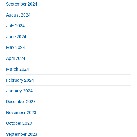
September 2024
August 2024
July 2024
June 2024
May 2024
April 2024
March 2024
February 2024
January 2024
December 2023
November 2023
October 2023
September 2023