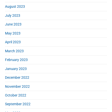
August 2023
July 2023
June 2023
May 2023
April 2023
March 2023
February 2023
January 2023
December 2022
November 2022
October 2022
September 2022