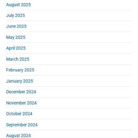
August 2025
July 2025
June 2025
May 2025
April 2025
March 2025
February 2025
January 2025
December 2024
November 2024
October 2024
September 2024
August 2024