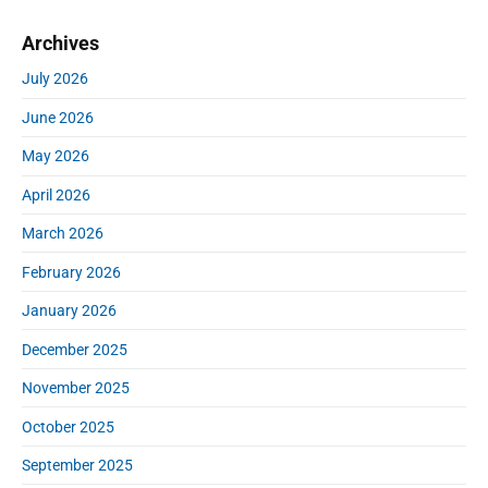
a
m
r
Archives
a
c
r
h
July 2026
y
f
S
June 2026
o
i
r
d
May 2026
:
e
April 2026
b
a
March 2026
r
February 2026
January 2026
December 2025
November 2025
October 2025
September 2025