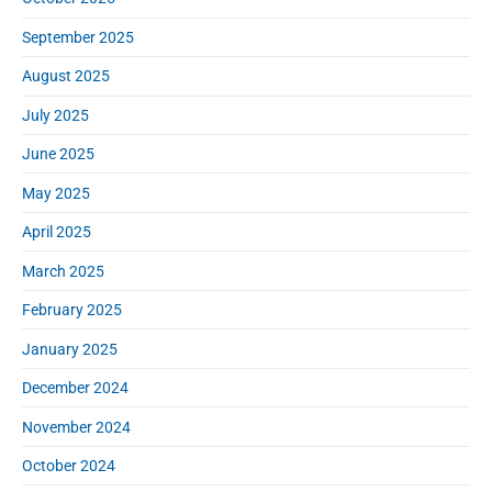
September 2025
August 2025
July 2025
June 2025
May 2025
April 2025
March 2025
February 2025
January 2025
December 2024
November 2024
October 2024