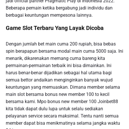
jadi official partner Pragmatic Play di Indonesia 2022.
Beberapa pemain ketika bergabung jadi individu dan
berbagai keuntungan mempesona lainnya.
Game Slot Terbaru Yang Layak Dicoba
Dengan jumlah bet main cuma 200 rupiah, bisa bebas
spin berapapun bersama modal main cuma 5000 saja. Ini
menarik, dikarenakan memang cuma bareng kita
permainan-permainan terbaik ini bisa dimainkan. Ini
harus benar-benar dijadikan sebagai hal utama bagi
semua bettor andaikan menginginkan banyak wujud
keuntungan yang memuaskan. Dimana member selama
main slot bersama bonus new member 100 to kecil
bersama kami. Mpo bonus new member 100 Joinbet88
kita tidak dapat dulu lupa untuk selalu sediakan
pelayanan service secara maksimal. Tentu nanti semua
member dapat bisa menikmatinya selama jangka waktu