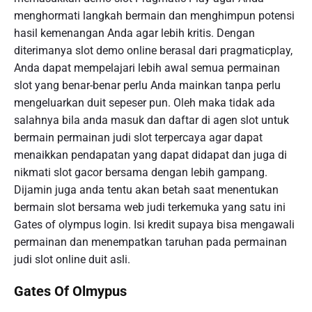
menghormati langkah bermain dan menghimpun potensi
hasil kemenangan Anda agar lebih kritis. Dengan
diterimanya slot demo online berasal dari pragmaticplay,
Anda dapat mempelajari lebih awal semua permainan
slot yang benar-benar perlu Anda mainkan tanpa perlu
mengeluarkan duit sepeser pun. Oleh maka tidak ada
salahnya bila anda masuk dan daftar di agen slot untuk
bermain permainan judi slot terpercaya agar dapat
menaikkan pendapatan yang dapat didapat dan juga di
nikmati slot gacor bersama dengan lebih gampang.
Dijamin juga anda tentu akan betah saat menentukan
bermain slot bersama web judi terkemuka yang satu ini
Gates of olympus login. Isi kredit supaya bisa mengawali
permainan dan menempatkan taruhan pada permainan
judi slot online duit asli.
Gates Of Olmypus