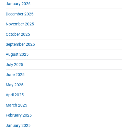
January 2026
December 2025
November 2025
October 2025
September 2025
August 2025
July 2025
June 2025
May 2025
April 2025
March 2025
February 2025
January 2025