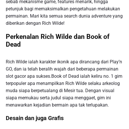
sebab mekanisme game, features menarik, hingga
petunjuk bagi memaksimalkan pengetahuan melakukan
permainan. Mari kita semua search dunia adventure yang
diberikan dengan Rich Wilde!
Perkenalan Rich Wilde dan Book of
Dead
Rich Wilde ialah karakter ikonik apa dirancang dari Play’n
GO, dan ia telah beralih wajah dari beberapa permainan
slot gacor apa sukses.Book of Dead ialah keliru no. 1 gim
terpopuler apa menampilkan Rich Wilde selaku arkeolog
muda siapa berpetualang di Mesir tua. Dengan visual
siapa memukau serta judul siapa menggaet, gim ini
menawarkan kejadian bermain apa tak terlupakan.
Desain dan juga Grafis