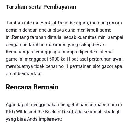
Taruhan serta Pembayaran
Taruhan internal Book of Dead beragam, memungkinkan
pemain dengan aneka biaya guna menikmati game
ini.Rentang taruhan dimulai sebab kuantitas mini sampai
dengan pertaruhan maximum yang cukup besar.
Kemenangan tertinggi apa mampu diperoleh internal
game ini menggapai 5000 kali lipat asal pertaruhan awal,
membuatnya tidak benar no. 1 permainan slot gacor apa
amat bermanfaat.
Rencana Bermain
Agar dapat menggunakan pengetahuan bermain-main di
Rich Wilde and the Book of Dead, ada sejumlah strategi
yang bisa Anda implement: