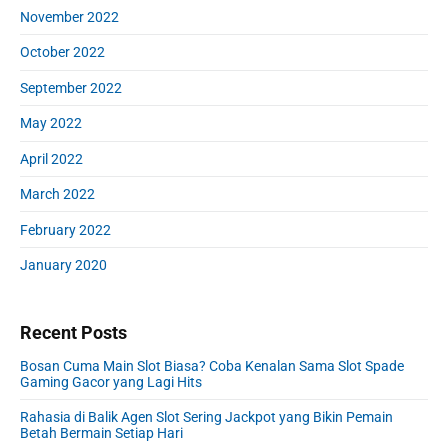
November 2022
October 2022
September 2022
May 2022
April 2022
March 2022
February 2022
January 2020
Recent Posts
Bosan Cuma Main Slot Biasa? Coba Kenalan Sama Slot Spade
Gaming Gacor yang Lagi Hits
Rahasia di Balik Agen Slot Sering Jackpot yang Bikin Pemain
Betah Bermain Setiap Hari