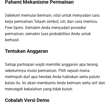
Pahami Mekanisme Permainan
Sebelum memulai bermain, vital untuk menyadari cara
kerja permainan.Telaah simbol, ciri, dan cara memicu
Free Spins. Semakin Anda menyadari prosedur
permainan, semakin luas probabilitas Anda untuk
berhasil.
Tentukan Anggaran
Setiap partisipan wajib memiliki anggaran apa terang
sebelumnya mulai permainan. Pilih sejauh mana
melimpah duit apa hendak Anda habiskan serta patuhi
batas itu. Ini akan membantu Anda bermain serta arif dan
mencegah kekalahan yang tidak butuh.
Cobalah Versi Demo