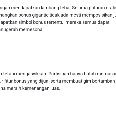
dengan mendapatkan lambang tebar.Selama putaran grati
ngkan bonus gigantic tidak ada mesti memposisikan ju
dapatkan simbol bonus tertentu, mereka semua dapat
 anugerah memesona.
an tetapi mengasyikkan. Partisipan hanya butuh memas
tur-fitur bonus yang dijual serta membuat gim bertambah
na meraih kemenangan luas.