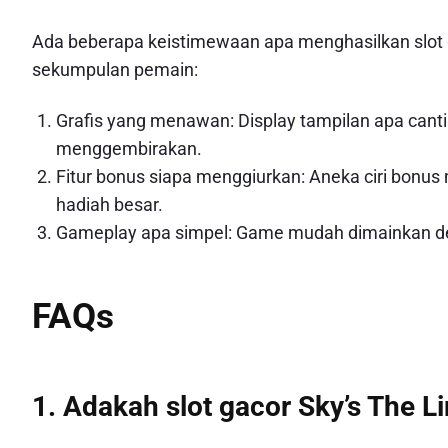
Ada beberapa keistimewaan apa menghasilkan slot ga
sekumpulan pemain:
Grafis yang menawan: Display tampilan apa can
menggembirakan.
Fitur bonus siapa menggiurkan: Aneka ciri bo
hadiah besar.
Gameplay apa simpel: Game mudah dimainkan de
FAQs
1. Adakah slot gacor Sky’s The L