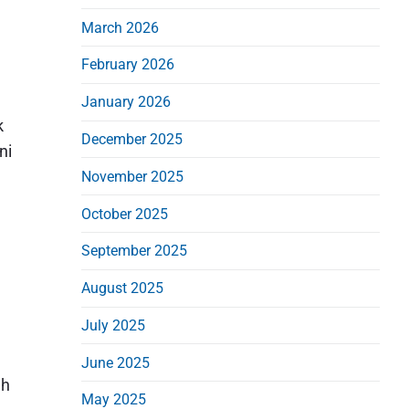
d
March 2026
e
b
February 2026
a
January 2026
r
k
December 2025
ni
November 2025
October 2025
September 2025
August 2025
July 2025
June 2025
ih
May 2025