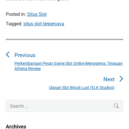
Posted in:
Situs Slot
Tagged:
situs slot terpercaya
P
o
Previous
s
t
Perkembangan Pesat Game Slot Online Menggema: Tinjauan
P
Athena Review
n
r
a
e
Next
v
v
Ulasan Slot Blood Lust (ELK Studios)
N
i
i
e
o
g
P
x
S
SEAR
u
r
a
e
t
i
s
a
t
p
m
p
r
o
i
Archives
a
c
o