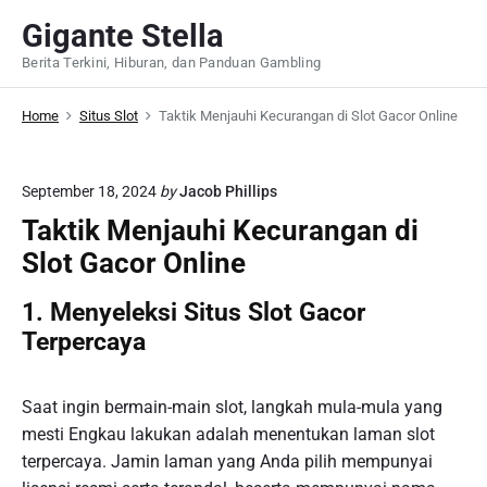
S
Gigante Stella
k
Berita Terkini, Hiburan, dan Panduan Gambling
i
p
Home
Situs Slot
Taktik Menjauhi Kecurangan di Slot Gacor Online
t
o
c
September 18, 2024
by
Jacob Phillips
o
Taktik Menjauhi Kecurangan di
n
t
Slot Gacor Online
e
1. Menyeleksi Situs Slot Gacor
n
Terpercaya
t
Saat ingin bermain-main slot, langkah mula-mula yang
mesti Engkau lakukan adalah menentukan laman slot
terpercaya. Jamin laman yang Anda pilih mempunyai