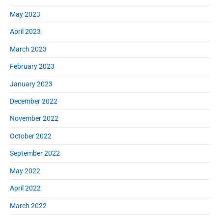
May 2023
April 2023
March 2023
February 2023
January 2023
December 2022
November 2022
October 2022
September 2022
May 2022
April 2022
March 2022