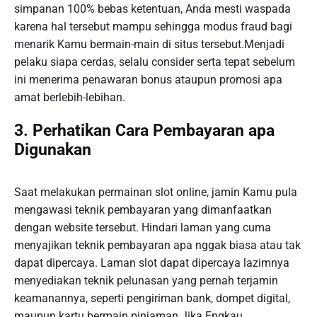
simpanan 100% bebas ketentuan, Anda mesti waspada
karena hal tersebut mampu sehingga modus fraud bagi
menarik Kamu bermain-main di situs tersebut.Menjadi
pelaku siapa cerdas, selalu consider serta tepat sebelum
ini menerima penawaran bonus ataupun promosi apa
amat berlebih-lebihan.
3. Perhatikan Cara Pembayaran apa
Digunakan
Saat melakukan permainan slot online, jamin Kamu pula
mengawasi teknik pembayaran yang dimanfaatkan
dengan website tersebut. Hindari laman yang cuma
menyajikan teknik pembayaran apa nggak biasa atau tak
dapat dipercaya. Laman slot dapat dipercaya lazimnya
menyediakan teknik pelunasan yang pernah terjamin
keamanannya, seperti pengiriman bank, dompet digital,
maupun kartu bermain pinjaman.Jika Engkau