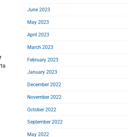
June 2023
May 2023
April 2023
March 2023
r
February 2023
rta
January 2023
December 2022
November 2022
October 2022
a
September 2022
May 2022