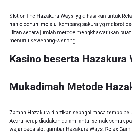
Slot on-line Hazakura Ways, yg dihasilkan untuk 
nan dipenuhi melalui kembang sakura yg melorot pa
lilitan secara jumlah metode mengkhawatirkan buat lu
menurut sewenang-wenang.
Kasino beserta Hazakura
Mukadimah Metode Haza
Zaman Hazakura diartikan sebagai masa tempo pel
Acara kerap diadakan dalam lantai semak-semak paha
wajar pada slot gambar Hazakura Ways. Relax Gamin