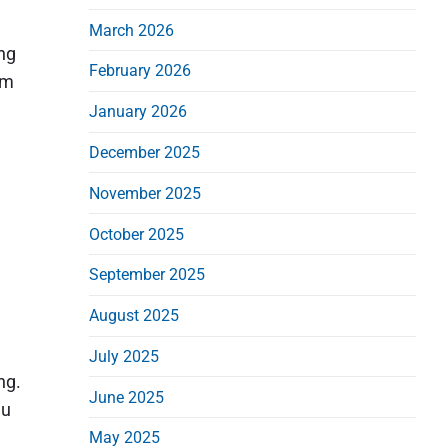
d
March 2026
e
ng
b
February 2026
am
a
January 2026
r
December 2025
November 2025
October 2025
September 2025
August 2025
July 2025
ng.
June 2025
au
May 2025