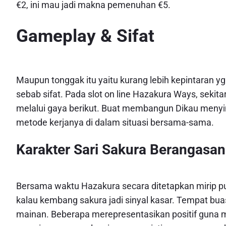
€2, ini mau jadi makna pemenuhan €5.
Gameplay & Sifat
Maupun tonggak itu yaitu kurang lebih kepintaran 
sebab sifat. Pada slot on line Hazakura Ways, sekita
melalui gaya berikut. Buat membangun Dikau menyi
metode kerjanya di dalam situasi bersama-sama.
Karakter Sari Sakura Berangasan
Bersama waktu Hazakura secara ditetapkan mirip pus
kalau kembang sakura jadi sinyal kasar. Tempat bua
mainan. Beberapa merepresentasikan positif guna me