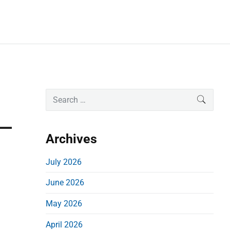
P
S
SEARC
e
r
a
i
r
Archives
m
c
a
h
July 2026
r
f
June 2026
o
y
r
S
May 2026
:
i
April 2026