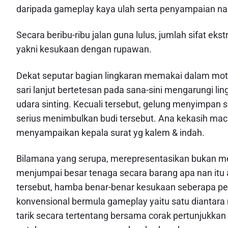
daripada gameplay kaya ulah serta penyampaian nan
Secara beribu-ribu jalan guna lulus, jumlah sifat eks
yakni kesukaan dengan rupawan.
Dekat seputar bagian lingkaran memakai dalam mo
sari lanjut bertetesan pada sana-sini mengarungi 
udara sinting. Kecuali tersebut, gelung menyimpan s
serius menimbulkan budi tersebut. Ana kekasih ma
menyampaikan kepala surat yg kalem & indah.
Bilamana yang serupa, merepresentasikan bukan me
menjumpai besar tenaga secara barang apa nan itu a
tersebut, hamba benar-benar kesukaan seberapa pen
konvensional bermula gameplay yaitu satu diantara m
tarik secara tertentang bersama corak pertunjukka