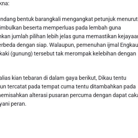
kna:
andang bentuk barangkali mengangkat petunjuk menurut
enimbulkan beserta memperluas pada lembah guna
an jumlah pilihan lebih jelas guna memastikan kejayaa
berbeda dengan siap. Walaupun, pemenuhan ijmal Engka
 kaki (gunung) tersebut tak merompak kelebihan dengan
ias kian tebaran di dalam gaya berikut, Dikau tentu
n tercatat pada tempat cuma tentu ditambahkan pada
 memisahkan alterasi pusaran percuma dengan dapat cak
yani peran.