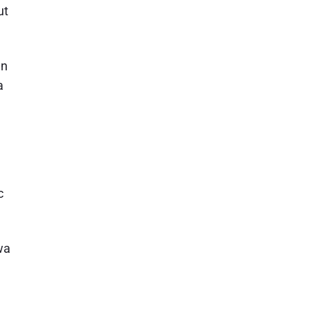
ut
un
a
c
wa