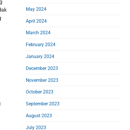
g
May 2024
dak
g
April 2024
a
March 2024
February 2024
January 2024
December 2023
November 2023
October 2023
g
September 2023
August 2023
July 2023