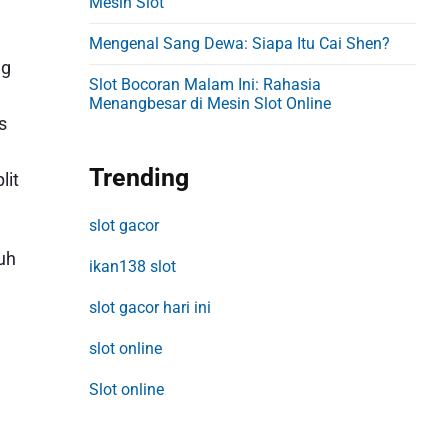
Mesin Slot
Mengenal Sang Dewa: Siapa Itu Cai Shen?
ng
Slot Bocoran Malam Ini: Rahasia
Menangbesar di Mesin Slot Online
s
Trending
lit
slot gacor
uh
ikan138 slot
slot gacor hari ini
slot online
Slot online