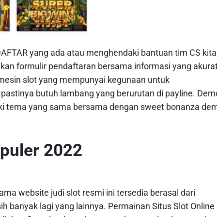
 DAFTAR yang ada atau menghendaki bantuan tim CS kita
an formulir pendaftaran bersama informasi yang akurat
an mesin slot yang mempunyai kegunaan untuk
astinya butuh lambang yang berurutan di payline. Dem
iki tema yang sama bersama dengan sweet bonanza de
opuler 2022
ma website judi slot resmi ini tersedia berasal dari
ih banyak lagi yang lainnya. Permainan Situs Slot Online