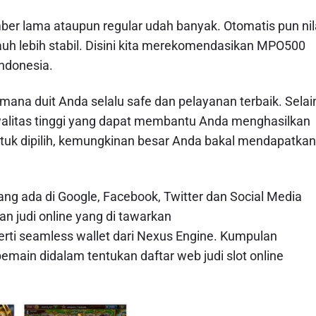
ber lama ataupun regular udah banyak. Otomatis pun nil
jauh lebih stabil. Disini kita merekomendasikan MPO500
Indonesia.
 mana duit Anda selalu safe dan pelayanan terbaik. Selai
rkwalitas tinggi yang dapat membantu Anda menghasilkan
ntuk dipilih, kemungkinan besar Anda bakal mendapatkan
ng ada di Google, Facebook, Twitter dan Social Media
n judi online yang di tawarkan
ti seamless wallet dari Nexus Engine. Kumpulan
 pemain didalam tentukan daftar web judi slot online