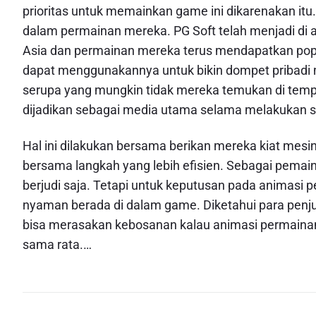
prioritas untuk memainkan game ini dikarenakan itu. 
dalam permainan mereka. PG Soft telah menjadi di a
Asia dan permainan mereka terus mendapatkan pop
dapat menggunakannya untuk bikin dompet pribadi 
serupa yang mungkin tidak mereka temukan di temp
dijadikan sebagai media utama selama melakukan si
Hal ini dilakukan bersama berikan mereka kiat mesin
bersama langkah yang lebih efisien. Sebagai pemai
berjudi saja. Tetapi untuk keputusan pada animasi 
nyaman berada di dalam game. Diketahui para penju
bisa merasakan kebosanan kalau animasi permainan 
sama rata.…