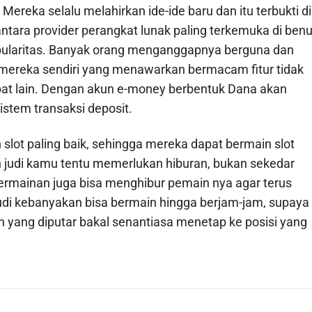
Mereka selalu melahirkan ide-ide baru dan itu terbukti di
ntara provider perangkat lunak paling terkemuka di ben
ularitas. Banyak orang menganggapnya berguna dan
mereka sendiri yang menawarkan bermacam fitur tidak
at lain. Dengan akun e-money berbentuk Dana akan
stem transaksi deposit.
 slot paling baik, sehingga mereka dapat bermain slot
n judi kamu tentu memerlukan hiburan, bukan sekedar
permainan juga bisa menghibur pemain nya agar terus
di kebanyakan bisa bermain hingga berjam-jam, supaya 
yang diputar bakal senantiasa menetap ke posisi yang