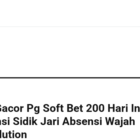
acor Pg Soft Bet 200 Hari In
si Sidik Jari Absensi Wajah
lution