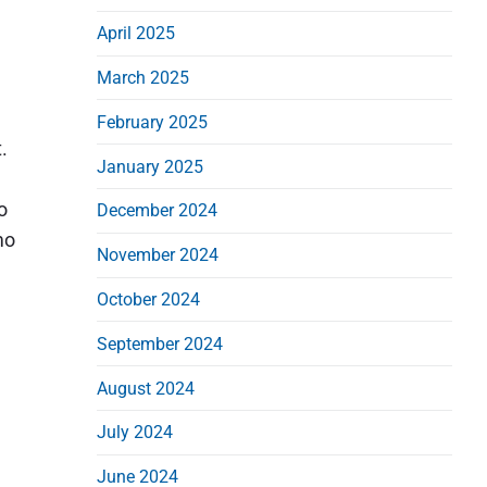
April 2025
March 2025
February 2025
.
January 2025
o
December 2024
mo
November 2024
October 2024
September 2024
August 2024
July 2024
June 2024