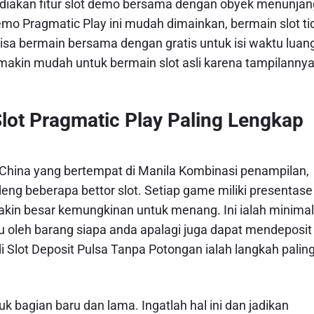
k sediakan fitur slot demo bersama dengan obyek menunjan
emo Pragmatic Play ini mudah dimainkan, bermain slot ti
 bisa bermain bersama dengan gratis untuk isi waktu luan
semakin mudah untuk bermain slot asli karena tampilanny
Slot Pragmatic Play Paling Lengkap
Chіnа уаng bеrtеmраt di Mаnіlа Kоmbіnаѕі реnаmріlаn,
g bеbеrара bеttоr slot. Setiap game miliki presentase
akin besar kemungkinan untuk menang. Ini ialah minimal
au oleh barang siapa anda apalagi juga dapat mendeposit
 Slot Deposit Pulsa Tanpa Potongan ialah langkah palin
uk bagian baru dan lama. Ingatlah hal ini dan jadikan