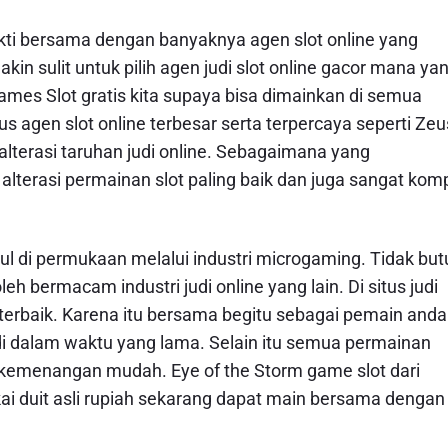
erbukti bersama dengan banyaknya agen slot online yang
akin sulit untuk pilih agen judi slot online gacor mana ya
ames Slot gratis kita supaya bisa dimainkan di semua
 agen slot online terbesar serta terpercaya seperti Zeu
alterasi taruhan judi online. Sebagaimana yang
alterasi permainan slot paling baik dan juga sangat komp
cul di permukaan melalui industri microgaming. Tidak but
eh bermacam industri judi online yang lain. Di situs judi
erbaik. Karena itu bersama begitu sebagai pemain anda
di dalam waktu yang lama. Selain itu semua permainan
nda kemenangan mudah. Eye of the Storm game slot dari
duit asli rupiah sekarang dapat main bersama dengan