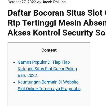
October 27, 2022
by
Jacob Phillips
Daftar Bocoran Situs Slot 
Rtp Tertinggi Mesin Absen
Akses Kontrol Security So
Content
Games Populer Di Tiap Tiap
Kategori Situs Slot Gacor Paling
Baru 2022
Keuntungan Bermain Di Website
Slot Online Terpercaya Pragmatic