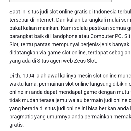
Saat ini situs judi slot online gratis di Indonesia t
tersebar di internet. Dan kalian barangkali mulai sem
bakal kalian mainkan. Kami selalu pastikan semua g
parangkat baik di Handphone atau Computer PC. Situs
Slot, tentu pantas mempunyai berjenis-jenis banyak 
didatangkan via game slot online, terdapat sebagian 
yang ada di Situs agen web Zeus Slot.
Di th. 1994 ialah awal kalinya mesin slot online mun
waktu lama, permainan slot online langsung dibikin ol
online ini anda dapat mendapat game dengan mutu t
tidak mudah terasa jemu walau bermain judi online 
yang berada di situs judi online ini bisa berikan a
pragmatic yang umumnya anda permainkan memakai 
gratis.