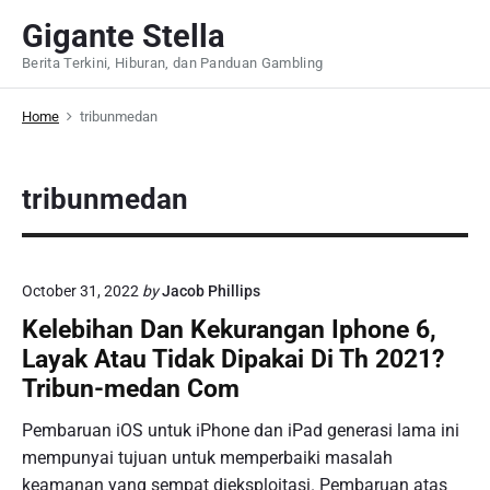
S
Gigante Stella
k
Berita Terkini, Hiburan, dan Panduan Gambling
i
p
Home
tribunmedan
t
o
c
tribunmedan
o
n
t
e
October 31, 2022
by
Jacob Phillips
n
Kelebihan Dan Kekurangan Iphone 6,
t
Layak Atau Tidak Dipakai Di Th 2021?
Tribun-medan Com
Pembaruan iOS untuk iPhone dan iPad generasi lama ini
mempunyai tujuan untuk memperbaiki masalah
keamanan yang sempat dieksploitasi. Pembaruan atas