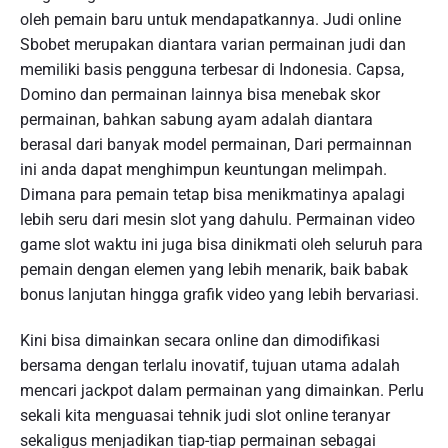
oleh pemain baru untuk mendapatkannya. Judi online
Sbobet merupakan diantara varian permainan judi dan
memiliki basis pengguna terbesar di Indonesia. Capsa,
Domino dan permainan lainnya bisa menebak skor
permainan, bahkan sabung ayam adalah diantara
berasal dari banyak model permainan, Dari permainnan
ini anda dapat menghimpun keuntungan melimpah.
Dimana para pemain tetap bisa menikmatinya apalagi
lebih seru dari mesin slot yang dahulu. Permainan video
game slot waktu ini juga bisa dinikmati oleh seluruh para
pemain dengan elemen yang lebih menarik, baik babak
bonus lanjutan hingga grafik video yang lebih bervariasi.
Kini bisa dimainkan secara online dan dimodifikasi
bersama dengan terlalu inovatif, tujuan utama adalah
mencari jackpot dalam permainan yang dimainkan. Perlu
sekali kita menguasai tehnik judi slot online teranyar
sekaligus menjadikan tiap-tiap permainan sebagai