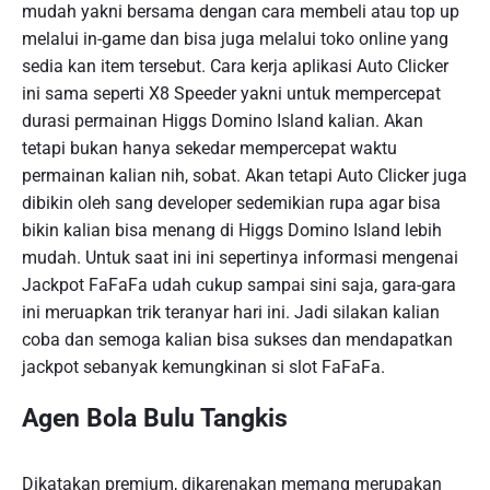
mudah yakni bersama dengan cara membeli atau top up
melalui in-game dan bisa juga melalui toko online yang
sedia kan item tersebut. Cara kerja aplikasi Auto Clicker
ini sama seperti X8 Speeder yakni untuk mempercepat
durasi permainan Higgs Domino Island kalian. Akan
tetapi bukan hanya sekedar mempercepat waktu
permainan kalian nih, sobat. Akan tetapi Auto Clicker juga
dibikin oleh sang developer sedemikian rupa agar bisa
bikin kalian bisa menang di Higgs Domino Island lebih
mudah. Untuk saat ini ini sepertinya informasi mengenai
Jackpot FaFaFa udah cukup sampai sini saja, gara-gara
ini meruapkan trik teranyar hari ini. Jadi silakan kalian
coba dan semoga kalian bisa sukses dan mendapatkan
jackpot sebanyak kemungkinan si slot FaFaFa.
Agen Bola Bulu Tangkis
Dikatakan premium, dikarenakan memang merupakan