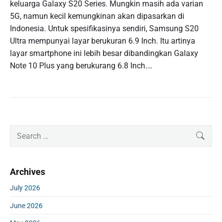
keluarga Galaxy S20 Series. Mungkin masih ada varian
5G, namun kecil kemungkinan akan dipasarkan di
Indonesia. Untuk spesifikasinya sendiri, Samsung S20
Ultra mempunyai layar berukuran 6.9 Inch. Itu artinya
layar smartphone ini lebih besar dibandingkan Galaxy
Note 10 Plus yang berukurang 6.8 Inch.…
P
S
SEAR
r
e
i
a
m
r
Archives
a
c
r
h
July 2026
y
f
S
June 2026
o
i
r