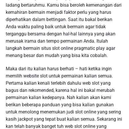
ladang bertaruhmu. Kamu bisa beroleh kemenangan dari
kemahiran bermain menjadi faktor perlu yang harus
diperhatikan dalam bettingan. Saat itu bakal berikan
Anda waktu paling baik untuk bermain agar tidak
terganggu bersama dengan hal-hal lainnya yang akan
merusak irama dan tempo permainan Anda. Itulah
langkah bermain situs slot online pragmatic play agar
menang besar dan mudah yang bisa kita cobalah.
Maka dari itu kalian harus berhati – hati ketika ingin
memilih website slot untuk permainan kalian semua.
Pertama kalian kenali terlebih dahulu web slot yang
bagus dan rekomended, karena hal ini bakal merubah
permainan kalian kedepanya. Nah kalian akan kami
berikan beberapa panduan yang bisa kalian gunakan
untuk menolong menemukan judi slot online yang sering
kasih jackpot yang tepat buat kalian semua. Sekarang ini
kan telah banyak banget tuh web slot online yang