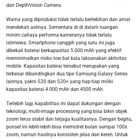
dan DepthVision Camera.
Warna yang diproduksi tidak terlalu berlebihan dan amat
mendekati aslinya. Sementara di di dalam ruangan
minim cahaya performa kameranya tidak terlalu
istimewa. Smartphone canggih yang satu ini juga
dibekali baterai berkapasitas 5.000 mAh yang efektif
meminimalkan risiko low bat kala laksanakan aktivitas
mobile. Kapasitas baterai tersebut merupakan yang
terbesar dibandingkan dua tipe Samsung Galaxy Series
lainnya, yakni S20 dan S20+ yang tiap-tiap miliki
kapasitas baterai 4.000 mAh dan 4500 mAh.
Terlebih lagi, kapabilitas ini dapat dukungan dengan
teknologi, multi-image processing yang bisa bikin objek
zoom terus stabil dan terjaga kualitasnya. Dengan begitu,
ponsel ini lebih-lebih bisa memotret bulan sampai 100x
zoom, namun hasilnya konsisten jelas dan keren. Untuk