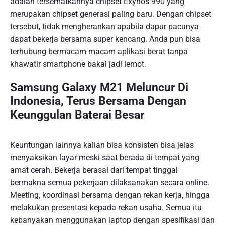
adalah tersematkannya chipset Exynos 990 yang
merupakan chipset generasi paling baru. Dengan chipset
tersebut, tidak mengherankan apabila dapur pacunya
dapat bekerja bersama super kencang. Anda pun bisa
terhubung bermacam macam aplikasi berat tanpa
khawatir smartphone bakal jadi lemot.
Samsung Galaxy M21 Meluncur Di
Indonesia, Terus Bersama Dengan
Keunggulan Baterai Besar
Keuntungan lainnya kalian bisa konsisten bisa jelas
menyaksikan layar meski saat berada di tempat yang
amat cerah. Bekerja berasal dari tempat tinggal
bermakna semua pekerjaan dilaksanakan secara online.
Meeting, koordinasi bersama dengan rekan kerja, hingga
melakukan presentasi kepada rekan usaha. Semua itu
kebanyakan menggunakan laptop dengan spesifikasi dan