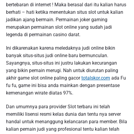
bertebaran di internet ! Maka berasal dari itu kalian harus
berhati – hati ketika menentukan situs slot untuk kalian
jadikan ajang bermain. Permainan joker gaming
merupakan permainan slot online yang sudah jadi
legenda di permainan casino darat.
Ini dikarenakan karena meledaknya judi online bikin
banyak situs-situs judi online baru bermunculan.
Sayangnya, situs-situs ini justru lakukan kecurangan
yang bikin pemain merugi. Nah untuk diurutan paling
akhir game slot online paling gacor
totalskor.com
ada Fu
fu fu, game ini bisa anda mainkan dengan presentase
kemenangan wirate diatas 97%.
Dan umumnya para provider Slot terbaru ini telah
memiliki lisensi resmi kelas dunia dan tentu nya server
handal untuk menanggung kelancaran para member. Bila
kalian pemain judi yang profesional tentu kalian telah