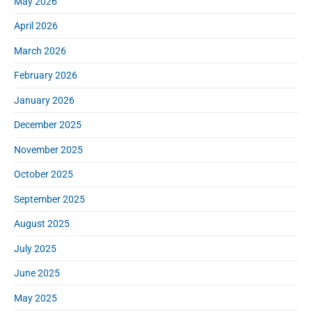
d
May 2026
:
e
April 2026
b
a
March 2026
r
February 2026
January 2026
December 2025
November 2025
October 2025
September 2025
August 2025
July 2025
June 2025
May 2025