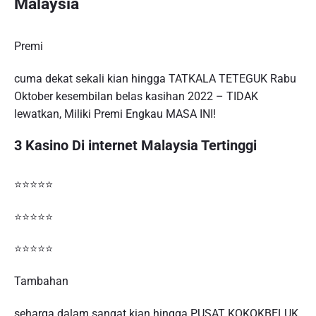
Malaysia
Premi
cuma dekat sekali kian hingga TATKALA TETEGUK Rabu
Oktober kesembilan belas kasihan 2022 – TIDAK
lewatkan, Miliki Premi Engkau MASA INI!
3 Kasino Di internet Malaysia Tertinggi
⭐⭐⭐⭐⭐
⭐⭐⭐⭐⭐
⭐⭐⭐⭐⭐
Tambahan
seharga dalam sangat kian hingga PUSAT KOKOKBELUK