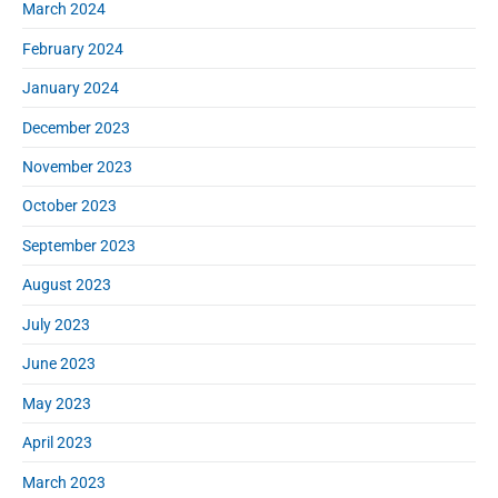
March 2024
February 2024
January 2024
December 2023
November 2023
October 2023
September 2023
August 2023
July 2023
June 2023
May 2023
April 2023
March 2023