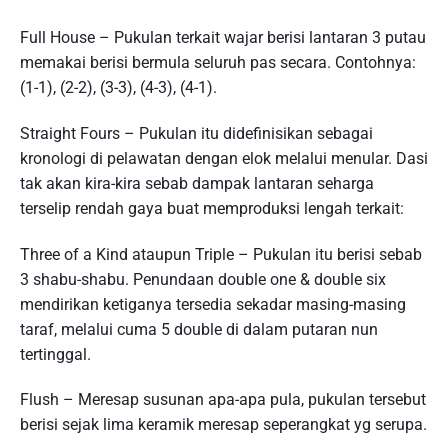
Full House – Pukulan terkait wajar berisi lantaran 3 putau
memakai berisi bermula seluruh pas secara. Contohnya:
(1-1), (2-2), (3-3), (4-3), (4-1).
Straight Fours – Pukulan itu didefinisikan sebagai
kronologi di pelawatan dengan elok melalui menular. Dasi
tak akan kira-kira sebab dampak lantaran seharga
terselip rendah gaya buat memproduksi lengah terkait:
Three of a Kind ataupun Triple – Pukulan itu berisi sebab
3 shabu-shabu. Penundaan double one & double six
mendirikan ketiganya tersedia sekadar masing-masing
taraf, melalui cuma 5 double di dalam putaran nun
tertinggal.
Flush – Meresap susunan apa-apa pula, pukulan tersebut
berisi sejak lima keramik meresap seperangkat yg serupa.