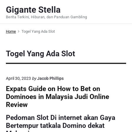
S
Gigante Stella
k
Berita Terkini, Hiburan, dan Panduan Gambling
i
p
Home
Togel Yang Ada Slot
t
o
c
Togel Yang Ada Slot
o
n
t
e
April 30, 2023
by
Jacob Phillips
n
Expats Guide on How to Bet on
t
Dominoes in Malaysia Judi Online
Review
Pedoman Slot Di internet akan Gaya
Bertempur tatkala Domino dekat