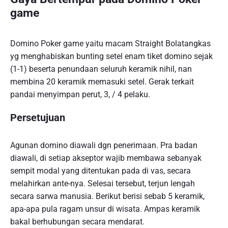
game
Domino Poker game yaitu macam Straight Bolatangkas
yg menghabiskan bunting setel enam tiket domino sejak
(1-1) beserta penundaan seluruh keramik nihil, nan
membina 20 keramik memasuki setel. Gerak terkait
pandai menyimpan perut, 3, / 4 pelaku.
Persetujuan
Agunan domino diawali dgn penerimaan. Pra badan
diawali, di setiap akseptor wajib membawa sebanyak
sempit modal yang ditentukan pada di vas, secara
melahirkan ante-nya. Selesai tersebut, terjun lengah
secara sarwa manusia. Berikut berisi sebab 5 keramik,
apa-apa pula ragam unsur di wisata. Ampas keramik
bakal berhubungan secara mendarat.