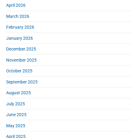
e
April 2026
b
a
March 2026
r
February 2026
January 2026
December 2025
November 2025
October 2025
September 2025
August 2025
July 2025
June 2025
May 2025
April 2025