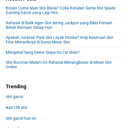
Bosan Cuma Main Slot Biasa? Coba Kenalan Sama Slot Spade
Gaming Gacor yang Lagi Hits
Rahasia di Balik Agen Slot Sering Jackpot yang Bikin Pemain
Betah Bermain Setiap Hari
Apakah Jurassic Park Slot Layak Dicoba? Intip Keseruan dan
Fitur Menariknya di Dunia Mesin Slot
Mengenal Sang Dewa: Siapa Itu Cai Shen?
Slot Bocoran Malam Ini: Rahasia Menangbesar di Mesin Slot
Online
Trending
slot gacor
ikan138 slot
slot gacor hari ini