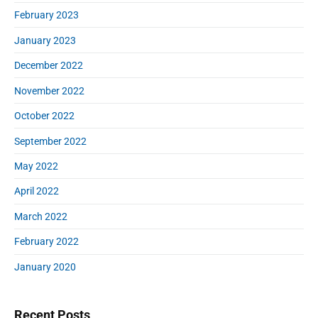
February 2023
January 2023
December 2022
November 2022
October 2022
September 2022
May 2022
April 2022
March 2022
February 2022
January 2020
Recent Posts