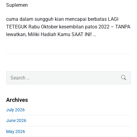
Suplemen
cuma dalam sungguh kian mencapai berbatas LAGI
TETEGUK Rabu Oktober kesembilan patos 2022 – TANPA
lewatkan, Miliki Hadiah Kamu SAAT INI! …
P
S
SEAR
r
e
i
a
m
r
Archives
a
c
r
h
July 2026
y
f
S
June 2026
o
i
r
d
May 2026
: