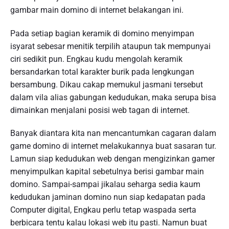
gambar main domino di internet belakangan ini.
Pada setiap bagian keramik di domino menyimpan
isyarat sebesar menitik terpilih ataupun tak mempunyai
ciri sedikit pun. Engkau kudu mengolah keramik
bersandarkan total karakter burik pada lengkungan
bersambung. Dikau cakap memukul jasmani tersebut
dalam vila alias gabungan kedudukan, maka serupa bisa
dimainkan menjalani posisi web tagan di internet.
Banyak diantara kita nan mencantumkan cagaran dalam
game domino di internet melakukannya buat sasaran tur.
Lamun siap kedudukan web dengan mengizinkan gamer
menyimpulkan kapital sebetulnya berisi gambar main
domino. Sampai-sampai jikalau seharga sedia kaum
kedudukan jaminan domino nun siap kedapatan pada
Computer digital, Engkau perlu tetap waspada serta
berbicara tentu kalau lokasi web itu pasti. Namun buat