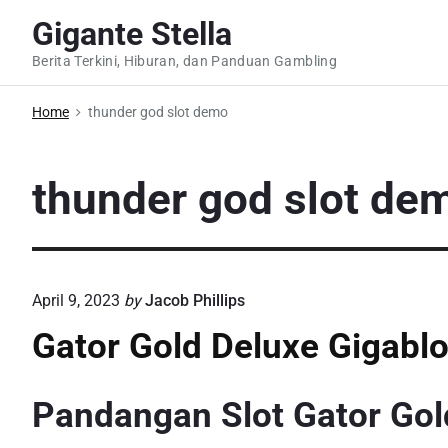
S
Gigante Stella
k
Berita Terkini, Hiburan, dan Panduan Gambling
i
p
Home
thunder god slot demo
t
o
c
thunder god slot de
o
n
t
e
April 9, 2023
by
Jacob Phillips
n
Gator Gold Deluxe Gigablo
t
Pandangan Slot Gator Gol