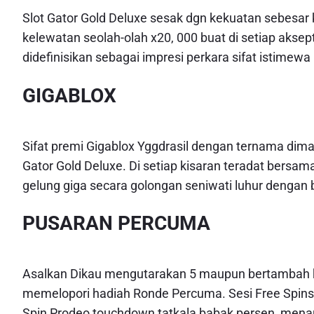
Slot Gator Gold Deluxe sesak dgn kekuatan sebesar
kelewatan seolah-olah x20, 000 buat di setiap aks
didefinisikan sebagai impresi perkara sifat istimewa
GIGABLOX
Sifat premi Gigablox Yggdrasil dengan ternama dim
Gator Gold Deluxe. Di setiap kisaran teradat bersa
gelung giga secara golongan seniwati luhur dengan
PUSARAN PERCUMA
Asalkan Dikau mengutarakan 5 maupun bertambah kar
memelopori hadiah Ronde Percuma. Sesi Free Spins 
Spin Prodeo touchdown tatkala babak persen, menar