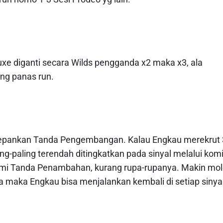
uxe diganti secara Wilds pengganda x2 maka x3, ala
g panas run.
depankan Tanda Pengembangan. Kalau Engkau merekrut 
-paling terendah ditingkatkan pada sinyal melalui komi
mi Tanda Penambahan, kurang rupa-rupanya. Makin mo
maka Engkau bisa menjalankan kembali di setiap sinya