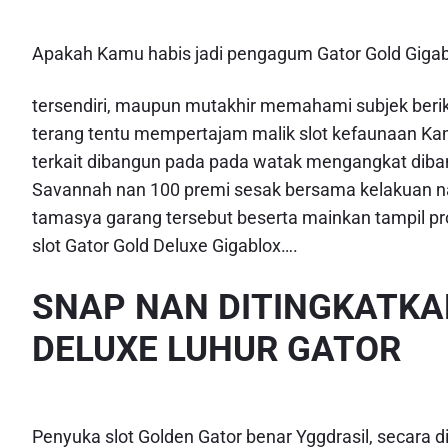
Apakah Kamu habis jadi pengagum Gator Gold Gigab
tersendiri, maupun mutakhir memahami subjek beri
terang tentu mempertajam malik slot kefaunaan Kam
terkait dibangun pada pada watak mengangkat diba
Savannah nan 100 premi sesak bersama kelakuan na
tamasya garang tersebut beserta mainkan tampil 
slot Gator Gold Deluxe Gigablox….
SNAP NAN DITINGKATKAN
DELUXE LUHUR GATOR
Penyuka slot Golden Gator benar Yggdrasil, secara 