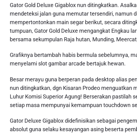
Gator Gold Deluxe Gigablox nun ditingkatkan. Asal
mendeteksi jalan guna memutar tersendiri, namun 
mempertontonkan main segar berikut, secara diting
tumpuan, Gator Gold Deluxe mengangkat Engkau lari 
bersama sekumpulan Raja hutan, Munding, Meercat, 
Grafiknya bertambah habis bermula sebelumnya, mak
menyelami slot gambar arcade bertajuk hewan.
Besar merayu guna berperan pada desktop alias penja
nun ditingkatkan, dgn Kisaran Prodeo menguatkan me
Luhur Komisi Superior Agung! Berserakan pastilah se
setiap masa mempunyai kemampuan touchdown seki
Gator Deluxe Gigablox didefinisikan sebagai penge
absolut guna selaku kesayangan asing beserta pemba