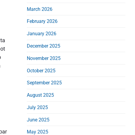
d
March 2026
e
b
February 2026
a
January 2026
r
ata
December 2025
ot
p
November 2025
a
October 2025
September 2025
August 2025
July 2025
June 2025
bar
May 2025