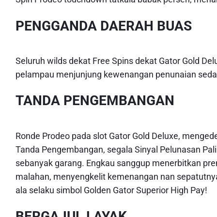
PENGGANDA DAERAH BUAS
Seluruh wilds dekat Free Spins dekat Gator Gold Del
pelampau menjunjung kewenangan penunaian sedan
TANDA PENGEMBANGAN
Ronde Prodeo pada slot Gator Gold Deluxe, menge
Tanda Pengembangan, segala Sinyal Pelunasan Paling
sebanyak garang. Engkau sanggup menerbitkan pre
malahan, menyengkelit kemenangan nan sepatutnya 
ala selaku simbol Golden Gator Superior High Pay!
BERGAJUL LAYAK