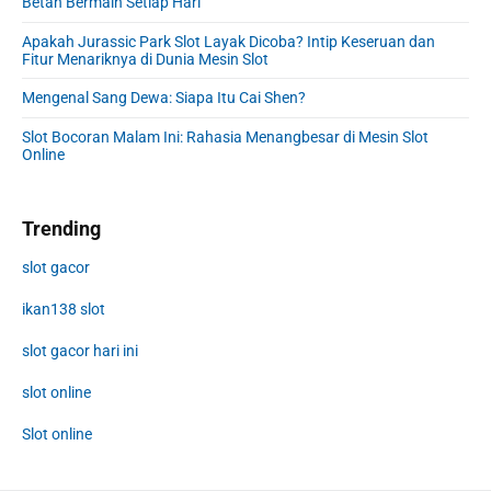
Betah Bermain Setiap Hari
Apakah Jurassic Park Slot Layak Dicoba? Intip Keseruan dan
Fitur Menariknya di Dunia Mesin Slot
Mengenal Sang Dewa: Siapa Itu Cai Shen?
Slot Bocoran Malam Ini: Rahasia Menangbesar di Mesin Slot
Online
Trending
slot gacor
ikan138 slot
slot gacor hari ini
slot online
Slot online