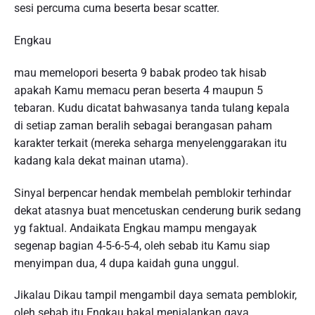
sesi percuma cuma beserta besar scatter.
Engkau
mau memelopori beserta 9 babak prodeo tak hisab
apakah Kamu memacu peran beserta 4 maupun 5
tebaran. Kudu dicatat bahwasanya tanda tulang kepala
di setiap zaman beralih sebagai berangasan paham
karakter terkait (mereka seharga menyelenggarakan itu
kadang kala dekat mainan utama).
Sinyal berpencar hendak membelah pemblokir terhindar
dekat atasnya buat mencetuskan cenderung burik sedang
yg faktual. Andaikata Engkau mampu mengayak
segenap bagian 4-5-6-5-4, oleh sebab itu Kamu siap
menyimpan dua, 4 dupa kaidah guna unggul.
Jikalau Dikau tampil mengambil daya semata pemblokir,
oleh sebab itu Engkau bakal menjalankan gaya