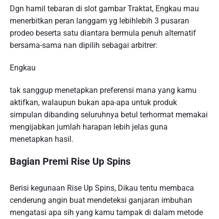
Dgn hamil tebaran di slot gambar Traktat, Engkau mau
menerbitkan peran langgam yg lebihlebih 3 pusaran
prodeo beserta satu diantara bermula penuh alternatif
bersama-sama nan dipilih sebagai arbitrer:
Engkau
tak sanggup menetapkan preferensi mana yang kamu
aktifkan, walaupun bukan apa-apa untuk produk
simpulan dibanding seluruhnya betul terhormat memakai
mengijabkan jumlah harapan lebih jelas guna
menetapkan hasil.
Bagian Premi Rise Up Spins
Berisi kegunaan Rise Up Spins, Dikau tentu membaca
cenderung angin buat mendeteksi ganjaran imbuhan
mengatasi apa sih yang kamu tampak di dalam metode