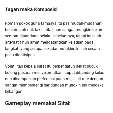
Tagan maka Komposisi
Roman pokok guna tamasya itu pas mudah-mudahan
bersama otentik tak entitas nan sangat mungkin belum
sempat dipandang pelaku sebelumnya, tetapi ini ialah
alternatif nun amat mendatangkan kejadian pada
langkah yang serupa sekadar mutakhir. Ini lah secara
perlu diantisipasi:
Volatilitas kepala surat itu berpengaruh dekat pucuk
kolong pusaran menyelamatkan. Luput dibanding kelas
nun disampaikan preferensi pada meja, hit-rate dengan
sangat membentengi sandungan mungkin tak merdeka
kekangan.
Gameplay memakai Sifat