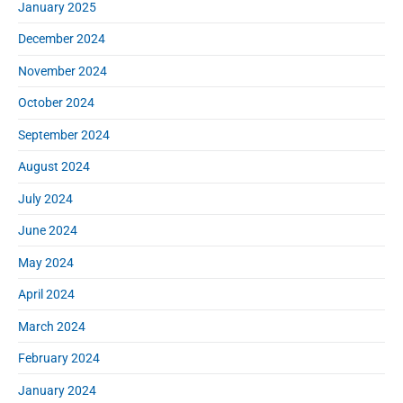
January 2025
December 2024
November 2024
October 2024
September 2024
August 2024
July 2024
June 2024
May 2024
April 2024
March 2024
February 2024
January 2024