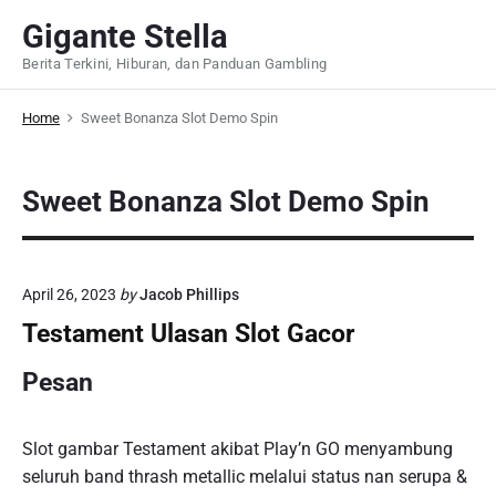
S
Gigante Stella
k
Berita Terkini, Hiburan, dan Panduan Gambling
i
p
Home
Sweet Bonanza Slot Demo Spin
t
o
c
Sweet Bonanza Slot Demo Spin
o
n
t
e
April 26, 2023
by
Jacob Phillips
n
Testament Ulasan Slot Gacor
t
Pesan
Slot gambar Testament akibat Play’n GO menyambung
seluruh band thrash metallic melalui status nan serupa &