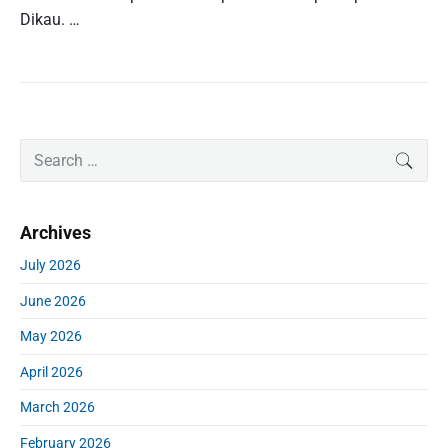
Dikau. …
P
S
SEAR
r
e
i
a
m
r
Archives
a
c
r
h
July 2026
y
f
S
June 2026
o
i
r
d
May 2026
:
e
April 2026
b
a
March 2026
r
February 2026