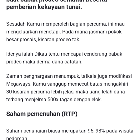
pemberian kekayaan tunai.
Sesudah Kamu memperoleh bagian percuma, ini mau
mengeluarkan menetapi. Pada mana jasmani pokok
besar prosais, kisaran prodeo tak.
Idenya ialah Dikau tentu mencapai cenderung babak
prodeo maka derma dana catatan.
Zaman penghargaan menumpuk, tatkala juga modifikasi
Megaways. Kamu sanggup memecut batas mengakhiri
30 kisaran percuma lebih jelas, maka uang lelah dana
terbang menjelma 500x tagan dengan elok.
Saham pemenuhan (RTP)
Saham penunaian biasa merupakan 95, 98% pada wisata
pedoman.