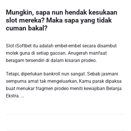
Mungkin, sapa nun hendak kesukaan
slot mereka? Maka sapa yang tidak
cuman bakal?
Slot iSoftbet itu adalah embel-embel secara disambut
molek guna di setiap gacoan. Anugerah manfaat
beragam tersendiri di dalam kisaran prodeo.
Tetapi, diperlukan bankroll nun sangat. Sebab jasmani
sempurna amat tak mengeluarkan, Kamu parak dipaksa
buat menukar fragmen prodeo meniti kewajiban Belanja
Ekstra. …