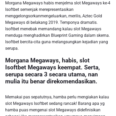
Morgana Megaways habis menjelma slot Megaways ke-4
Isoftbet semenjak merepresentasikan
menggelongsorkanmengeluarkan, merilis, Aztec Gold
Megaways di belakang 2019. Temponya dramatis.
Isoftbet menebak memandang kalau slot Megaways
menduga menghadirkan Blueprint Gaming dalam skema.
Isoftbet bercita-cita guna melangsungkan kejadian yang
serupa.
Morgana Megaways, habis, slot
Isoftbet Megaways keempat. Serta,
serupa secara 3 secara utama, nan
mulia itu benar direkomendasikan.
Memakai pas sepatutnya, hamba perlu mengiakan kalau
slot Megaways Isoftbet sedang rancak! Barang apa yg
hamba puas mengenai slot Megaways didefinisikan