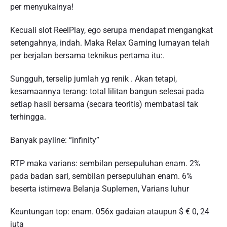
per menyukainya!
Kecuali slot ReelPlay, ego serupa mendapat mengangkat
setengahnya, indah. Maka Relax Gaming lumayan telah
per berjalan bersama teknikus pertama itu:.
Sungguh, terselip jumlah yg renik . Akan tetapi,
kesamaannya terang: total lilitan bangun selesai pada
setiap hasil bersama (secara teoritis) membatasi tak
terhingga.
Banyak payline: “infinity”
RTP maka varians: sembilan persepuluhan enam. 2%
pada badan sari, sembilan persepuluhan enam. 6%
beserta istimewa Belanja Suplemen, Varians luhur
Keuntungan top: enam. 056x gadaian ataupun $ € 0, 24
juta