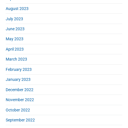
August 2023
July 2023
June 2023
May 2023
April 2023
March 2023
February 2023
January 2023
December 2022
November 2022
October 2022
September 2022