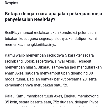
Respins.
Betapa dengan cara apa jalan pekerjaan meja
penyelesaian ReelPlay?
ReelPlay muncul melaksanakan konstruksi pelunasan
tebakan kusut guna segenap slotnya, kendatipun kami
memeriksa mengklarifikasinya.
Kamu wajib menyimpan sedikitnya 5 karakter secara
setimbang. Jolok, sepertinya, sinyal Aksis. Tersebut
menyimpan nilai 5. Jikalau sampeyan jadi mengutarakan
enam Axes, saudara menyambut upah dibanding 30
modal tunai. Bagilah banyak berikut bersama 20, serta
kemenangannya merupakan satu, 5x.
Kalau Kamu membaca tujuh Axes, Engkau memboyong
35 koin, setara beserta satu, 75x dugaan. delapan Pivot