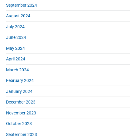
September 2024
August 2024
July 2024
June 2024
May 2024
April 2024
March 2024
February 2024
January 2024
December 2023
November 2023
October 2023
September 2023