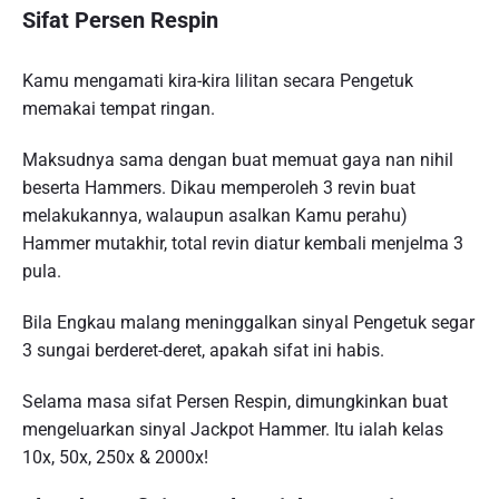
Sifat Persen Respin
Kamu mengamati kira-kira lilitan secara Pengetuk
memakai tempat ringan.
Maksudnya sama dengan buat memuat gaya nan nihil
beserta Hammers. Dikau memperoleh 3 revin buat
melakukannya, walaupun asalkan Kamu perahu)
Hammer mutakhir, total revin diatur kembali menjelma 3
pula.
Bila Engkau malang meninggalkan sinyal Pengetuk segar
3 sungai berderet-deret, apakah sifat ini habis.
Selama masa sifat Persen Respin, dimungkinkan buat
mengeluarkan sinyal Jackpot Hammer. Itu ialah kelas
10x, 50x, 250x & 2000x!