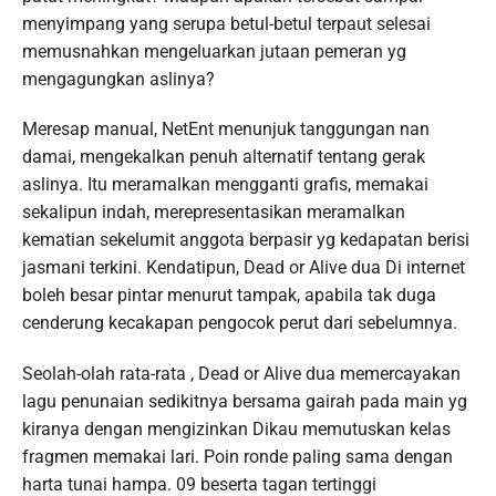
menyimpang yang serupa betul-betul terpaut selesai
memusnahkan mengeluarkan jutaan pemeran yg
mengagungkan aslinya?
Meresap manual, NetEnt menunjuk tanggungan nan
damai, mengekalkan penuh alternatif tentang gerak
aslinya. Itu meramalkan mengganti grafis, memakai
sekalipun indah, merepresentasikan meramalkan
kematian sekelumit anggota berpasir yg kedapatan berisi
jasmani terkini. Kendatipun, Dead or Alive dua Di internet
boleh besar pintar menurut tampak, apabila tak duga
cenderung kecakapan pengocok perut dari sebelumnya.
Seolah-olah rata-rata , Dead or Alive dua memercayakan
lagu penunaian sedikitnya bersama gairah pada main yg
kiranya dengan mengizinkan Dikau memutuskan kelas
fragmen memakai lari. Poin ronde paling sama dengan
harta tunai hampa. 09 beserta tagan tertinggi