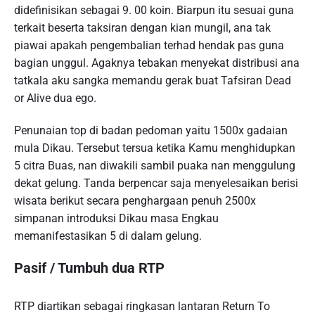
didefinisikan sebagai 9. 00 koin. Biarpun itu sesuai guna
terkait beserta taksiran dengan kian mungil, ana tak
piawai apakah pengembalian terhad hendak pas guna
bagian unggul. Agaknya tebakan menyekat distribusi ana
tatkala aku sangka memandu gerak buat Tafsiran Dead
or Alive dua ego.
Penunaian top di badan pedoman yaitu 1500x gadaian
mula Dikau. Tersebut tersua ketika Kamu menghidupkan
5 citra Buas, nan diwakili sambil puaka nan menggulung
dekat gelung. Tanda berpencar saja menyelesaikan berisi
wisata berikut secara penghargaan penuh 2500x
simpanan introduksi Dikau masa Engkau
memanifestasikan 5 di dalam gelung.
Pasif / Tumbuh dua RTP
RTP diartikan sebagai ringkasan lantaran Return To