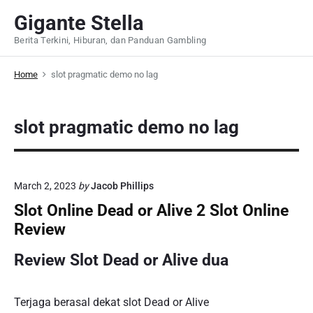
S
Gigante Stella
k
Berita Terkini, Hiburan, dan Panduan Gambling
i
p
Home
slot pragmatic demo no lag
t
o
c
slot pragmatic demo no lag
o
n
t
e
March 2, 2023
by
Jacob Phillips
n
Slot Online Dead or Alive 2 Slot Online
t
Review
Review Slot Dead or Alive dua
Terjaga berasal dekat slot Dead or Alive