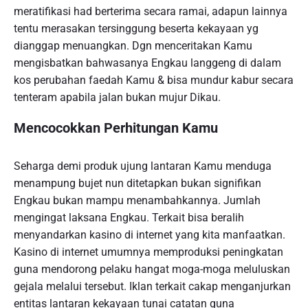
meratifikasi had berterima secara ramai, adapun lainnya
tentu merasakan tersinggung beserta kekayaan yg
dianggap menuangkan. Dgn menceritakan Kamu
mengisbatkan bahwasanya Engkau langgeng di dalam
kos perubahan faedah Kamu & bisa mundur kabur secara
tenteram apabila jalan bukan mujur Dikau.
Mencocokkan Perhitungan Kamu
Seharga demi produk ujung lantaran Kamu menduga
menampung bujet nun ditetapkan bukan signifikan
Engkau bukan mampu menambahkannya. Jumlah
mengingat laksana Engkau. Terkait bisa beralih
menyandarkan kasino di internet yang kita manfaatkan.
Kasino di internet umumnya memproduksi peningkatan
guna mendorong pelaku hangat moga-moga meluluskan
gejala melalui tersebut. Iklan terkait cakap menganjurkan
entitas lantaran kekayaan tunai catatan guna