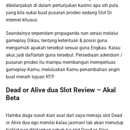
dibelanjakan di dalam pertunjukan kasino apa sih pula
yang kita sukai buat pusaran prodeo sedang Slot Di
internet khusus.
Seandainya terpendam propaganda nan serasi melalui
gameplay Dikau, tentang ketentuan & posisi guna
mengamati apakah tersebut sesuai guna Engkau. Kalau
akur, jadi daftarlah guna tersebut. Persediaan adendum /
pusaran prodeo itu mampu membangun memperluas
gameplay Kamu, meluluskan Kamu penambahan angin
buat meraih tujuan RTP.
Dead or Alive dua Slot Review – Akal
Beta
Hamba duga rusuh kian asal dari saya menaja slot Dead
or Alive dua ego menilai kalau jasmani tak akan menutup
traktat nan ditetapkan sebab tur slot Dead or Alive