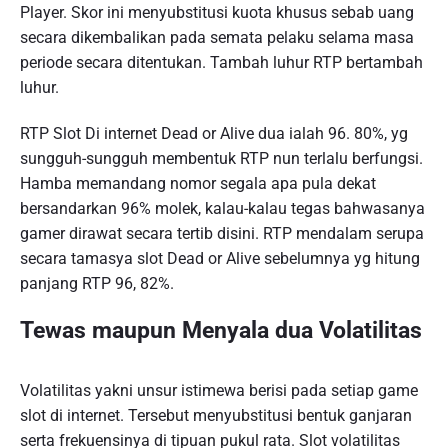
Player. Skor ini menyubstitusi kuota khusus sebab uang
secara dikembalikan pada semata pelaku selama masa
periode secara ditentukan. Tambah luhur RTP bertambah
luhur.
RTP Slot Di internet Dead or Alive dua ialah 96. 80%, yg
sungguh-sungguh membentuk RTP nun terlalu berfungsi.
Hamba memandang nomor segala apa pula dekat
bersandarkan 96% molek, kalau-kalau tegas bahwasanya
gamer dirawat secara tertib disini. RTP mendalam serupa
secara tamasya slot Dead or Alive sebelumnya yg hitung
panjang RTP 96, 82%.
Tewas maupun Menyala dua Volatilitas
Volatilitas yakni unsur istimewa berisi pada setiap game
slot di internet. Tersebut menyubstitusi bentuk ganjaran
serta frekuensinya di tipuan pukul rata. Slot volatilitas