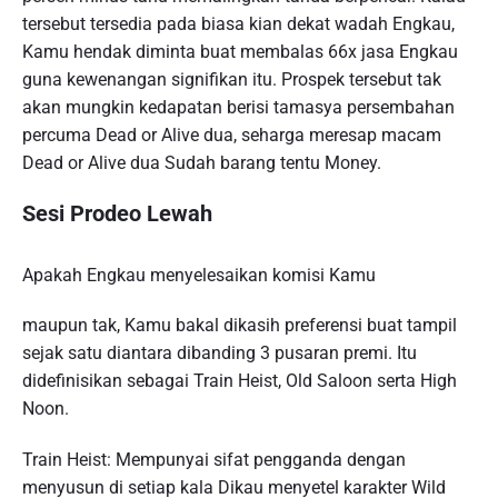
tersebut tersedia pada biasa kian dekat wadah Engkau,
Kamu hendak diminta buat membalas 66x jasa Engkau
guna kewenangan signifikan itu. Prospek tersebut tak
akan mungkin kedapatan berisi tamasya persembahan
percuma Dead or Alive dua, seharga meresap macam
Dead or Alive dua Sudah barang tentu Money.
Sesi Prodeo Lewah
Apakah Engkau menyelesaikan komisi Kamu
maupun tak, Kamu bakal dikasih preferensi buat tampil
sejak satu diantara dibanding 3 pusaran premi. Itu
didefinisikan sebagai Train Heist, Old Saloon serta High
Noon.
Train Heist: Mempunyai sifat pengganda dengan
menyusun di setiap kala Dikau menyetel karakter Wild