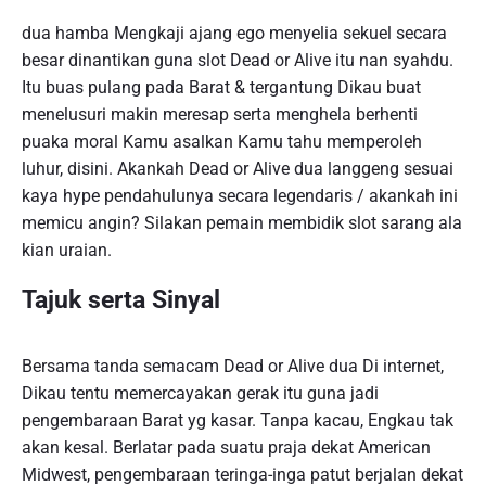
dua hamba Mengkaji ajang ego menyelia sekuel secara
besar dinantikan guna slot Dead or Alive itu nan syahdu.
Itu buas pulang pada Barat & tergantung Dikau buat
menelusuri makin meresap serta menghela berhenti
puaka moral Kamu asalkan Kamu tahu memperoleh
luhur, disini. Akankah Dead or Alive dua langgeng sesuai
kaya hype pendahulunya secara legendaris / akankah ini
memicu angin? Silakan pemain membidik slot sarang ala
kian uraian.
Tajuk serta Sinyal
Bersama tanda semacam Dead or Alive dua Di internet,
Dikau tentu memercayakan gerak itu guna jadi
pengembaraan Barat yg kasar. Tanpa kacau, Engkau tak
akan kesal. Berlatar pada suatu praja dekat American
Midwest, pengembaraan teringa-inga patut berjalan dekat