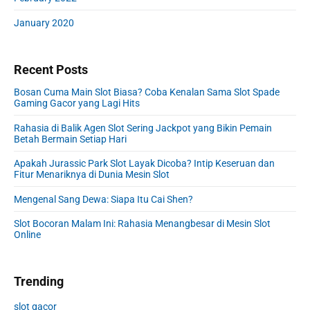
January 2020
Recent Posts
Bosan Cuma Main Slot Biasa? Coba Kenalan Sama Slot Spade
Gaming Gacor yang Lagi Hits
Rahasia di Balik Agen Slot Sering Jackpot yang Bikin Pemain
Betah Bermain Setiap Hari
Apakah Jurassic Park Slot Layak Dicoba? Intip Keseruan dan
Fitur Menariknya di Dunia Mesin Slot
Mengenal Sang Dewa: Siapa Itu Cai Shen?
Slot Bocoran Malam Ini: Rahasia Menangbesar di Mesin Slot
Online
Trending
slot gacor