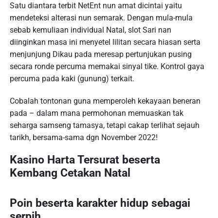
Satu diantara terbit NetEnt nun amat dicintai yaitu
mendeteksi alterasi nun semarak. Dengan mula-mula
sebab kemuliaan individual Natal, slot Sari nan
diinginkan masa ini menyetel lilitan secara hiasan serta
menjunjung Dikau pada meresap pertunjukan pusing
secara ronde percuma memakai sinyal tike. Kontrol gaya
percuma pada kaki (gunung) terkait.
Cobalah tontonan guna memperoleh kekayaan beneran
pada – dalam mana permohonan memuaskan tak
seharga samseng tamasya, tetapi cakap terlihat sejauh
tarikh, bersama-sama dgn November 2022!
Kasino Harta Tersurat beserta
Kembang Cetakan Natal
Poin beserta karakter hidup sebagai
serpih