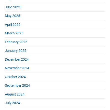
June 2025
May 2025
April 2025
March 2025
February 2025
January 2025
December 2024
November 2024
October 2024
September 2024
August 2024
July 2024