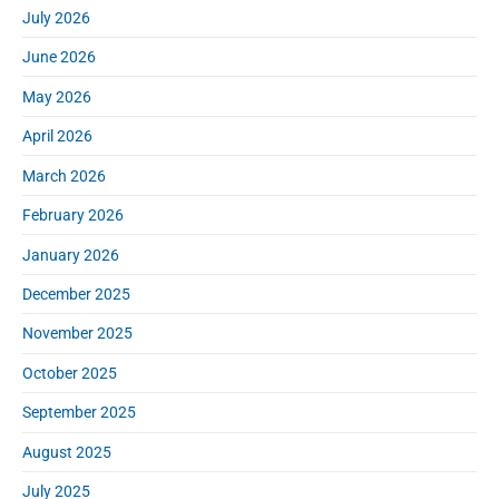
r
h
July 2026
y
f
S
June 2026
o
i
r
d
May 2026
:
e
April 2026
b
a
March 2026
r
February 2026
January 2026
December 2025
November 2025
October 2025
September 2025
August 2025
July 2025