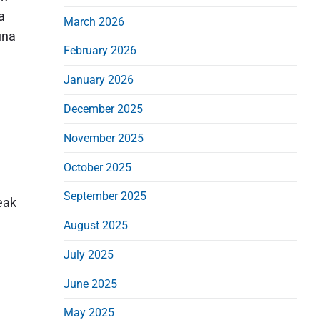
d
ta
March 2026
e
una
b
February 2026
a
January 2026
r
December 2025
November 2025
October 2025
September 2025
eak
August 2025
July 2025
June 2025
May 2025