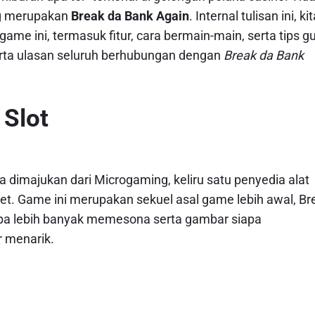
ng merupakan
Break da Bank Again
. Internal tulisan ini, ki
ame ini, termasuk fitur, cara bermain-main, serta tips g
erta ulasan seluruh berhubungan dengan
Break da Bank
 Slot
 dimajukan dari Microgaming, keliru satu penyedia alat
rnet. Game ini merupakan sekuel asal game lebih awal, Br
pa lebih banyak memesona serta gambar siapa
r menarik.