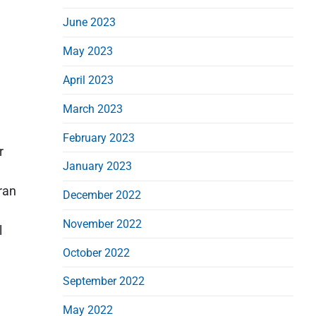
June 2023
May 2023
April 2023
March 2023
February 2023
r
January 2023
ran
December 2022
November 2022
l
October 2022
September 2022
May 2022