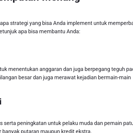
rapa strategi yang bisa Anda implement untuk memperba
petunjuk apa bisa membantu Anda:
tuk menentukan anggaran dan juga berpegang teguh pa
ilangan besar dan juga merawat kejadian bermain-main
i
s serta peningkatan untuk pelaku muda dan pemain pat
r banyak putaran maupun kredit ekstra.