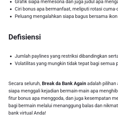
Grafik siapa memesona dan juga judul apa meng
Ciri bonus apa bermanfaat, meliputi rotasi cuma
Peluang mengalahkan siapa bagus bersama ikon 
Defisiensi
Jumlah paylines yang restriksi dibandingkan sert
Volatilitas yang mungkin tidak tepat bagi semua p
Secara seluruh,
Break da Bank Again
adalah pilihan
siapa menggali kejadian bermain-main apa menghib
fitur bonus apa menggoda, dan juga kesempatan meng
bagi bermain melalui menanggung balas dan nikma
bank virtual Anda!