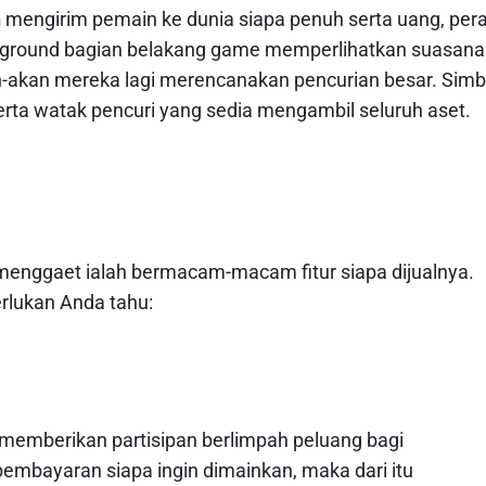
n
mengirim pemain ke dunia siapa penuh serta uang, pera
ackground bagian belakang game memperlihatkan suasana
akan mereka lagi merencanakan pencurian besar. Simb
serta watak pencuri yang sedia mengambil seluruh aset.
enggaet ialah bermacam-macam fitur siapa dijualnya.
rlukan Anda tahu:
 memberikan partisipan berlimpah peluang bagi
embayaran siapa ingin dimainkan, maka dari itu