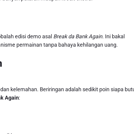
balah edisi demo asal
Break da Bank Again
. Ini bakal
isme permainan tanpa bahaya kehilangan uang.
n
dan kelemahan. Beriringan adalah sedikit poin siapa but
nk Again
: