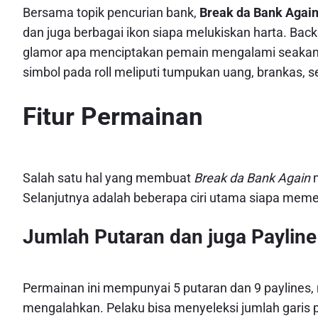
Bersama topik pencurian bank,
Break da Bank Agai
dan juga berbagai ikon siapa melukiskan harta. B
glamor apa menciptakan pemain mengalami seakan-
simbol pada roll meliputi tumpukan uang, brankas, 
Fitur Permainan
Salah satu hal yang membuat
Break da Bank Again
m
Selanjutnya adalah beberapa ciri utama siapa meme
Jumlah Putaran dan juga Payline
Permainan ini mempunyai 5 putaran dan 9 paylines,
mengalahkan. Pelaku bisa menyeleksi jumlah garis p