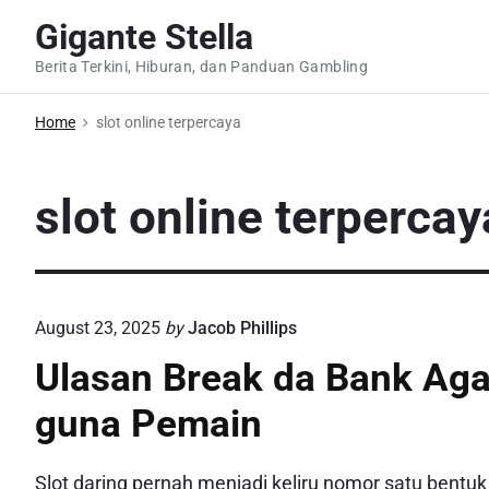
S
Gigante Stella
k
Berita Terkini, Hiburan, dan Panduan Gambling
i
p
Home
slot online terpercaya
t
o
c
slot online terpercay
o
n
t
e
August 23, 2025
by
Jacob Phillips
n
Ulasan Break da Bank Aga
t
guna Pemain
Slot daring pernah menjadi keliru nomor satu bentuk 