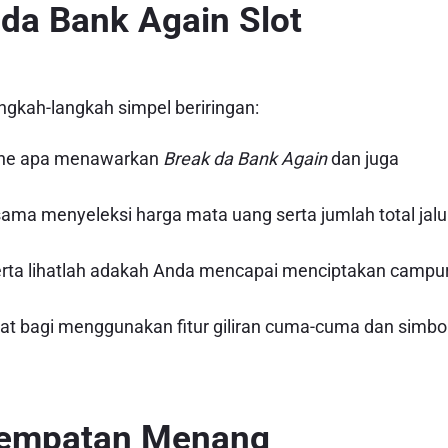
da Bank Again Slot
gkah-langkah simpel beriringan:
line apa menawarkan
Break da Bank Again
dan juga
ama menyeleksi harga mata uang serta jumlah total jalu
 serta lihatlah adakah Anda mencapai menciptakan campu
gat bagi menggunakan fitur giliran cuma-cuma dan simbo
sempatan Menang