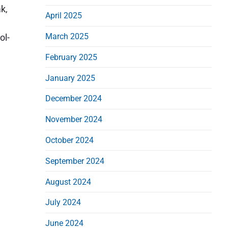
k,
April 2025
March 2025
ol-
February 2025
January 2025
December 2024
November 2024
October 2024
September 2024
August 2024
July 2024
June 2024