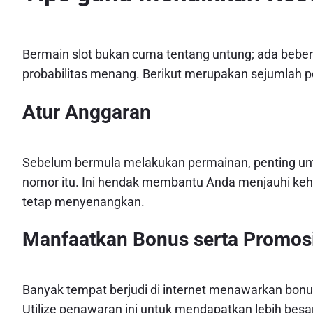
Bermain slot bukan cuma tentang untung; ada bebe
probabilitas menang. Berikut merupakan sejumlah 
Atur Anggaran
Sebelum bermula melakukan permainan, penting un
nomor itu. Ini hendak membantu Anda menjauhi keh
tetap menyenangkan.
Manfaatkan Bonus serta Promos
Banyak tempat berjudi di internet menawarkan bonu
Utilize penawaran ini untuk mendapatkan lebih besa