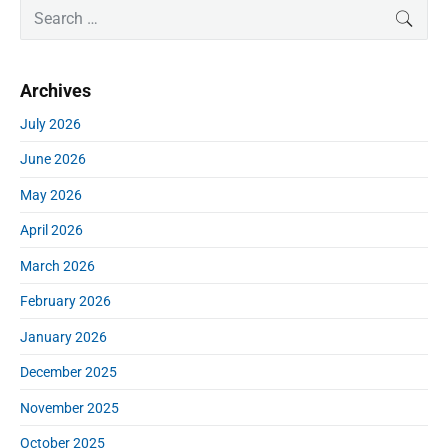
P
S
SEAR
r
e
i
a
m
r
Archives
a
c
r
h
July 2026
y
f
S
June 2026
o
i
r
d
May 2026
:
e
April 2026
b
a
March 2026
r
February 2026
January 2026
December 2025
November 2025
October 2025