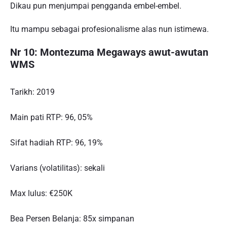
Dikau pun menjumpai pengganda embel-embel.
Itu mampu sebagai profesionalisme alas nun istimewa.
Nr 10: Montezuma Megaways awut-awutan
WMS
Tarikh: 2019
Main pati RTP: 96, 05%
Sifat hadiah RTP: 96, 19%
Varians (volatilitas): sekali
Max lulus: €250K
Bea Persen Belanja: 85x simpanan