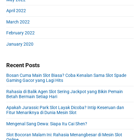
April 2022
March 2022
February 2022
January 2020
Recent Posts
Bosan Cuma Main Slot Biasa? Coba Kenalan Sama Slot Spade
Gaming Gacor yang Lagi Hits
Rahasia di Balik Agen Slot Sering Jackpot yang Bikin Pemain
Betah Bermain Setiap Hari
Apakah Jurassic Park Slot Layak Dicoba? Intip Keseruan dan
Fitur Menariknya di Dunia Mesin Slot
Mengenal Sang Dewa: Siapa Itu Cai Shen?
Slot Bocoran Malam Ini: Rahasia Menangbesar di Mesin Slot
Online