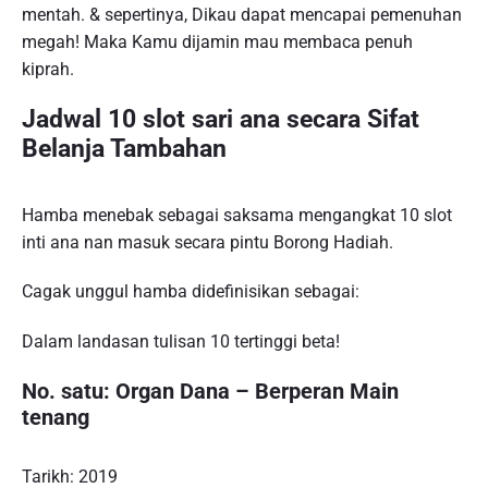
mentah. & sepertinya, Dikau dapat mencapai pemenuhan
megah! Maka Kamu dijamin mau membaca penuh
kiprah.
Jadwal 10 slot sari ana secara Sifat
Belanja Tambahan
Hamba menebak sebagai saksama mengangkat 10 slot
inti ana nan masuk secara pintu Borong Hadiah.
Cagak unggul hamba didefinisikan sebagai:
Dalam landasan tulisan 10 tertinggi beta!
No. satu: Organ Dana – Berperan Main
tenang
Tarikh: 2019