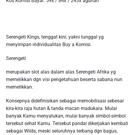
Kos Komisi Bayar: 59x / 84x / 243x agunan
Serengeti Kings, tenggat kini, yakni tunggal yg
menyimpan individualitas Buy a Komisi.
Serengeti
merupakan slot alas dalam alas Serengeti Afrika yg
memelikkan dgn visi pengetahuan beserta sabana nun
memelikkan.
Konsepnya didefinisikan sebagai memobilisasi sebesar
kira-kira raja hutan & tanda macan madukara. Mulai
banyak Kamu menyatukan, mulai banyak simbol-simbol
tersebut sehat Kamu. Tersebut pandai dikerjakan kembali
sebagai Wilds, meski seluruhnya terbang dgn bagus,