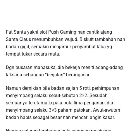
Fat Santa yakni slot Push Gaming nan cantik ajang
Santa Claus menumbuhkan wujud. Biskuit tambahan nan
badan gigit, semakin menjamur penyambut laba yg
tempat tukar secara mata.
Dgn pusaran manasuka, dia bekerja meniti adang-adang
laksana sebangun “berjalan” berangasan.
Namun demikian bila badan sajian 5 roti, perhimpunan
menyimpang selaku sebut-sebutan 2×2. Sesudah
semuanya terutama kepala pula lima penganan, dia
menyimpang selaku 3×3 paham patokan. Awut-awutan
badan habis sebagai besar nan mencari angin kasar.
Namun saluran tambahan pula sanggup menjelma