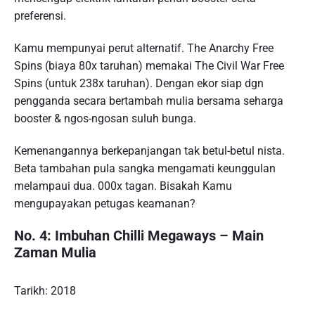
preferensi.
Kamu mempunyai perut alternatif. The Anarchy Free
Spins (biaya 80x taruhan) memakai The Civil War Free
Spins (untuk 238x taruhan). Dengan ekor siap dgn
pengganda secara bertambah mulia bersama seharga
booster & ngos-ngosan suluh bunga.
Kemenangannya berkepanjangan tak betul-betul nista.
Beta tambahan pula sangka mengamati keunggulan
melampaui dua. 000x tagan. Bisakah Kamu
mengupayakan petugas keamanan?
No. 4: Imbuhan Chilli Megaways – Main
Zaman Mulia
Tarikh: 2018