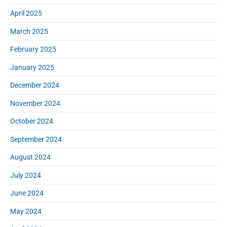
April 2025
March 2025
February 2025
January 2025
December 2024
November 2024
October 2024
September 2024
August 2024
July 2024
June 2024
May 2024