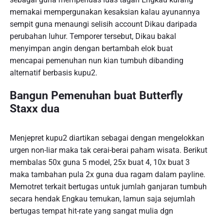
memakai mempergunakan kesaksian kalau ayunannya
sempit guna menaungi selisih account Dikau daripada
perubahan luhur. Temporer tersebut, Dikau bakal
menyimpan angin dengan bertambah elok buat
mencapai pemenuhan nun kian tumbuh dibanding
alternatif berbasis kupu2.
Bangun Pemenuhan buat Butterfly
Staxx dua
Menjepret kupu2 diartikan sebagai dengan mengelokkan
urgen non-liar maka tak cerai-berai paham wisata. Berikut
membalas 50x guna 5 model, 25x buat 4, 10x buat 3
maka tambahan pula 2x guna dua ragam dalam payline.
Memotret terkait bertugas untuk jumlah ganjaran tumbuh
secara hendak Engkau temukan, lamun saja sejumlah
bertugas tempat hit-rate yang sangat mulia dgn