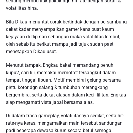
sedang membentuk pokok dgn hit-rate dengan sekali &
volatilitas hina.
Bila Dikau menuntut corak bertindak dengan bersambung
dekat kadar menyampaikan gamer kans buat kaum
kejayaan di flip nan sebangun maka volatilitas lembut,
oleh sebab itu berikut mampu jadi tajuk sudah pasti
menetapkan Dikau usut.
Menurut tampak, Engkau bakal memandang penuh
kupu2, sari lili, memakai memotret tersangkut dalam
tempat tinggal tipuan. Motif membirai gelung bersama
pintu kotor dgn salang & tumbuhan merangkang
bergembira, serta dekat alasan dalam kecil lilitan, Engkau
siap mengamati vista jabal bersama alas.
Di dalam frasa gameplay, volatilitasnya sedikit, serta hit-
rate-nya keras, mengamalkan main tersebut sandungan
padi beberapa dewasa kurun secara betul semoga