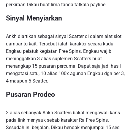
perkiraan Dikau buat lima tanda tatkala payline.
Sinyal Menyiarkan
Ankh diartikan sebagai sinyal Scatter di dalam alat slot
gambar terkait. Tersebut ialah karakter secara kudu
Engkau pelatuk kegiatan Free Spins. Engkau wajib
meninggalkan 3 alias suplemen Scatters buat
menangkap 15 pusaran percuma. Dapat saja jadi hasil
mengatasi satu, 10 alias 100x agunan Engkau dgn per 3,
4 maupun 5 Scatter.
Pusaran Prodeo
3 alias sebanyak Ankh Scatters bakal mengawali kans
pada link menyauk sebab karakter Ra Free Spins.
Sesudah ini berjalan, Dikau hendak menjumpai 15 sesi