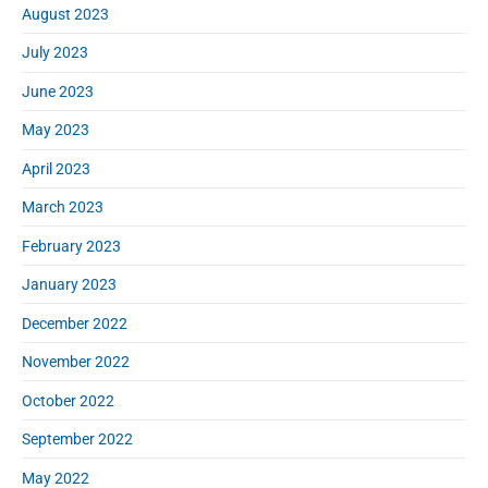
August 2023
July 2023
June 2023
May 2023
April 2023
March 2023
February 2023
January 2023
December 2022
November 2022
October 2022
September 2022
May 2022