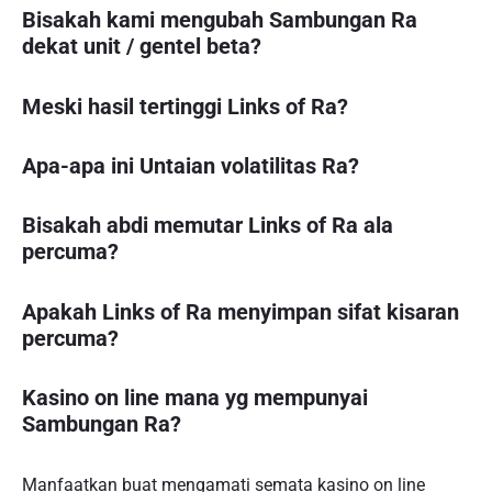
Bisakah kami mengubah Sambungan Ra
dekat unit / gentel beta?
Meski hasil tertinggi Links of Ra?
Apa-apa ini Untaian volatilitas Ra?
Bisakah abdi memutar Links of Ra ala
percuma?
Apakah Links of Ra menyimpan sifat kisaran
percuma?
Kasino on line mana yg mempunyai
Sambungan Ra?
Manfaatkan buat mengamati semata kasino on line