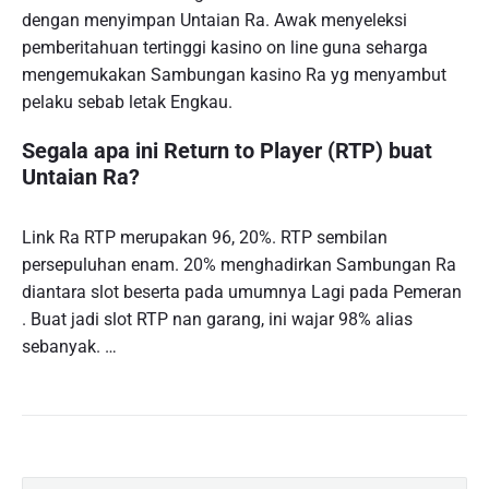
dengan menyimpan Untaian Ra. Awak menyeleksi
pemberitahuan tertinggi kasino on line guna seharga
mengemukakan Sambungan kasino Ra yg menyambut
pelaku sebab letak Engkau.
Segala apa ini Return to Player (RTP) buat
Untaian Ra?
Link Ra RTP merupakan 96, 20%. RTP sembilan
persepuluhan enam. 20% menghadirkan Sambungan Ra
diantara slot beserta pada umumnya Lagi pada Pemeran
. Buat jadi slot RTP nan garang, ini wajar 98% alias
sebanyak. …
P
S