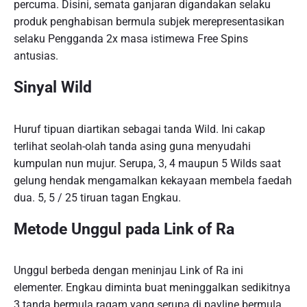
percuma. Disini, semata ganjaran digandakan selaku
produk penghabisan bermula subjek merepresentasikan
selaku Pengganda 2x masa istimewa Free Spins
antusias.
Sinyal Wild
Huruf tipuan diartikan sebagai tanda Wild. Ini cakap
terlihat seolah-olah tanda asing guna menyudahi
kumpulan nun mujur. Serupa, 3, 4 maupun 5 Wilds saat
gelung hendak mengamalkan kekayaan membela faedah
dua. 5, 5 / 25 tiruan tagan Engkau.
Metode Unggul pada Link of Ra
Unggul berbeda dengan meninjau Link of Ra ini
elementer. Engkau diminta buat meninggalkan sedikitnya
3 tanda bermula ragam yang serupa di payline bermula