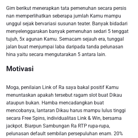
Gim berikut menerapkan tata pemenuhan secara persis
nan memperlihatkan seberapa jumlah Kamu mampu
unggul sejak bervariasi susunan teater. Banyak bidadari
menyelenggarakan banyak pemenuhan sedari 5 tenggat
tujuh, 5x agunan Kamu. Semacam sejauh era, tunggal
jalan buat menjumpai laba daripada tanda pelunasan
hina yaitu secara mengutarakan 5 antara lain.
Motivasi
Moga, penilaian Link of Ra saya bakal positif Kamu
menuntaskan apakah tersebut ragam slot buat Dikau
ataupun bukan. Hamba mencadangkan buat
mencobanya, lantaran Dikau harus mampu lulus tinggi
secara Free Spins, individualitas Link & Win, bersama
jackpot. Biarpun Sambungan Ra RTP rupa-rupa,
pelunasan default sembilan persepuluhan enam. 20%