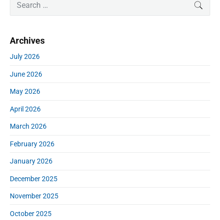
SEAR
r
e
i
a
m
r
Archives
a
c
r
h
July 2026
y
f
S
June 2026
o
i
r
d
May 2026
:
e
April 2026
b
a
March 2026
r
February 2026
January 2026
December 2025
November 2025
October 2025