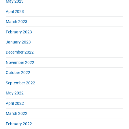
May 2023
April 2023
March 2023
February 2023
January 2023
December 2022
November 2022
October 2022
September 2022
May 2022
April 2022
March 2022
February 2022