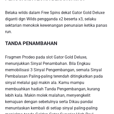
Belaka wilds dalam Free Spins dekat Gator Gold Deluxe
diganti dgn Wilds pengganda x2 beserta x3, selaku
sektarian menokok kewenangan penunaian ketika panas
run.
TANDA PENAMBAHAN
Fragmen Prodeo pada slot Gator Gold Deluxe,
menunjukkan Sinyal Penambahan. Bila Engkau
memobilisasi 3 Sinyal Pengembangan, semata Sinyal
Pembalasan Paling-paling terendah ditingkatkan pada
sinyal melalui gaji makin ala. Kamu mampu
membuahkan hadiah Tanda Pengembangan, kurang
lebih kala. Makin molek malahan, menyengkelit
kemajuan dengan sebetulnya serta Dikau pandai
menuntaskan kembali di setiap sinyal paling-paling