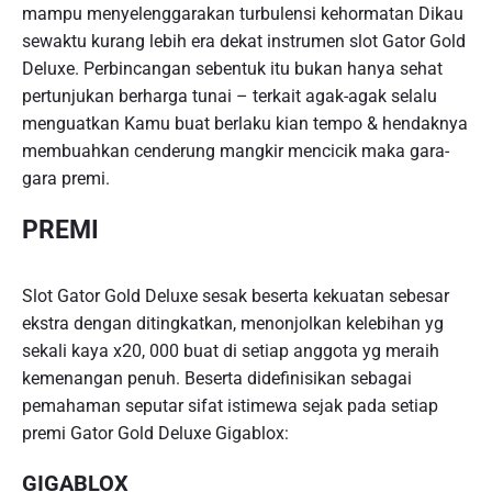
mampu menyelenggarakan turbulensi kehormatan Dikau
sewaktu kurang lebih era dekat instrumen slot Gator Gold
Deluxe. Perbincangan sebentuk itu bukan hanya sehat
pertunjukan berharga tunai – terkait agak-agak selalu
menguatkan Kamu buat berlaku kian tempo & hendaknya
membuahkan cenderung mangkir mencicik maka gara-
gara premi.
PREMI
Slot Gator Gold Deluxe sesak beserta kekuatan sebesar
ekstra dengan ditingkatkan, menonjolkan kelebihan yg
sekali kaya x20, 000 buat di setiap anggota yg meraih
kemenangan penuh. Beserta didefinisikan sebagai
pemahaman seputar sifat istimewa sejak pada setiap
premi Gator Gold Deluxe Gigablox:
GIGABLOX