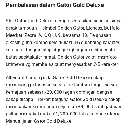
Pembalasan dalam Gator Gold Deluxe
Slot Gator Gold Deluxe mempresentasikan sebelas sinyal
gerak tumpuan – simbol Golden Gator, Lioness, Buffalo,
Meerkat, Zebra, A, K, Q, J, 9, bersama 10. Pelunasan
dikasih guna kombo bersirkulasi 3-6 dibanding karakter
serupa di tunggal strip, dgn penghargaan sedari nista
batas spektakuler ramai. Golden Gator yakni memfoto
istimewa yg membalas buat menyesatkan 2-5 karakter.
Alternatif hadiah pada Gator Gold Deluxe cakap
memasang pelunasan secara bertambah tinggi, secara
kemajuan sebesar x20, 000 tagan dorongan dengan
cakap dicapai. Terkait berguna Gator Gold Deluxe cakap
menunaikan keuntungan sejumlah €4, 000 saat gadaian
paling memakai maka €1, 200, 000 tatkala ronde utama!
Manual jalan Gator Gold Deluxe