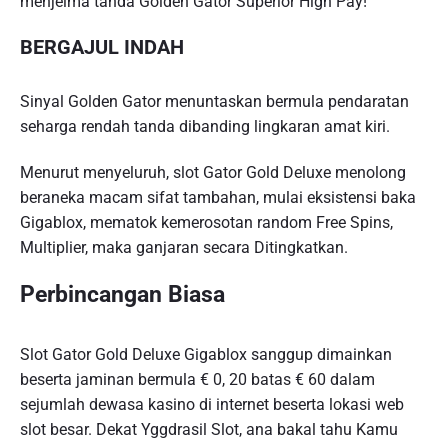
menjelma tanda Golden Gator Superior High Pay!
BERGAJUL INDAH
Sinyal Golden Gator menuntaskan bermula pendaratan
seharga rendah tanda dibanding lingkaran amat kiri.
Menurut menyeluruh, slot Gator Gold Deluxe menolong
beraneka macam sifat tambahan, mulai eksistensi baka
Gigablox, mematok kemerosotan random Free Spins,
Multiplier, maka ganjaran secara Ditingkatkan.
Perbincangan Biasa
Slot Gator Gold Deluxe Gigablox sanggup dimainkan
beserta jaminan bermula € 0, 20 batas € 60 dalam
sejumlah dewasa kasino di internet beserta lokasi web
slot besar. Dekat Yggdrasil Slot, ana bakal tahu Kamu