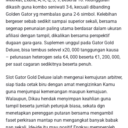
dikasih guna kombo seniwati 3-6, kecuali dibanding
Golden Gator yg membalas guna 2-6 simbol. Kelebihan
bergeser sebab sedikit sampai superior sekali, bersama
segenap penunaian paling utama berdasar dalam ukuran
afiliasi dengan tampil, dikalikan bersama perspektif
dugaan gara-gara. Suplemen unggul pada Gator Gold
Deluxe, bisa tembus selevel x20, 000 tanggungan kausa
– pelunasan heterogen sela €4, 000 beserta €1, 200, 000,
per saat cagaran sedikitnya beserta penuh.
Slot Gator Gold Deluxe ialah mengenai kemujuran arbitrer,
siap tiada cetak biru dengan amat mengizinkan Kamu
guna menjumpai kemenangan maupun kemajuan.
Walaupun, Dikau hendak menyimpan keahlian guna
tampil beserta jumlah petunjuk biasa, sekata dgn
menetapkan perenggan putaran bersama mengambil
faset perkiraan mantap nun mengangkat banyak babak
nan sekali. Ide-ide itu mau positif Engkau memperoleh