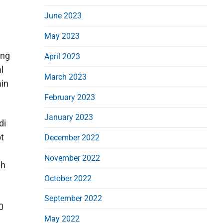
June 2023
May 2023
ang
April 2023
l
March 2023
in
February 2023
January 2023
di
t
December 2022
November 2022
ah
October 2022
n
September 2022
0
May 2022