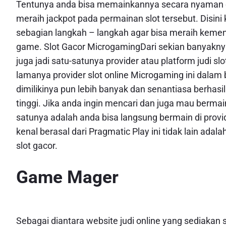
Tentunya anda bisa memainkannya secara nyaman d
meraih jackpot pada permainan slot tersebut. Disini
sebagian langkah – langkah agar bisa meraih kemen
game. Slot Gacor MicrogamingDari sekian banyaknya p
juga jadi satu-satunya provider atau platform judi slo
lamanya provider slot online Microgaming ini dalam
dimilikinya pun lebih banyak dan senantiasa berhasi
tinggi. Jika anda ingin mencari dan juga mau bermai
satunya adalah anda bisa langsung bermain di provide
kenal berasal dari Pragmatic Play ini tidak lain ad
slot gacor.
Game Mager
Sebagai diantara website judi online yang sediakan 