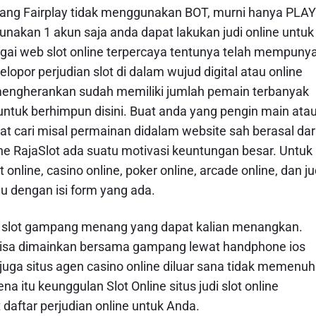
ang Fairplay tidak menggunakan BOT, murni hanya PLA
akan 1 akun saja anda dapat lakukan judi online untuk
gai web slot online terpercaya tentunya telah mempunya
opor perjudian slot di dalam wujud digital atau online
 mengherankan sudah memiliki jumlah pemain terbanyak
 untuk berhimpun disini. Buat anda yang pengin main ata
at cari misal permainan didalam website sah berasal dar
ine RajaSlot ada suatu motivasi keuntungan besar. Untuk
online, casino online, poker online, arcade online, dan ju
lu dengan isi form yang ada.
n slot gampang menang yang dapat kalian menangkan.
a bisa dimainkan bersama gampang lewat handphone ios
uga situs agen casino online diluar sana tidak memenuh
ena itu keunggulan Slot Online situs judi slot online
daftar perjudian online untuk Anda.