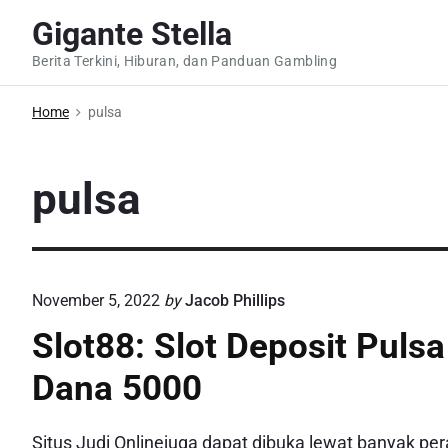
S
Gigante Stella
k
Berita Terkini, Hiburan, dan Panduan Gambling
i
p
Home
pulsa
t
o
c
pulsa
o
n
t
e
November 5, 2022
by
Jacob Phillips
n
Slot88: Slot Deposit Puls
t
Dana 5000
Situs Judi Onlinejuga dapat dibuka lewat banyak per