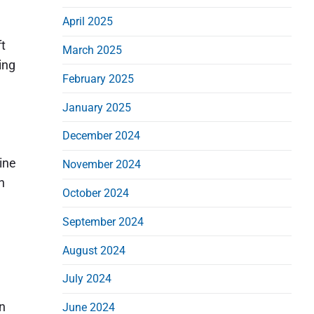
April 2025
t
March 2025
ing
February 2025
January 2025
December 2024
ine
November 2024
n
October 2024
September 2024
August 2024
July 2024
n
June 2024