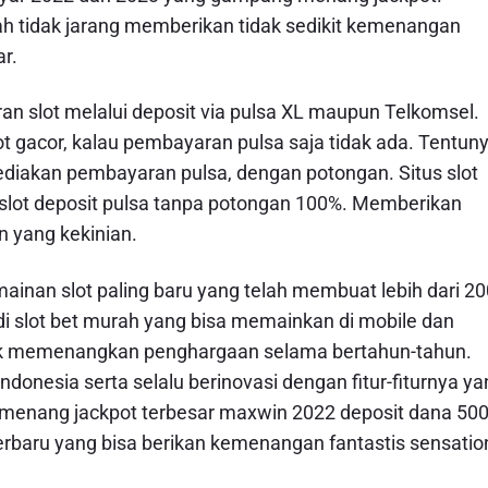
 tidak jarang memberikan tidak sedikit kemenangan
r.
n slot melalui deposit via pulsa XL maupun Telkomsel.
t gacor, kalau pembayaran pulsa saja tidak ada. Tentuny
ediakan pembayaran pulsa, dengan potongan. Situs slot
 slot deposit pulsa tanpa potongan 100%. Memberikan
gn yang kekinian.
nan slot paling baru yang telah membuat lebih dari 20
di slot bet murah yang bisa memainkan di mobile dan
anyak memenangkan penghargaan selama bertahun-tahun.
onesia serta selalu berinovasi dengan fitur-fiturnya ya
ng menang jackpot terbesar maxwin 2022 deposit dana 50
erbaru yang bisa berikan kemenangan fantastis sensatio