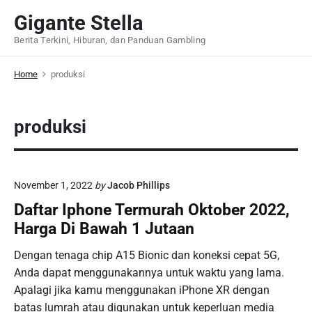
S
Gigante Stella
k
Berita Terkini, Hiburan, dan Panduan Gambling
i
p
Home
produksi
t
o
c
produksi
o
n
t
e
November 1, 2022
by
Jacob Phillips
n
Daftar Iphone Termurah Oktober 2022,
t
Harga Di Bawah 1 Jutaan
Dengan tenaga chip A15 Bionic dan koneksi cepat 5G,
Anda dapat menggunakannya untuk waktu yang lama.
Apalagi jika kamu menggunakan iPhone XR dengan
batas lumrah atau digunakan untuk keperluan media