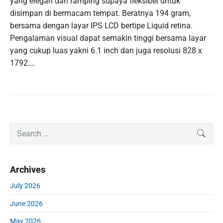
yang elegan dan ramping supaya fleksibel untuk
disimpan di bermacam tempat. Beratnya 194 gram,
bersama dengan layar IPS LCD bertipe Liquid retina.
Pengalaman visual dapat semakin tinggi bersama layar
yang cukup luas yakni 6.1 inch dan juga resolusi 828 x
1792.…
P
S
SEAR
r
e
i
a
m
r
Archives
a
c
r
h
July 2026
y
f
S
June 2026
o
i
r
d
May 2026