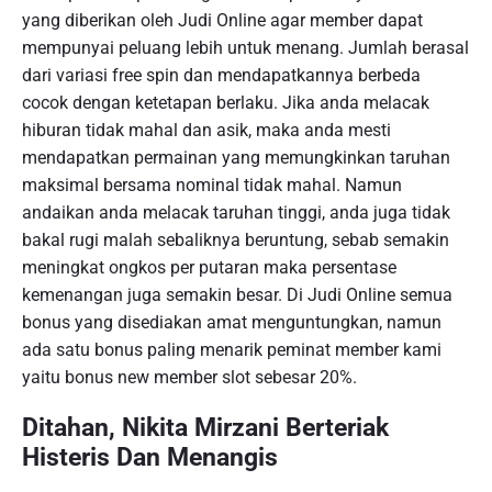
yang diberikan oleh Judi Online agar member dapat
mempunyai peluang lebih untuk menang. Jumlah berasal
dari variasi free spin dan mendapatkannya berbeda
cocok dengan ketetapan berlaku. Jika anda melacak
hiburan tidak mahal dan asik, maka anda mesti
mendapatkan permainan yang memungkinkan taruhan
maksimal bersama nominal tidak mahal. Namun
andaikan anda melacak taruhan tinggi, anda juga tidak
bakal rugi malah sebaliknya beruntung, sebab semakin
meningkat ongkos per putaran maka persentase
kemenangan juga semakin besar. Di Judi Online semua
bonus yang disediakan amat menguntungkan, namun
ada satu bonus paling menarik peminat member kami
yaitu bonus new member slot sebesar 20%.
Ditahan, Nikita Mirzani Berteriak
Histeris Dan Menangis