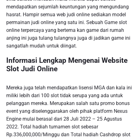
mendapatkan sejumlah keuntungan yang mengundang
hasrat. Hampir semua web judi online sediakan model
permainan judi online yang satu ini. Sebuah Game slot
online terpercaya yang bertema kan game dari rumah
anjing ini juga tulang tulangnya juga di jadikan game ini
sangatlah mudah untuk diingat.
Informasi Lengkap Mengenai Website
Slot Judi Online
Mereka juga telah mendapatkan lisensi MGA dan kala ini
miliki lebih dari 100 slot tidak serupa yang ada untuk
pelanggan mereka. Merupakan salah satu promo bonus
event yang diselenggarakan oleh pihak platform Nexus
Engine mulai berasal dari 28 Juli 2022 – 25 Agustus
2022. Total hadiah turnamen slot sebesar
Rp.336,000,000/Minggu dan Total hadiah Cashdrop slot