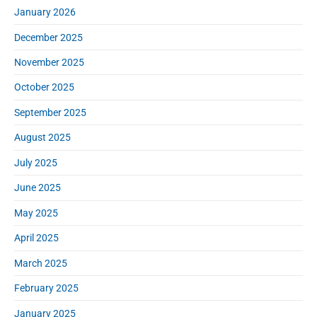
January 2026
December 2025
November 2025
October 2025
September 2025
August 2025
July 2025
June 2025
May 2025
April 2025
March 2025
February 2025
January 2025