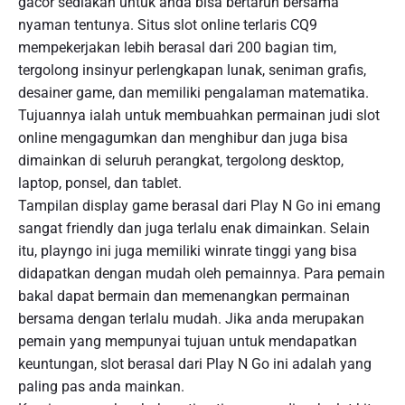
gacor sediakan untuk anda bisa bertaruh bersama
nyaman tentunya. Situs slot online terlaris CQ9
mempekerjakan lebih berasal dari 200 bagian tim,
tergolong insinyur perlengkapan lunak, seniman grafis,
desainer game, dan memiliki pengalaman matematika.
Tujuannya ialah untuk membuahkan permainan judi slot
online mengagumkan dan menghibur dan juga bisa
dimainkan di seluruh perangkat, tergolong desktop,
laptop, ponsel, dan tablet.
Tampilan display game berasal dari Play N Go ini emang
sangat friendly dan juga terlalu enak dimainkan. Selain
itu, playngo ini juga memiliki winrate tinggi yang bisa
didapatkan dengan mudah oleh pemainnya. Para pemain
bakal dapat bermain dan memenangkan permainan
bersama dengan terlalu mudah. Jika anda merupakan
pemain yang mempunyai tujuan untuk mendapatkan
keuntungan, slot berasal dari Play N Go ini adalah yang
paling pas anda mainkan.