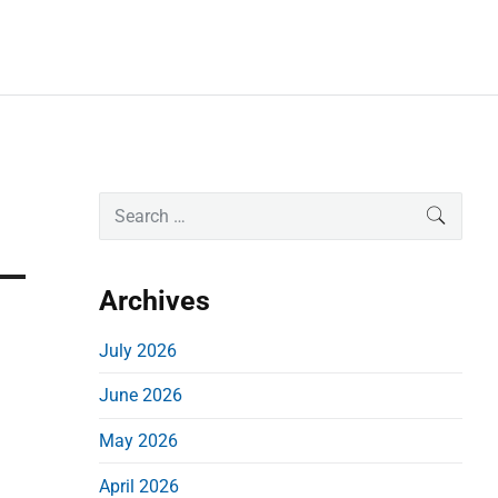
P
S
SEARC
e
r
a
i
r
Archives
m
c
a
h
July 2026
r
f
June 2026
o
y
r
S
May 2026
:
i
April 2026