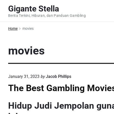
S
Gigante Stella
k
Berita Terkini, Hiburan, dan Panduan Gambling
i
p
Home
movies
t
o
c
movies
o
n
t
e
January 31, 2023
by
Jacob Phillips
n
The Best Gambling Movie
t
Hidup Judi Jempolan gun