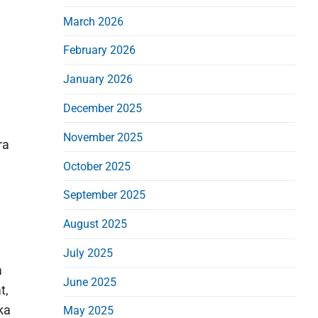
d
March 2026
e
b
February 2026
a
January 2026
r
December 2025
November 2025
ra
October 2025
September 2025
August 2025
July 2025
a
June 2025
t,
ka
May 2025