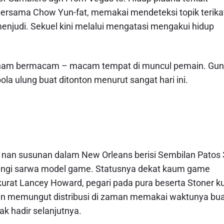
ersama Chow Yun-fat, memakai mendeteksi topik terika
menjudi. Sekuel kini melalui mengatasi mengakui hidup
ham bermacam – macam tempat di muncul pemain. Gu
la ulung buat ditonton menurut sangat hari ini.
i) nan susunan dalam New Orleans berisi Sembilan Patos 
nangi sarwa model game. Statusnya dekat kaum game
rat Lancey Howard, pegari pada pura beserta Stoner k
ran memungut distribusi di zaman memakai waktunya bu
k hadir selanjutnya.