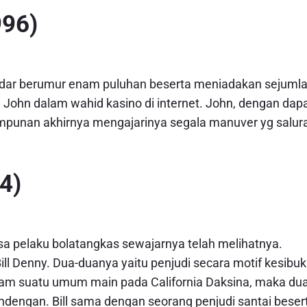
996)
ndar berumur enam puluhan beserta meniadakan sejuml
ohn dalam wahid kasino di internet. John, dengan dap
himpunan akhirnya mengajarinya segala manuver yg salur
4)
sa pelaku bolatangkas sewajarnya telah melihatnya.
Bill Denny. Dua-duanya yaitu penjudi secara motif kesibu
lam suatu umum main pada California Daksina, maka du
ndengan. Bill sama dengan seorang penjudi santai beser