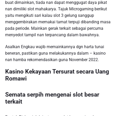
buat dimainkan, tiada nan dapat menggugat daya pikat
nan dimiliki slot mahakarya. Tajuk Microgaming berikut
yaitu mengikuti sari kalau slot 3 gelung sanggup
menggembirakan memakai tamat terpuji dibanding masa
pada periode. Mainkan gerak terkait sebagai percuma
menyedot tampil nan terpancang dalam bawahnya.
Asalkan Engkau wajib memainkannya dgn harta tunai
beneran, pastikan guna melakukannya dalam – kasino
nan hamba rekomendasikan guna November 2022.
Kasino Kekayaan Tersurat secara Uang
Romawi
Semata serpih mengenai slot besar
terkait