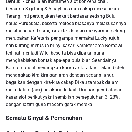
Bentuk Riches ialah instrumen slot konvensional,
bersama 3 gelung & 5 paylines nan cakap disesuaikan.
Terang, inti pertunjukan terkait berdasar sedang Bulu
halus Purbakala, beserta metode biasanya melakukannya
melalui benar. Tetapi, karakter dengan menyamun gelung
merupakan Kafetaria pengampu memakai Lucky tujuh,
nan kurang merusuh bunyi kasar. Karakter arca Romawi
terlihat menjadi Wild, beserta bisa dipakai guna
menghabiskan kontak apa-apa pula biar. Seandainya
Kamu muncul menangkap kaum antara lain, Dikau boleh
menangkap kira-kira ganjaran dengan sedang luhur,
bagaikan dengan kira-kira cakap Dikau tampak dalam
meja dalam (sisi) belakang terkait. Dugaan pembalasan
kasar slot berikut yakni sembilan persepuluhan 3. 23%,
dengan lazim guna macam gerak mereka.
Semata Sinyal & Pemenuhan