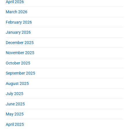
April 2026
b
a
March 2026
r
February 2026
January 2026
December 2025
November 2025
October 2025
September 2025
August 2025
July 2025
June 2025
May 2025
April 2025