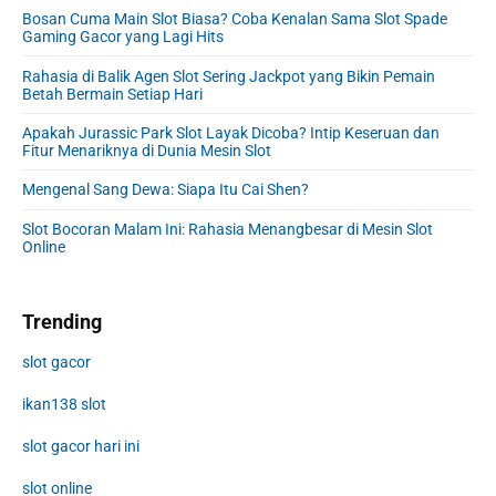
Bosan Cuma Main Slot Biasa? Coba Kenalan Sama Slot Spade
Gaming Gacor yang Lagi Hits
Rahasia di Balik Agen Slot Sering Jackpot yang Bikin Pemain
Betah Bermain Setiap Hari
Apakah Jurassic Park Slot Layak Dicoba? Intip Keseruan dan
Fitur Menariknya di Dunia Mesin Slot
Mengenal Sang Dewa: Siapa Itu Cai Shen?
Slot Bocoran Malam Ini: Rahasia Menangbesar di Mesin Slot
Online
Trending
slot gacor
ikan138 slot
slot gacor hari ini
slot online