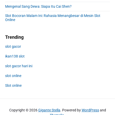
Mengenal Sang Dewa: Siapa Itu Cai Shen?
Slot Bocoran Malam Ini: Rahasia Menangbesar di Mesin Slot
Online
Trending
slot gacor
ikan138 slot
slot gacor hari ini
slot online
Slot online
Copyright © 2026
Gigante Stella
. Powered by
WordPress
and