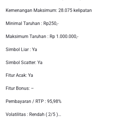
Kemenangan Maksimum: 28.075 kelipatan
Minimal Taruhan : Rp250,-
Maksimum Taruhan : Rp 1.000.000,-
Simbol Liar : Ya
Simbol Scatter: Ya
Fitur Acak: Ya
Fitur Bonus: –
Pembayaran / RTP : 95,98%
Volatilitas : Rendah ( 2/5 )…