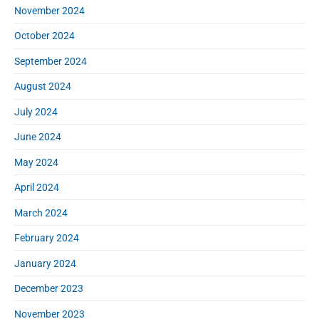
November 2024
October 2024
September 2024
August 2024
July 2024
June 2024
May 2024
April 2024
March 2024
February 2024
January 2024
December 2023
November 2023