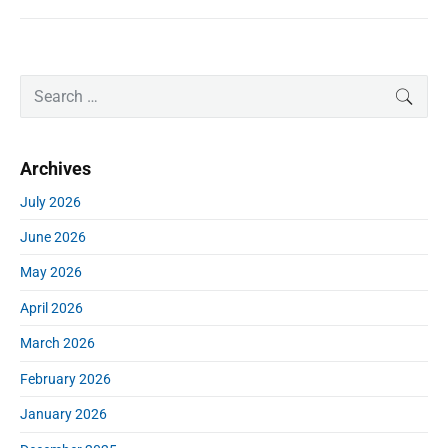
P
S
SEAR
r
e
i
a
m
r
Archives
a
c
r
h
July 2026
y
f
S
June 2026
o
i
r
d
May 2026
:
e
April 2026
b
a
March 2026
r
February 2026
January 2026