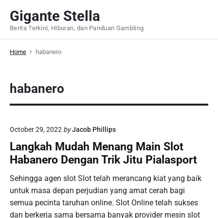
S
Gigante Stella
k
Berita Terkini, Hiburan, dan Panduan Gambling
i
p
Home
habanero
t
o
c
habanero
o
n
t
e
October 29, 2022
by
Jacob Phillips
n
Langkah Mudah Menang Main Slot
t
Habanero Dengan Trik Jitu Pialasport
Sehingga agen slot Slot telah merancang kiat yang baik
untuk masa depan perjudian yang amat cerah bagi
semua pecinta taruhan online. Slot Online telah sukses
dan berkerja sama bersama banyak provider mesin slot