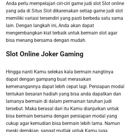
Anda perlu mempelajari ciri-ciri game judi slot Slot online
yang ada di Situs Slot dikarenakan setiap game judi slot
memiliki variasi tersendiri yang pasti berbeda satu sama
lain. Dengan langkah ini, Anda akan dapat
mengembangkan kiat terbaik untuk bermain slot agar
bisa menang bersama dengan mudah.
Slot Online Joker Gaming
Hingga nanti Kamu selekas kala bermain nangtinya
dapat dengan gampang buat merasakan
kemenangannya dapat lebih cepat lagi. Persiapan modal
tentukan besaran hadiah yang bisa anda dapatkan dan
lamanya bermain di dalam permainan taruhan judi
tersebut. Maka berasal dari itu Kamu dianjurkan untuk
bisa bermain bersama dengan persiapan modal yang
cukup agar kemudian bisa bermain lebih lama. Namun
meski demikian, sangat mutlak untuk Kamu juga