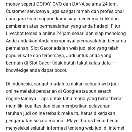
money seperti GOPAY, OVO dan DANA selama 24 jam.
Customer servicenya juga sangat ramah dan profesional
gara-gara team support kami siap menerima kritik dan
pemberian atas permasalahan yang anda hadapi. Fitur
Livechat tersedia online 24 jam sehari dan siap menolong
Anda andaikan Anda mempunyai permasalahan bersama
permainan. Slot Gacor adalah web judi slot yang telah
populer safe dan terpercaya, Jadi untuk anda yang
bermain di Slot Gacor tidak butuh takut kalau data –
knowledge anda dapat bocor.
Di Indonesia, sangat mudah temukan sebuah web judi
online melalui pencarian di Google ataupun search
engine lainnya. Tapi, untuk tahu mana yang benar-benar
memiliki kualitas dan bisa memberikan pelayanan
taruhan judi online terbaik maka itu harus dikerjakan
pengamatan secara manual. Player harus benar-benar
menyeleksi seluruh informasi tentang web judi di internet.