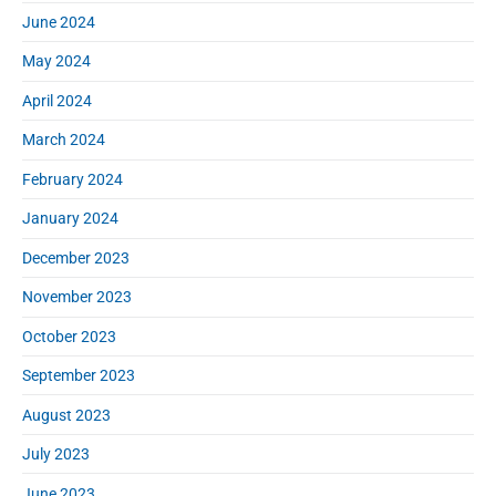
June 2024
May 2024
April 2024
March 2024
February 2024
January 2024
December 2023
November 2023
October 2023
September 2023
August 2023
July 2023
June 2023