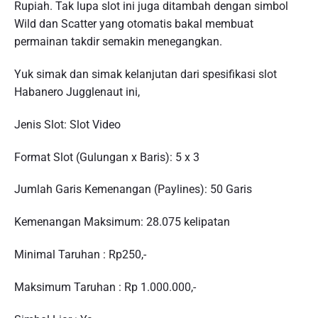
Rupiah. Tak lupa slot ini juga ditambah dengan simbol
Wild dan Scatter yang otomatis bakal membuat
permainan takdir semakin menegangkan.
Yuk simak dan simak kelanjutan dari spesifikasi slot
Habanero Jugglenaut ini,
Jenis Slot: Slot Video
Format Slot (Gulungan x Baris): 5 x 3
Jumlah Garis Kemenangan (Paylines): 50 Garis
Kemenangan Maksimum: 28.075 kelipatan
Minimal Taruhan : Rp250,-
Maksimum Taruhan : Rp 1.000.000,-