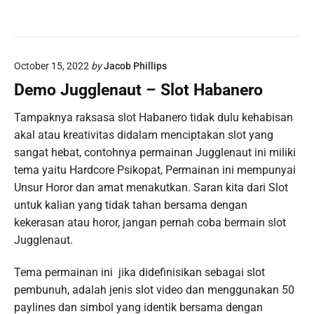
October 15, 2022
by
Jacob Phillips
Demo Jugglenaut – Slot Habanero
Tampaknya raksasa slot Habanero tidak dulu kehabisan
akal atau kreativitas didalam menciptakan slot yang
sangat hebat, contohnya permainan Jugglenaut ini miliki
tema yaitu Hardcore Psikopat, Permainan ini mempunyai
Unsur Horor dan amat menakutkan. Saran kita dari Slot
untuk kalian yang tidak tahan bersama dengan
kekerasan atau horor, jangan pernah coba bermain slot
Jugglenaut.
Tema permainan ini jika didefinisikan sebagai slot
pembunuh, adalah jenis slot video dan menggunakan 50
paylines dan simbol yang identik bersama dengan