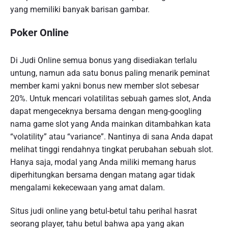
yang memiliki banyak barisan gambar.
Poker Online
Di Judi Online semua bonus yang disediakan terlalu
untung, namun ada satu bonus paling menarik peminat
member kami yakni bonus new member slot sebesar
20%. Untuk mencari volatilitas sebuah games slot, Anda
dapat mengeceknya bersama dengan meng-googling
nama game slot yang Anda mainkan ditambahkan kata
“volatility” atau “variance”. Nantinya di sana Anda dapat
melihat tinggi rendahnya tingkat perubahan sebuah slot.
Hanya saja, modal yang Anda miliki memang harus
diperhitungkan bersama dengan matang agar tidak
mengalami kekecewaan yang amat dalam.
Situs judi online yang betul-betul tahu perihal hasrat
seorang player, tahu betul bahwa apa yang akan