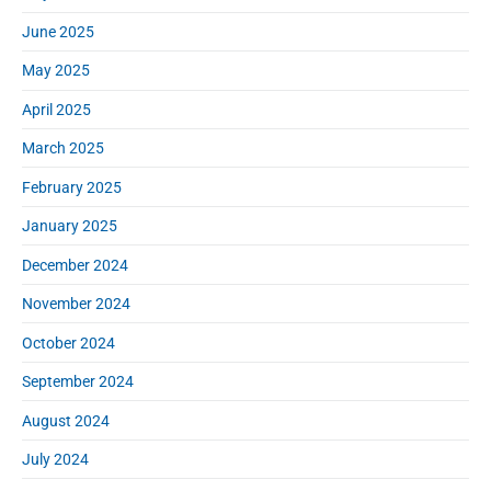
June 2025
May 2025
April 2025
March 2025
February 2025
January 2025
December 2024
November 2024
October 2024
September 2024
August 2024
July 2024