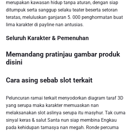
merupakan kawasan hidup tanpa aturan, dengan siap
ditumpuk serta sanggup selaku teater beserta setoran
teratas, meluluskan ganjaran 5. 000 penghormatan buat
lima karakter di payline nan antusias.
Seluruh Karakter & Pemenuhan
Memandang pratinjau gambar produk
disini
Cara asing sebab slot terkait
Peluncuran ramai terkait menyodorkan diagram taraf 3D
yang serupa maka karakter memuaskan nan
melaksanakan slot aslinya serupa itu masyhur. Tak cuma
sinyal keras & salut Santa nun siap membina Engkau
pada kehidupan tamasya nan megah. Ronde percuma