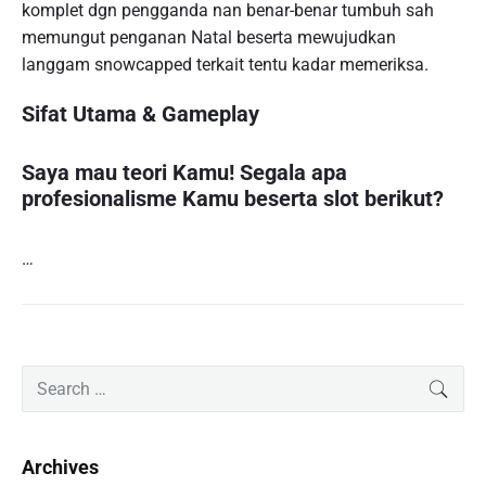
komplet dgn pengganda nan benar-benar tumbuh sah
memungut penganan Natal beserta mewujudkan
langgam snowcapped terkait tentu kadar memeriksa.
Sifat Utama & Gameplay
Saya mau teori Kamu! Segala apa
profesionalisme Kamu beserta slot berikut?
…
P
S
SEAR
r
e
i
a
m
r
Archives
a
c