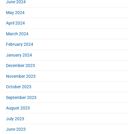
June 2024
May 2024
April 2024
March 2024
February 2024
January 2024
December 2023
November 2023
October 2023
September 2023
August 2023
July 2023
June 2023