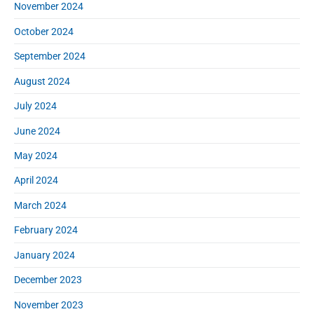
November 2024
October 2024
September 2024
August 2024
July 2024
June 2024
May 2024
April 2024
March 2024
February 2024
January 2024
December 2023
November 2023