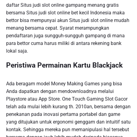
daftar Situs judi slot online gampang menang gratis
bersama Situs judi slot online bet kecil Indonesia maka
bettor bisa mempunyai akun Situs judi slot online mudah
menang bersama cepat. Syarat merampungkan
pendaftaran juga sungguh-sungguh gampang di mana
para bettor cuma harus miliki di antara rekening bank
lokal saja.
Peristiwa Permainan Kartu Blackjack
Ada beragam model Money Making Games yang bisa
Anda dapatkan dengan mendownloadnya melalui
Playstore atau App Store. One Touch Gaming Slot Gacor
telah ada mulai lebih kurang th. 2010an, bersama dengan
penekanan pada inovasi pertama portabel dan game
yang ditujukan untuk ergonomi genggam dan intuitif satu
kontak. Sehingga mereka pun memanipulasi hal tersebut