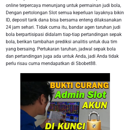
online terpercaya menunjang untuk permainan judi bola,
Dengan pertolongan Slot semua keperluan layaknya bikin
ID, deposit tarik dana bisa bersama enteng dilaksanakan
24 jam sehari. Tidak cuma itu, bandar agen taruhan judi
bola berpartisipasi didalam tiap-tiap pertandingan sepak
bola, berikan tambahan prediksi analitis untuk dua tim
yang bersaing. Pertukaran taruhan, jadwal sepak bola
dan pertandingan juga ada untuk Anda, jadi Anda tidak
perlu risau cuma mendapatkan di Sbobet88.