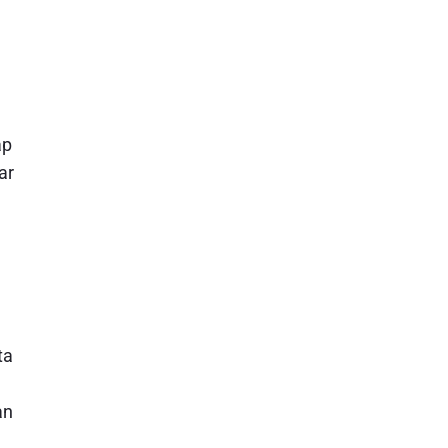
ap
ar
ta
an