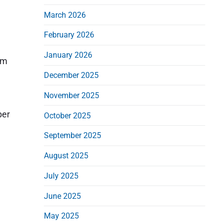
d
March 2026
e
b
February 2026
a
January 2026
am
r
December 2025
November 2025
ber
October 2025
September 2025
August 2025
July 2025
June 2025
May 2025