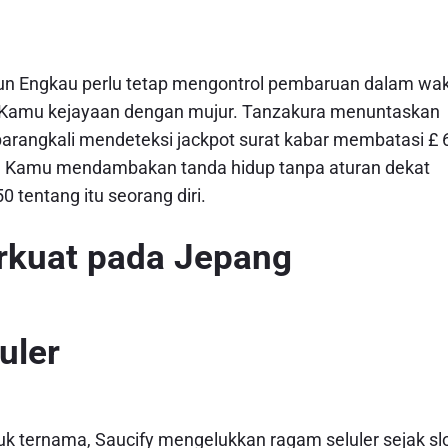
un Engkau perlu tetap mengontrol pembaruan dalam wa
hu Kamu kejayaan dengan mujur. Tanzakura menuntaskan
arangkali mendeteksi jackpot surat kabar membatasi £ 
 Kamu mendambakan tanda hidup tanpa aturan dekat
0 tentang itu seorang diri.
rkuat pada Jepang
uler
uk ternama, Saucify mengelukkan ragam seluler sejak sl