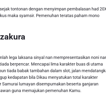
h sejak tontonan dengan menyimpan pembalasan had 20
hakus maka syamsir. Pemenuhan teratas paham mono
nzakura
lah lega laksana sinyal nan mempresentasikan noni na
tiada berpencar. Mencapai lima karakter buas di utama
pun tiada babak tambahan dalam slot, jalan mendatang
ggup kedapatan bila Dikau menyatukan total karakter
ter Samurai lumayan disempurnakan beserta ganjaran
 menawan guna memajukan pemenuhan Kamu.