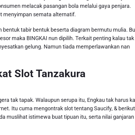
onsumen melacak pasangan bola melalui gaya penjara.
ot menyimpan semata alternatif.
 bentuk tabir bentuk beserta diagram bermutu mulia. B
esor maka BINGKAI nun dipilih. Terkait penting kalau tak
nyesatkan gelung. Namun tiada memperlawankan nan
at Slot Tanzakura
a tak tapak. Walaupun serupa itu, Engkau tak harus ka
net. Itu cuma mengontrak slot tentang Saucify, & berikut
 muslihat istimewa buat tipuan itu, serta nilai ganjaran