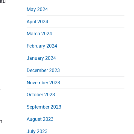
itu
May 2024
April 2024
March 2024
February 2024
January 2024
December 2023
November 2023
.
October 2023
September 2023
August 2023
n
July 2023