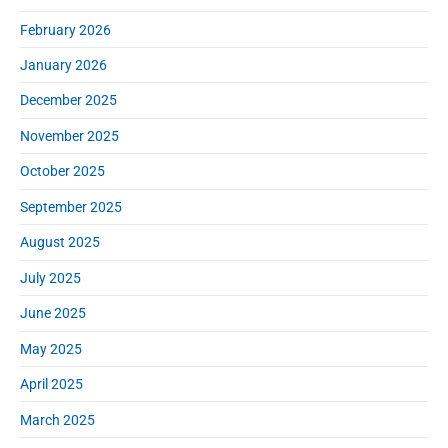
r
February 2026
January 2026
December 2025
November 2025
October 2025
September 2025
August 2025
July 2025
June 2025
May 2025
April 2025
March 2025