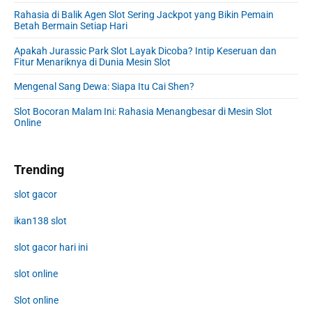
Rahasia di Balik Agen Slot Sering Jackpot yang Bikin Pemain
Betah Bermain Setiap Hari
Apakah Jurassic Park Slot Layak Dicoba? Intip Keseruan dan
Fitur Menariknya di Dunia Mesin Slot
Mengenal Sang Dewa: Siapa Itu Cai Shen?
Slot Bocoran Malam Ini: Rahasia Menangbesar di Mesin Slot
Online
Trending
slot gacor
ikan138 slot
slot gacor hari ini
slot online
Slot online