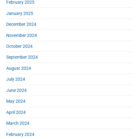
February 2025
January 2025
December 2024
November 2024
October 2024
September 2024
August 2024
July 2024
June 2024
May 2024
April 2024
March 2024
February 2024