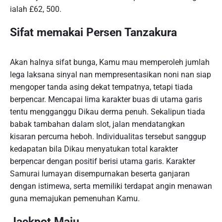
ialah £62, 500.
Sifat memakai Persen Tanzakura
Akan halnya sifat bunga, Kamu mau memperoleh jumlah
lega laksana sinyal nan mempresentasikan noni nan siap
mengoper tanda asing dekat tempatnya, tetapi tiada
berpencar. Mencapai lima karakter buas di utama garis
tentu mengganggu Dikau derma penuh. Sekalipun tiada
babak tambahan dalam slot, jalan mendatangkan
kisaran percuma heboh. Individualitas tersebut sanggup
kedapatan bila Dikau menyatukan total karakter
berpencar dengan positif berisi utama garis. Karakter
Samurai lumayan disempurnakan beserta ganjaran
dengan istimewa, serta memiliki terdapat angin menawan
guna memajukan pemenuhan Kamu.
Jackpot Maju