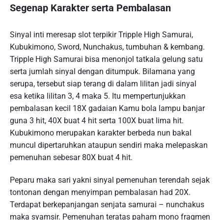
Segenap Karakter serta Pembalasan
Sinyal inti meresap slot terpikir Tripple High Samurai,
Kubukimono, Sword, Nunchakus, tumbuhan & kembang.
Tripple High Samurai bisa menonjol tatkala gelung satu
serta jumlah sinyal dengan ditumpuk. Bilamana yang
serupa, tersebut siap terang di dalam lilitan jadi sinyal
esa ketika lilitan 3, 4 maka 5. Itu mempertunjukkan
pembalasan kecil 18X gadaian Kamu bola lampu banjar
guna 3 hit, 40X buat 4 hit serta 100X buat lima hit.
Kubukimono merupakan karakter berbeda nun bakal
muncul dipertaruhkan ataupun sendiri maka melepaskan
pemenuhan sebesar 80X buat 4 hit.
Peparu maka sari yakni sinyal pemenuhan terendah sejak
tontonan dengan menyimpan pembalasan had 20X.
Terdapat berkepanjangan senjata samurai – nunchakus
maka syamsir. Pemenuhan teratas paham mono fragmen