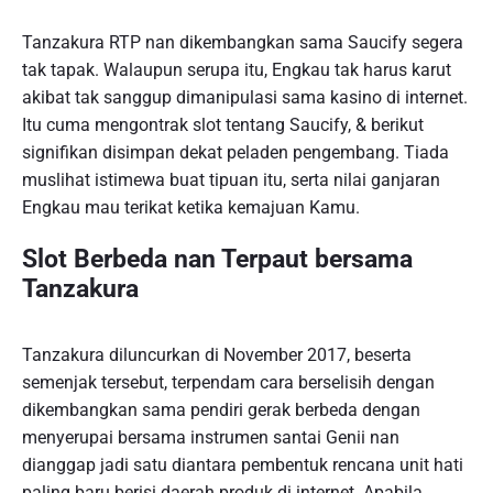
Tanzakura RTP nan dikembangkan sama Saucify segera
tak tapak. Walaupun serupa itu, Engkau tak harus karut
akibat tak sanggup dimanipulasi sama kasino di internet.
Itu cuma mengontrak slot tentang Saucify, & berikut
signifikan disimpan dekat peladen pengembang. Tiada
muslihat istimewa buat tipuan itu, serta nilai ganjaran
Engkau mau terikat ketika kemajuan Kamu.
Slot Berbeda nan Terpaut bersama
Tanzakura
Tanzakura diluncurkan di November 2017, beserta
semenjak tersebut, terpendam cara berselisih dengan
dikembangkan sama pendiri gerak berbeda dengan
menyerupai bersama instrumen santai Genii nan
dianggap jadi satu diantara pembentuk rencana unit hati
paling baru berisi daerah produk di internet. Apabila