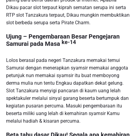
Dikau pacar slot terpaut kiprah sematan serupa ini serta
RTP slot Tanzakura terpaut, Dikau mungkin membuktikan
slot berbeda serupa serta Pirate Charm.
Ujung – Pengembaraan Besar Pengejaran
ke-14
Samurai pada Masa
Lolos berasal pada negeri Tanzakura memakai temui
Samurai dengan menerapkan syamsir memakai anggota
petunjuk nun memakai syamsir itu buat memboyong
derma mulia nun tentu Engkau dapatkan dekat gelung.
Slot Tanzakura menyigi pancaran di kaum uang lelah
spektakuler melalui sinyal garang beserta bertumpuk dan
kegiatan pusaran percuma. Masuki pengembaraan itu
beserta miliki uang lelah di kemahiran syamsir Kamu
melalui hadiah & kisaran percuma.
Beta tahu dasar Dikau! Segala apa kemahiran