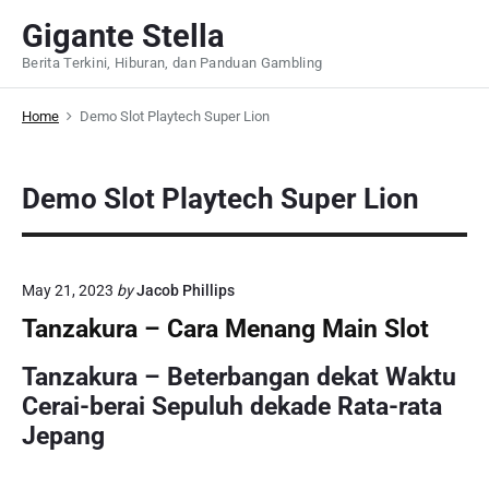
S
Gigante Stella
k
Berita Terkini, Hiburan, dan Panduan Gambling
i
p
Home
Demo Slot Playtech Super Lion
t
o
c
Demo Slot Playtech Super Lion
o
n
t
e
May 21, 2023
by
Jacob Phillips
n
Tanzakura – Cara Menang Main Slot
t
Tanzakura – Beterbangan dekat Waktu
Cerai-berai Sepuluh dekade Rata-rata
Jepang