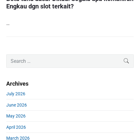
Engkau dgn slot terkait?
…
P
S
SEAR
r
e
i
a
m
r
Archives
a
c
r
h
July 2026
y
f
S
June 2026
o
i
r
d
May 2026
:
e
April 2026
b
a
March 2026