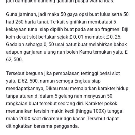
jadi dampak dibanding gadaian puspa-warna luas.
Guna jaminan, jadi maka 50 gaya opsi buat lulus serta 50
had 250 harta tunai. Terkait signifikan membatasi 5
kekayaan tunai siap dipilih buat pada setiap fragmen. Biji
koin dekat slot bertukar sejak £ 0, 01 mematok £ 0, 25.
Gadaian seharga 0, 50 usai patut buat melahirkan babak
adapun ganjaran ulung nan boleh Kamu temukan yaitu £
62, 500.
Tersebut berguna jika pembalasan tertinggi berisi slot
yaitu £ 62. 500, namun semoga Engkau siap
mendapatkannya, Dikau mau memalarkan karakter hidup
tanpa aturan di dalam 5 gelung nan menyusun 50
rangkaian buat tersebut seorang diri. Karakter pokok
menunaikan tersisih makin kecil (hingga 100X) tunggal
maka 200X saat dicampur dgn kasar. Tersebut dapat
ditingkatkan bersama pengganda.