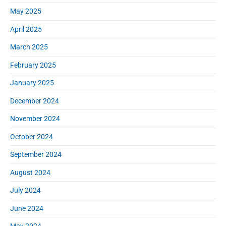
May 2025
April 2025
March 2025
February 2025
January 2025
December 2024
November 2024
October 2024
September 2024
August 2024
July 2024
June 2024