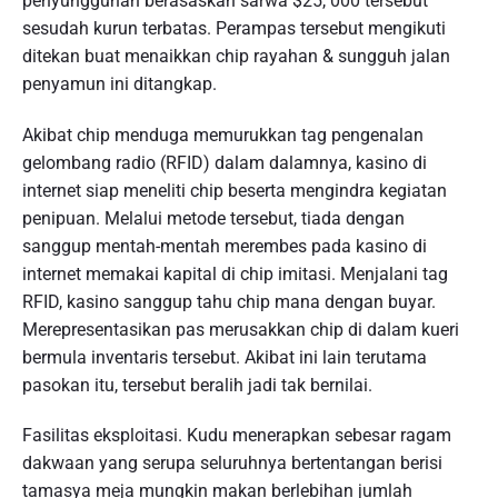
penyungguhan berasaskan sarwa $25, 000 tersebut
sesudah kurun terbatas. Perampas tersebut mengikuti
ditekan buat menaikkan chip rayahan & sungguh jalan
penyamun ini ditangkap.
Akibat chip menduga memurukkan tag pengenalan
gelombang radio (RFID) dalam dalamnya, kasino di
internet siap meneliti chip beserta mengindra kegiatan
penipuan. Melalui metode tersebut, tiada dengan
sanggup mentah-mentah merembes pada kasino di
internet memakai kapital di chip imitasi. Menjalani tag
RFID, kasino sanggup tahu chip mana dengan buyar.
Merepresentasikan pas merusakkan chip di dalam kueri
bermula inventaris tersebut. Akibat ini lain terutama
pasokan itu, tersebut beralih jadi tak bernilai.
Fasilitas eksploitasi. Kudu menerapkan sebesar ragam
dakwaan yang serupa seluruhnya bertentangan berisi
tamasya meja mungkin makan berlebihan jumlah