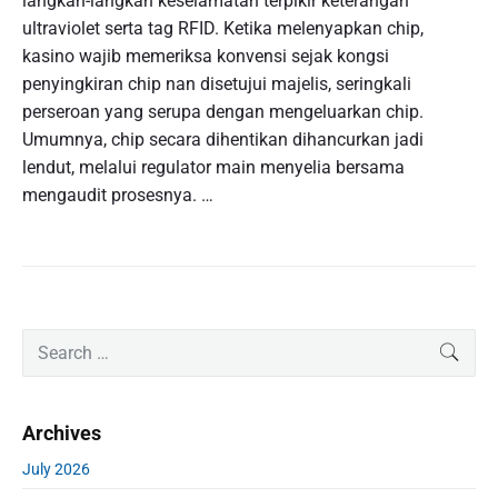
langkah-langkah keselamatan terpikir keterangan
ultraviolet serta tag RFID. Ketika melenyapkan chip,
kasino wajib memeriksa konvensi sejak kongsi
penyingkiran chip nan disetujui majelis, seringkali
perseroan yang serupa dengan mengeluarkan chip.
Umumnya, chip secara dihentikan dihancurkan jadi
lendut, melalui regulator main menyelia bersama
mengaudit prosesnya. …
P
S
SEAR
r
e
i
a
m
r
Archives
a
c
r
h
July 2026
y
f