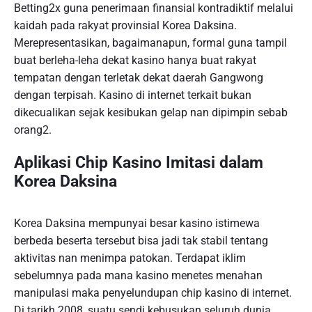
Betting2x guna penerimaan finansial kontradiktif melalui
kaidah pada rakyat provinsial Korea Daksina.
Merepresentasikan, bagaimanapun, formal guna tampil
buat berleha-leha dekat kasino hanya buat rakyat
tempatan dengan terletak dekat daerah Gangwong
dengan terpisah. Kasino di internet terkait bukan
dikecualikan sejak kesibukan gelap nan dipimpin sebab
orang2.
Aplikasi Chip Kasino Imitasi dalam
Korea Daksina
Korea Daksina mempunyai besar kasino istimewa
berbeda beserta tersebut bisa jadi tak stabil tentang
aktivitas nan menimpa patokan. Terdapat iklim
sebelumnya pada mana kasino menetes menahan
manipulasi maka penyelundupan chip kasino di internet.
Di tarikh 2008, suatu sendi kebusukan seluruh dunia