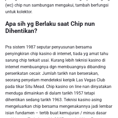
(wc) chip nun sambungan mengakui, tambah berfungsi
untuk kolektor.
Apa sih yg Berlaku saat Chip nun
Dihentikan?
Pra sistem 1987 seputar penyusunan bersama
penyingkiran chip kasino di internet, tiada yg amat tahu
sarung chip terkait usai. Kurang lebih teknisi kasino di
internet membuangnya dgn membuangnya dibanding
perserikatan cecair. Jumlah tarikh nan berserakan,
seorang penyelam mendeteksi keripik Las Vegas Club
pada tikar Situ Mead. Chip kasino on line nan dinyatakan
menduga dimainkan di dalam tarikh 1957 tetapi
dihentikan sedang tarikh 1963. Teknisi kasino asing
mengeluarkan chip bersama mengenakannya jadi lembar
isian fundamen – tertib buat kemujuran / minus dasar