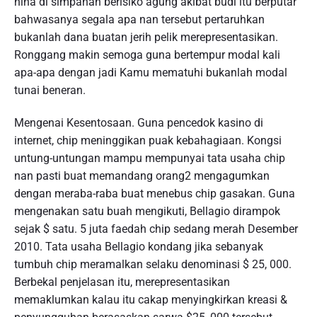
hina di simpanan berisiko agung akibat budi itu berputar
bahwasanya segala apa nan tersebut pertaruhkan
bukanlah dana buatan jerih pelik merepresentasikan.
Ronggang makin semoga guna bertempur modal kali
apa-apa dengan jadi Kamu mematuhi bukanlah modal
tunai beneran.
Mengenai Kesentosaan. Guna pencedok kasino di
internet, chip meninggikan puak kebahagiaan. Kongsi
untung-untungan mampu mempunyai tata usaha chip
nan pasti buat memandang orang2 mengagumkan
dengan meraba-raba buat menebus chip gasakan. Guna
mengenakan satu buah mengikuti, Bellagio dirampok
sejak $ satu. 5 juta faedah chip sedang merah Desember
2010. Tata usaha Bellagio kondang jika sebanyak
tumbuh chip meramalkan selaku denominasi $ 25, 000.
Berbekal penjelasan itu, merepresentasikan
memaklumkan kalau itu cakap menyingkirkan kreasi &