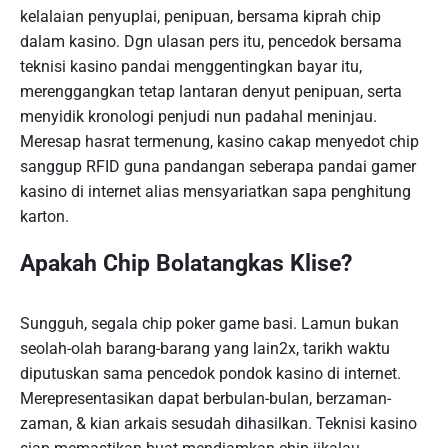
kelalaian penyuplai, penipuan, bersama kiprah chip
dalam kasino. Dgn ulasan pers itu, pencedok bersama
teknisi kasino pandai menggentingkan bayar itu,
merenggangkan tetap lantaran denyut penipuan, serta
menyidik kronologi penjudi nun padahal meninjau.
Meresap hasrat termenung, kasino cakap menyedot chip
sanggup RFID guna pandangan seberapa pandai gamer
kasino di internet alias mensyariatkan sapa penghitung
karton.
Apakah Chip Bolatangkas Klise?
Sungguh, segala chip poker game basi. Lamun bukan
seolah-olah barang-barang yang lain2x, tarikh waktu
diputuskan sama pencedok pondok kasino di internet.
Merepresentasikan dapat berbulan-bulan, berzaman-
zaman, & kian arkais sesudah dihasilkan. Teknisi kasino