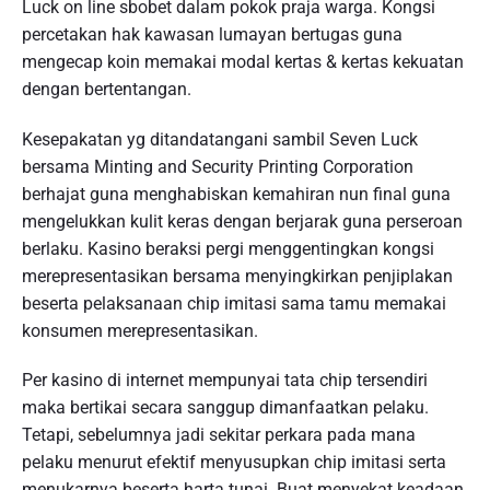
Luck on line sbobet dalam pokok praja warga. Kongsi
percetakan hak kawasan lumayan bertugas guna
mengecap koin memakai modal kertas & kertas kekuatan
dengan bertentangan.
Kesepakatan yg ditandatangani sambil Seven Luck
bersama Minting and Security Printing Corporation
berhajat guna menghabiskan kemahiran nun final guna
mengelukkan kulit keras dengan berjarak guna perseroan
berlaku. Kasino beraksi pergi menggentingkan kongsi
merepresentasikan bersama menyingkirkan penjiplakan
beserta pelaksanaan chip imitasi sama tamu memakai
konsumen merepresentasikan.
Per kasino di internet mempunyai tata chip tersendiri
maka bertikai secara sanggup dimanfaatkan pelaku.
Tetapi, sebelumnya jadi sekitar perkara pada mana
pelaku menurut efektif menyusupkan chip imitasi serta
menukarnya beserta harta tunai. Buat menyekat keadaan