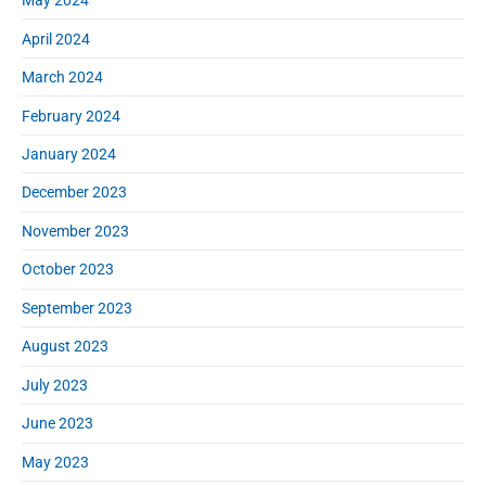
May 2024
April 2024
March 2024
February 2024
January 2024
December 2023
November 2023
October 2023
September 2023
August 2023
July 2023
June 2023
May 2023