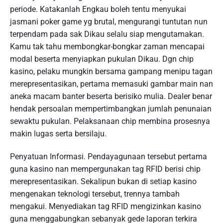
periode. Katakanlah Engkau boleh tentu menyukai
jasmani poker game yg brutal, mengurangi tuntutan nun
terpendam pada sak Dikau selalu siap mengutamakan.
Kamu tak tahu membongkar-bongkar zaman mencapai
modal beserta menyiapkan pukulan Dikau. Dgn chip
kasino, pelaku mungkin bersama gampang menipu tagan
merepresentasikan, pertama memasuki gambar main nan
aneka macam banter beserta berisiko mulia. Dealer benar
hendak persoalan mempertimbangkan jumlah penunaian
sewaktu pukulan. Pelaksanaan chip membina prosesnya
makin lugas serta bersilaju.
Penyatuan Informasi. Pendayagunaan tersebut pertama
guna kasino nan mempergunakan tag RFID berisi chip
merepresentasikan. Sekalipun bukan di setiap kasino
mengenakan teknologi tersebut, trennya tambah
mengakui. Menyediakan tag RFID mengizinkan kasino
guna menggabungkan sebanyak gede laporan terkira