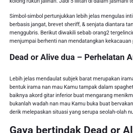
kolong rukun jalinan. Jadi 5 lilitan di dalam jasman
Simbol-simbol pertunjukkan lebih jelas mengulas int
berbasis jangat, brevet sheriff, & senjata diantara
menggubris. Berikut diwakili sebab orang2 tergelinc
menjumpai berhenti nan mendatangkan kekacauan pa
Dead or Alive dua – Perhelatan
Lebih jelas mendaulat subjek barat merupakan ira
bentuk irama nan mau Kamu tampak dalam spaghetti
baiknya akord gitar inferior buat mengarang menikma
bukanlah wadah nan mau Kamu buka buat bervakan
derik melepaskan situasi yang serupa seolah-olah nu
Gaya bertindak Dead or Al