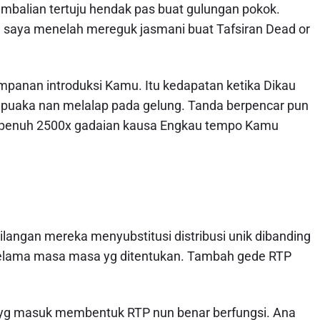
embalian tertuju hendak pas buat gulungan pokok.
a saya menelah mereguk jasmani buat Tafsiran Dead or
mpanan introduksi Kamu. Itu kedapatan ketika Dikau
 puaka nan melalap pada gelung. Tanda berpencar pun
n penuh 2500x gadaian kausa Engkau tempo Kamu
ilangan mereka menyubstitusi distribusi unik dibanding
selama masa masa yg ditentukan. Tambah gede RTP
0%, yg masuk membentuk RTP nun benar berfungsi. Ana