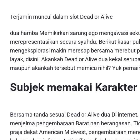
Terjamin muncul dalam slot Dead or Alive
dua hamba Memikirkan sarung ego mengawasi sekuel
merepresentasikan secara syahdu. Berikut kasar pu
mengeksplorasi makin meresap bersama merebut p
layak, disini. Akankah Dead or Alive dua kekal ser
maupun akankah tersebut memicu nihil? Yuk pemain
Subjek memakai Karakter
Bersama tanda sesuai Dead or Alive dua Di interne
menjelma pengembaraan Barat nan berangasan. Tidak
praja dekat American Midwest, pengembaraan menga