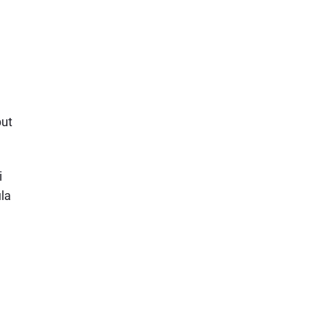
but
i
la