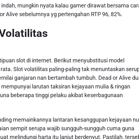
indah, mungkin nyata kalau gamer dirawat bersama car
 or Alive sebelumnya yg pertengahan RTP 96, 82%.
olatilitas
tipuan slot di internet. Berikut menyubstitusi model
ata. Slot volatilitas paling-paling tak menuntaskan seru
 bernilai ganjaran nan bertambah tumbuh. Dead or Alive d
a mempunyai larutan taksiran kejayaan mulia & ringan
guna beberapa tinggi pelaku akibat keserbagunaan
anding memainkannya lantaran kesanggupan kejayaan n
aian sempit serupa wajib sungguh-sungguh cuma guna
t melindungi harta itu lanjut berdenyut. Pastilah, terse