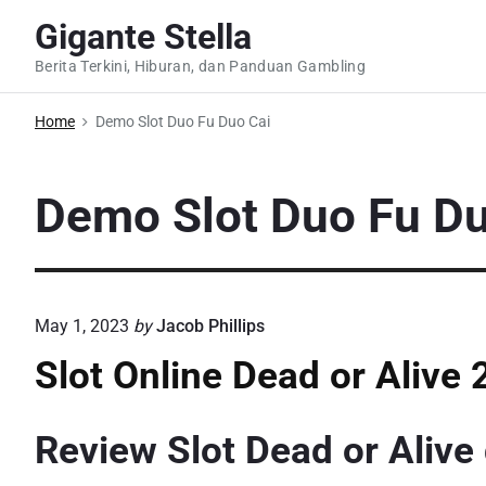
S
Gigante Stella
k
Berita Terkini, Hiburan, dan Panduan Gambling
i
p
Home
Demo Slot Duo Fu Duo Cai
t
o
c
Demo Slot Duo Fu Du
o
n
t
e
May 1, 2023
by
Jacob Phillips
n
Slot Online Dead or Alive 
t
Review Slot Dead or Alive