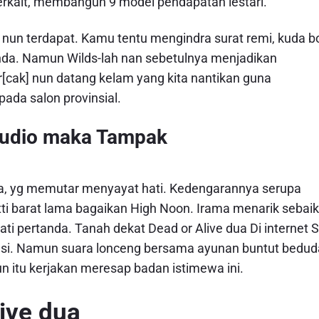
i terkait, membangun 9 model pendapatan lestari.
i nun terdapat. Kamu tentu mengindra surat remi, kuda b
 tanda. Namun Wilds-lah nan sebetulnya menjadikan
ir[cak] nun datang kelam yang kita nantikan guna
da salon provinsial.
 Audio maka Tampak
ma, yg memutar menyayat hati. Kedengarannya serupa
 barat lama bagaikan High Noon. Irama menarik sebaik
ti pertanda. Tanah dekat Dead or Alive dua Di internet S
si. Namun suara lonceng bersama ayunan buntut bedud
n itu kerjakan meresap badan istimewa ini.
ive dua