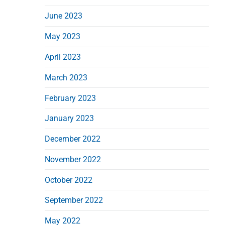
June 2023
May 2023
April 2023
March 2023
February 2023
January 2023
December 2022
November 2022
October 2022
September 2022
May 2022