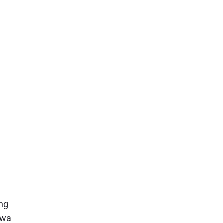
ang
ewa