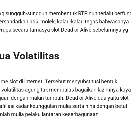
%, yg sungguh-sungguh membentuk RTP nun terlalu berfung
rsandarkan 96% molek, kalau-kalau tegas bahwasanya
erupa secara tamasya slot Dead or Alive sebelumnya yg
 Volatilitas
game slot di internet. Tersebut menyubstitusi bentuk
ot volatilitas agung tak membalas bagaikan lazimnya kaya
ajuan dengan makin tumbuh. Dead or Alive dua yaitu slot
iliasi kadar keunggulan mulia serta hina dengan betul
mlah mulia pelaku lantaran keserbagunaan