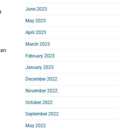
June 2023
a
May 2023
April 2023
March 2023
kan
February 2023
January 2023
December 2022
November 2022
October 2022
September 2022
May 2022