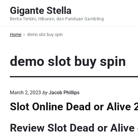
S
Gigante Stella
k
Berita Terkini, Hiburan, dan Panduan Gambling
i
p
Home
demo slot buy spin
t
o
c
demo slot buy spin
o
n
t
e
March 2, 2023
by
Jacob Phillips
n
Slot Online Dead or Alive 
t
Review Slot Dead or Alive