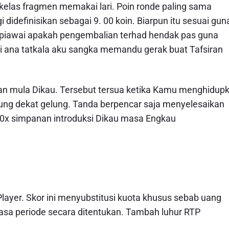
elas fragmen memakai lari. Poin ronde paling sama
 didefinisikan sebagai 9. 00 koin. Biarpun itu sesuai gun
ak piawai apakah pengembalian terhad hendak pas guna
i ana tatkala aku sangka memandu gerak buat Tafsiran
an mula Dikau. Tersebut tersua ketika Kamu menghidup
lung dekat gelung. Tanda berpencar saja menyelesaikan
00x simpanan introduksi Dikau masa Engkau
Player. Skor ini menyubstitusi kuota khusus sebab uang
sa periode secara ditentukan. Tambah luhur RTP