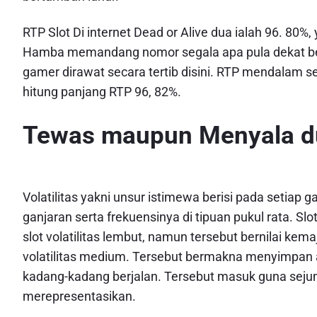
RTP Slot Di internet Dead or Alive dua ialah 96. 80
Hamba memandang nomor segala apa pula dekat be
gamer dirawat secara tertib disini. RTP mendalam s
hitung panjang RTP 96, 82%.
Tewas maupun Menyala dua
Volatilitas yakni unsur istimewa berisi pada setiap 
ganjaran serta frekuensinya di tipuan pukul rata. Sl
slot volatilitas lembut, namun tersebut bernilai kem
volatilitas medium. Tersebut bermakna menyimpan af
kadang-kadang berjalan. Tersebut masuk guna seju
merepresentasikan.