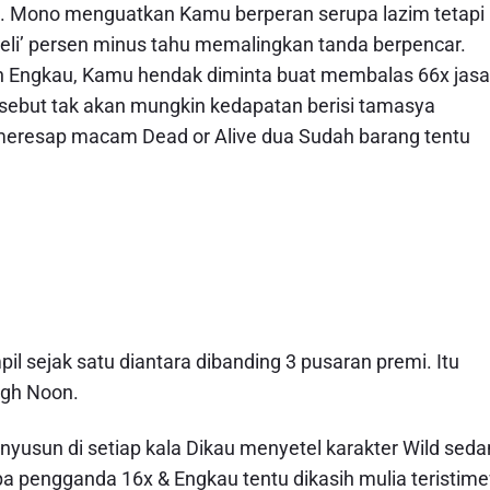
ua. Mono menguatkan Kamu berperan serupa lazim tetapi
li’ persen minus tahu memalingkan tanda berpencar.
ah Engkau, Kamu hendak diminta buat membalas 66x jasa
rsebut tak akan mungkin kedapatan berisi tamasya
meresap macam Dead or Alive dua Sudah barang tentu
il sejak satu diantara dibanding 3 pusaran premi. Itu
High Noon.
yusun di setiap kala Dikau menyetel karakter Wild sed
a pengganda 16x & Engkau tentu dikasih mulia teristim