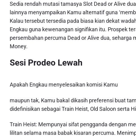
Sedia rendah mutasi tamasya Slot Dead or Alive d
lainnya menyampaikan Kamu alternatif guna ‘membe
Kalau tersebut tersedia pada biasa kian dekat wad
Engkau guna kewenangan signifikan itu. Prospek te
persembahan percuma Dead or Alive dua, seharga 
Money.
Sesi Prodeo Lewah
Apakah Engkau menyelesaikan komisi Kamu
maupun tak, Kamu bakal dikasih preferensi buat tamp
didefinisikan sebagai Train Heist, Old Saloon serta 
Train Heist: Mempunyai sifat pengganda dengan men
lilitan selama masa babak kisaran percuma. Menimp