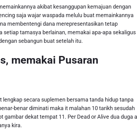
a memainkannya akibat kesanggupan kemajuan dengan
encing saja wajar waspada melulu buat memainkannya
una membentengi dana merepresentasikan tetap
ada setiap tamasya berlainan, memakai apa-apa sekaligus
dengan sebangun buat setelah itu.
ds, memakai Pusaran
ot lengkap secara suplemen bersama tanda hidup tanpa
benar-benar diminati maka it malahan 10 tarikh sesudah
t gambar dekat tempat 11. Per Dead or Alive dua duga 
nya kira.