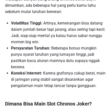
dimainkan, ada beberapa hal yang perlu kamu tahu
sebelum mulai taruhan beneran:
Volatilitas Tinggi:
Artinya, kemenangan bisa datang
dalam jumlah besar tapi jarang, atau sering tapi kecil.
Jadi, siap-siap mental ya kalau harus sabar nunggu
momen big win.
Persyaratan Taruhan:
Beberapa bonus mungkin
punya syarat taruhan yang lumayan tinggi, jadi
pastikan baca aturan mainnya dulu supaya nggak
kecewa.
Koneksi Internet:
Karena grafisnya cukup berat, main
di jaringan yang stabil sangat disarankan agar
pengalaman main tetap lancar tanpa gangguan.
Dimana Bisa Main Slot Chronos Joker?