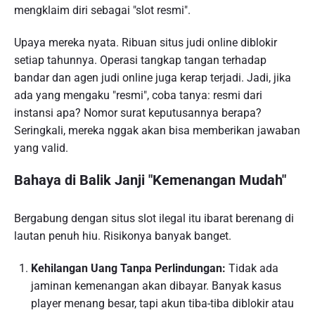
mengklaim diri sebagai "slot resmi".
Upaya mereka nyata. Ribuan situs judi online diblokir
setiap tahunnya. Operasi tangkap tangan terhadap
bandar dan agen judi online juga kerap terjadi. Jadi, jika
ada yang mengaku "resmi", coba tanya: resmi dari
instansi apa? Nomor surat keputusannya berapa?
Seringkali, mereka nggak akan bisa memberikan jawaban
yang valid.
Bahaya di Balik Janji "Kemenangan Mudah"
Bergabung dengan situs slot ilegal itu ibarat berenang di
lautan penuh hiu. Risikonya banyak banget.
Kehilangan Uang Tanpa Perlindungan:
Tidak ada
jaminan kemenangan akan dibayar. Banyak kasus
player menang besar, tapi akun tiba-tiba diblokir atau