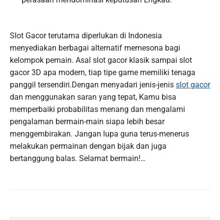
Slot Gacor terutama diperlukan di Indonesia
menyediakan berbagai alternatif memesona bagi
kelompok pemain. Asal slot gacor klasik sampai slot
gacor 3D apa modern, tiap tipe game memiliki tenaga
panggil tersendiri.Dengan menyadari jenis-jenis
slot gacor
dan menggunakan saran yang tepat, Kamu bisa
memperbaiki probabilitas menang dan mengalami
pengalaman bermain-main siapa lebih besar
menggembirakan. Jangan lupa guna terus-menerus
melakukan permainan dengan bijak dan juga
bertanggung balas. Selamat bermain!…