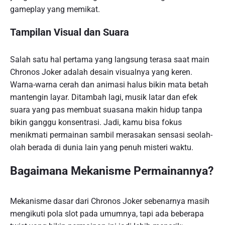
gameplay yang memikat.
Tampilan Visual dan Suara
Salah satu hal pertama yang langsung terasa saat main
Chronos Joker adalah desain visualnya yang keren.
Warna-warna cerah dan animasi halus bikin mata betah
mantengin layar. Ditambah lagi, musik latar dan efek
suara yang pas membuat suasana makin hidup tanpa
bikin ganggu konsentrasi. Jadi, kamu bisa fokus
menikmati permainan sambil merasakan sensasi seolah-
olah berada di dunia lain yang penuh misteri waktu.
Bagaimana Mekanisme Permainannya?
Mekanisme dasar dari Chronos Joker sebenarnya masih
mengikuti pola slot pada umumnya, tapi ada beberapa