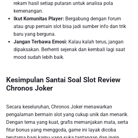
rekam hasil setiap putaran untuk analisa pola
kemenangan.
Ikut Komunitas Player:
Bergabung dengan forum
atau grup pemain slot bisa jadi sumber info dan trik
baru yang berguna.
Jangan Terbawa Emosi:
Kalau kalah terus, jangan
dipaksakan. Berhenti sejenak dan kembali lagi saat
mood sudah lebih baik.
Kesimpulan Santai Soal Slot Review
Chronos Joker
Secara keseluruhan, Chronos Joker menawarkan
pengalaman bermain slot yang cukup unik dan menarik.
Dengan tema yang kuat, grafis memanjakan mata, serta
fitur bonus yang menggoda, game ini layak dicoba
terutama bagi kamu yang suka tantangan dan ingin