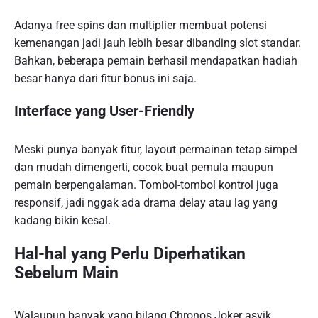
Adanya free spins dan multiplier membuat potensi
kemenangan jadi jauh lebih besar dibanding slot standar.
Bahkan, beberapa pemain berhasil mendapatkan hadiah
besar hanya dari fitur bonus ini saja.
Interface yang User-Friendly
Meski punya banyak fitur, layout permainan tetap simpel
dan mudah dimengerti, cocok buat pemula maupun
pemain berpengalaman. Tombol-tombol kontrol juga
responsif, jadi nggak ada drama delay atau lag yang
kadang bikin kesal.
Hal-hal yang Perlu Diperhatikan
Sebelum Main
Walaupun banyak yang bilang Chronos Joker asyik