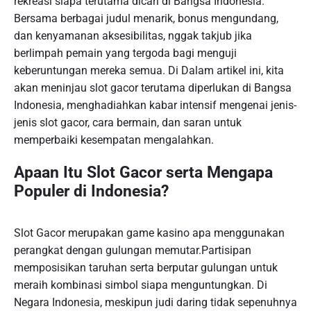
rekreasi siapa terutama dicari di Bangsa Indonesia.
Bersama berbagai judul menarik, bonus mengundang,
dan kenyamanan aksesibilitas, nggak takjub jika
berlimpah pemain yang tergoda bagi menguji
keberuntungan mereka semua. Di Dalam artikel ini, kita
akan meninjau slot gacor terutama diperlukan di Bangsa
Indonesia, menghadiahkan kabar intensif mengenai jenis-
jenis slot gacor, cara bermain, dan saran untuk
memperbaiki kesempatan mengalahkan.
Apaan Itu Slot Gacor serta Mengapa
Populer di Indonesia?
Slot Gacor merupakan game kasino apa menggunakan
perangkat dengan gulungan memutar.Partisipan
memposisikan taruhan serta berputar gulungan untuk
meraih kombinasi simbol siapa menguntungkan. Di
Negara Indonesia, meskipun judi daring tidak sepenuhnya