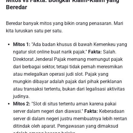
Beredar
Beredar banyak mitos yang bikin orang penasaran. Mari
kita luruskan satu per satu.
Mitos 1:
"Ada badan khusus di bawah Kemenkeu yang
ngatur slot online buat narik pajak."
Fakta:
Salah.
Direktorat Jenderal Pajak memang memungut pajak
dari berbagai sektor, tetapi tidak pernah meresmikan
atau melegalkan operasi judi slot. Pajak yang
mungkin dibayar adalah pajak dari pihak periklanan
atau transaksi tertentu, bukan dari legalisasi aktivitas
judinya.
Mitos 2:
"Slot di situs tertentu aman karena pakai
server dalam negeri dan diawasi."
Fakta:
Keberadaan
server di dalam negeri justru membuatnya lebih rentan
ditindak oleh aparat. Pengawasan yang dimaksud