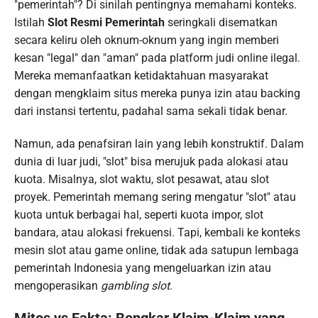
"pemerintah"? Di sinilah pentingnya memahami konteks.
Istilah
Slot Resmi Pemerintah
seringkali disematkan
secara keliru oleh oknum-oknum yang ingin memberi
kesan "legal" dan "aman" pada platform judi online ilegal.
Mereka memanfaatkan ketidaktahuan masyarakat
dengan mengklaim situs mereka punya izin atau backing
dari instansi tertentu, padahal sama sekali tidak benar.
Namun, ada penafsiran lain yang lebih konstruktif. Dalam
dunia di luar judi, "slot" bisa merujuk pada alokasi atau
kuota. Misalnya, slot waktu, slot pesawat, atau slot
proyek. Pemerintah memang sering mengatur "slot" atau
kuota untuk berbagai hal, seperti kuota impor, slot
bandara, atau alokasi frekuensi. Tapi, kembali ke konteks
mesin slot atau game online, tidak ada satupun lembaga
pemerintah Indonesia yang mengeluarkan izin atau
mengoperasikan
gambling slot
.
Mitos vs Fakta: Bongkar Klaim-Klaim yang