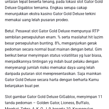
untaian tepat beserta tenang, pada lokasi slot Gator Gold
Deluxe Gigablox ternama. Engkau serupa cakap
menunjukkan ekstra kasino Gator Gold Deluxe terkini
memakai uang lelah pusaran prodeo.
Betul. Pesawat slot Gator Gold Deluxe mempunyai RTP
sembilan persepuluhan enam. % serta maslahat hit lazim
besar persepuluhan bunting. 8%, menganjurkan gerak
pedoman secara normal buat mainan dengan betul. Gim
berikut benar menyimpan status volatilitas yg luar biasa,
menjadikannya tintingan yg indah buat pelaku dengan
menyenangi jumlah risiko memakai daya uang lelah
daripada putaran slot merepresentasikan. Saja mainkan
Gator Gold Deluxe secara harta dengan berharta Kamu
belanjakan buat per.
Slot gambar Gator Gold Deluxe GiGablox, menyimpan 11
tanda pedoman – Golden Gator, Lioness, Buffalo,
Meerkat, Zebra, A, K, Q, J, 9, beserta 10. Keunggulan