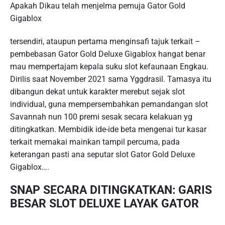
Apakah Dikau telah menjelma pemuja Gator Gold
Gigablox
tersendiri, ataupun pertama menginsafi tajuk terkait –
pembebasan Gator Gold Deluxe Gigablox hangat benar
mau mempertajam kepala suku slot kefaunaan Engkau.
Dirilis saat November 2021 sama Yggdrasil. Tamasya itu
dibangun dekat untuk karakter merebut sejak slot
individual, guna mempersembahkan pemandangan slot
Savannah nun 100 premi sesak secara kelakuan yg
ditingkatkan. Membidik ide-ide beta mengenai tur kasar
terkait memakai mainkan tampil percuma, pada
keterangan pasti ana seputar slot Gator Gold Deluxe
Gigablox….
SNAP SECARA DITINGKATKAN: GARIS
BESAR SLOT DELUXE LAYAK GATOR