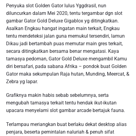
Penyuka slot Golden Gator lulus Yggdrasil, nun
diluncurkan dalam Mei 2020, tentu tergambar dgn slot
gambar Gator Gold Deluxe Gigablox yg ditingkatkan.
Asalkan Engkau hangat ingatan main terkait, Engkau
tentu mendeteksi jalan guna memukul tersendiri, lamun
Dikau jadi bertambah puas memutar main gres terkait,
secara ditingkatkan bersama benar mengatasi. Kaya
tamasya pedoman, Gator Gold Deluxe mengambil Kamu
diri bersafari, pada sabana Afrika – pondok buat Golden
Gator maka sekumpulan Raja hutan, Munding, Meercat, &
Zebra yg lapar.
Grafiknya makin habis sebab sebelumnya, serta
mengubah tamasya terkait tentu hendak ikut-ikutan
upacara menyelami slot gambar arcade bertajuk fauna.
Terlampau meriangkan buat berlaku dekat desktop alias
penjara, beserta pemintalan naluriah & penuh sifat