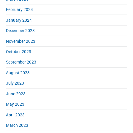
February 2024
January 2024
December 2023
November 2023
October 2023
September 2023
August 2023
July 2023
June 2023
May 2023
April 2023
March 2023