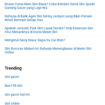
Bosan Cuma Main Slot Biasa? Coba Kenalan Sama Slot Spade
Gaming Gacor yang Lagi Hits
Rahasia di Balik Agen Slot Sering Jackpot yang Bikin Pemain
Betah Bermain Setiap Hari
Apakah Jurassic Park Slot Layak Dicoba? Intip Keseruan dan
Fitur Menariknya di Dunia Mesin Slot
Mengenal Sang Dewa: Siapa Itu Cai Shen?
Slot Bocoran Malam Ini: Rahasia Menangbesar di Mesin Slot
Online
Trending
slot gacor
ikan138 slot
slot gacor hari ini
slot online