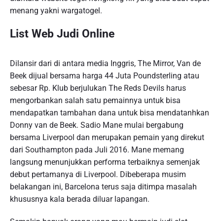
menang yakni wargatogel.
List Web Judi Online
Dilansir dari di antara media Inggris, The Mirror, Van de
Beek dijual bersama harga 44 Juta Poundsterling atau
sebesar Rp. Klub berjulukan The Reds Devils harus
mengorbankan salah satu pemainnya untuk bisa
mendapatkan tambahan dana untuk bisa mendatanhkan
Donny van de Beek. Sadio Mane mulai bergabung
bersama Liverpool dan merupakan pemain yang direkut
dari Southampton pada Juli 2016. Mane memang
langsung menunjukkan performa terbaiknya semenjak
debut pertamanya di Liverpool. Dibeberapa musim
belakangan ini, Barcelona terus saja ditimpa masalah
khususnya kala berada diluar lapangan.