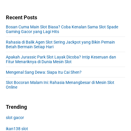
Recent Posts
Bosan Cuma Main Slot Biasa? Coba Kenalan Sama Slot Spade
Gaming Gacor yang Lagi Hits
Rahasia di Balik Agen Slot Sering Jackpot yang Bikin Pemain
Betah Bermain Setiap Hari
Apakah Jurassic Park Slot Layak Dicoba? Intip Keseruan dan
Fitur Menariknya di Dunia Mesin Slot
Mengenal Sang Dewa: Siapa Itu Cai Shen?
Slot Bocoran Malam Ini: Rahasia Menangbesar di Mesin Slot
Online
Trending
slot gacor
ikan138 slot