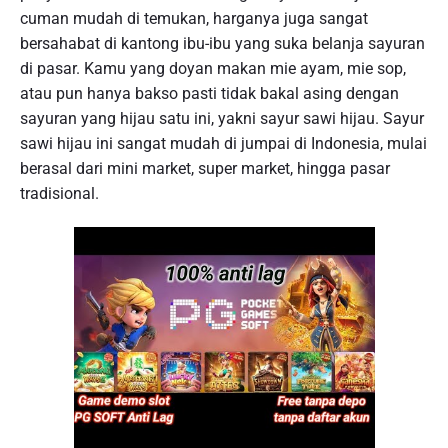
cuman mudah di temukan, harganya juga sangat
bersahabat di kantong ibu-ibu yang suka belanja sayuran
di pasar. Kamu yang doyan makan mie ayam, mie sop,
atau pun hanya bakso pasti tidak bakal asing dengan
sayuran yang hijau satu ini, yakni sayur sawi hijau. Sayur
sawi hijau ini sangat mudah di jumpai di Indonesia, mulai
berasal dari mini market, super market, hingga pasar
tradisional.