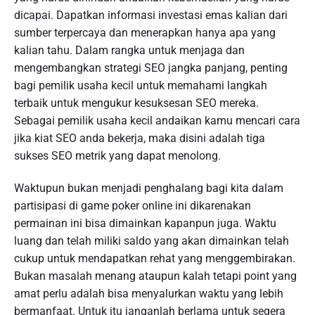
dicapai. Dapatkan informasi investasi emas kalian dari
sumber terpercaya dan menerapkan hanya apa yang
kalian tahu. Dalam rangka untuk menjaga dan
mengembangkan strategi SEO jangka panjang, penting
bagi pemilik usaha kecil untuk memahami langkah
terbaik untuk mengukur kesuksesan SEO mereka.
Sebagai pemilik usaha kecil andaikan kamu mencari cara
jika kiat SEO anda bekerja, maka disini adalah tiga
sukses SEO metrik yang dapat menolong.
Waktupun bukan menjadi penghalang bagi kita dalam
partisipasi di game poker online ini dikarenakan
permainan ini bisa dimainkan kapanpun juga. Waktu
luang dan telah miliki saldo yang akan dimainkan telah
cukup untuk mendapatkan rehat yang menggembirakan.
Bukan masalah menang ataupun kalah tetapi point yang
amat perlu adalah bisa menyalurkan waktu yang lebih
bermanfaat. Untuk itu janganlah berlama untuk segera