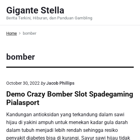
S
Gigante Stella
k
Berita Terkini, Hiburan, dan Panduan Gambling
i
p
Home
bomber
t
o
c
bomber
o
n
t
e
October 30, 2022
by
Jacob Phillips
n
Demo Crazy Bomber Slot Spadegaming
t
Pialasport
Kandungan antioksidan yang terkandung dalam sawi
hijau di yakini ampuh untuk menekan kadar gula darah
dalam tubuh menjadi lebih rendah sehingga resiko
penyakit diabetes bisa di kurangi. Sayur sawi hijau tidak