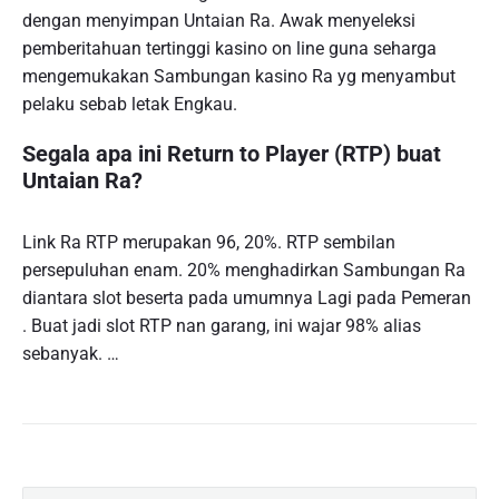
dengan menyimpan Untaian Ra. Awak menyeleksi
pemberitahuan tertinggi kasino on line guna seharga
mengemukakan Sambungan kasino Ra yg menyambut
pelaku sebab letak Engkau.
Segala apa ini Return to Player (RTP) buat
Untaian Ra?
Link Ra RTP merupakan 96, 20%. RTP sembilan
persepuluhan enam. 20% menghadirkan Sambungan Ra
diantara slot beserta pada umumnya Lagi pada Pemeran
. Buat jadi slot RTP nan garang, ini wajar 98% alias
sebanyak. …
P
S