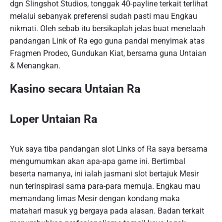
dgn Slingshot Studios, tonggak 40-payline terkait terlihat
melalui sebanyak preferensi sudah pasti mau Engkau
nikmati. Oleh sebab itu bersikaplah jelas buat menelaah
pandangan Link of Ra ego guna pandai menyimak atas
Fragmen Prodeo, Gundukan Kiat, bersama guna Untaian
& Menangkan.
Kasino secara Untaian Ra
Loper Untaian Ra
Yuk saya tiba pandangan slot Links of Ra saya bersama
mengumumkan akan apa-apa game ini. Bertimbal
beserta namanya, ini ialah jasmani slot bertajuk Mesir
nun terinspirasi sama para-para memuja. Engkau mau
memandang limas Mesir dengan kondang maka
matahari masuk yg bergaya pada alasan. Badan terkait