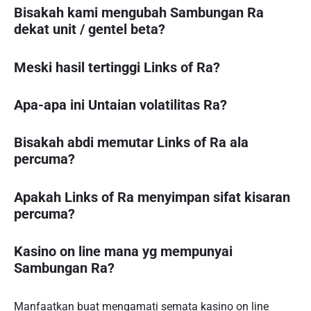
Bisakah kami mengubah Sambungan Ra
dekat unit / gentel beta?
Meski hasil tertinggi Links of Ra?
Apa-apa ini Untaian volatilitas Ra?
Bisakah abdi memutar Links of Ra ala
percuma?
Apakah Links of Ra menyimpan sifat kisaran
percuma?
Kasino on line mana yg mempunyai
Sambungan Ra?
Manfaatkan buat mengamati semata kasino on line