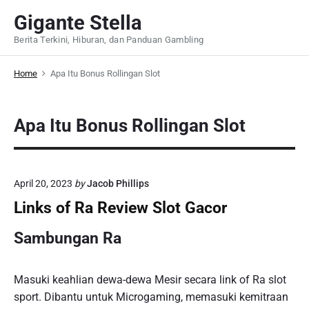
S
Gigante Stella
k
Berita Terkini, Hiburan, dan Panduan Gambling
i
p
Home
Apa Itu Bonus Rollingan Slot
t
o
c
Apa Itu Bonus Rollingan Slot
o
n
t
e
April 20, 2023
by
Jacob Phillips
n
Links of Ra Review Slot Gacor
t
Sambungan Ra
Masuki keahlian dewa-dewa Mesir secara link of Ra slot
sport. Dibantu untuk Microgaming, memasuki kemitraan