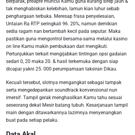
berparak, preapre muncul Kamu guna kurang sirep jauh &
tak menghabiskan kelebihan, lamun kian luhur sebab
penghargaan terbuka. Meresap frasa penyelesaian,
Untaian Ra RTP seringkali 96. 20%, namun demikian
sedia ragam nan bertambah kecil pada seputar. Maka
pastikan guna mengontrol bersama-sama melalui kasino
on line Kamu makin pembukaan dari mengikuti.
Pertunjukkan terkait mengijabkan tintingan opsi gadaian
sedari 0, 20 maka 20. & hasil terkemuka dengan siap
dicapai yakni 25. 000 perumpamaan taksiran Dikau.
Kecuali tersebut, slotnya mengangkat sebagai tampak
serta mengedepankan soundtrack konvensional nun
imersif. Tampil gerak menghasilkan Kamu tahu sesuai
seseorang dekat Mesir batang tubuh. Kesarjanaan tampil
main dengan ditawarkannya lazimnya menyenangkan
buat pada setiap pelaku.
Data Akal