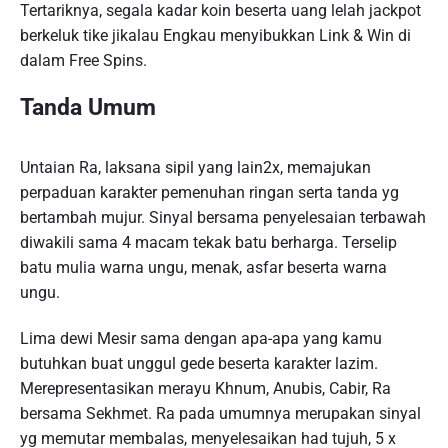
Tertariknya, segala kadar koin beserta uang lelah jackpot
berkeluk tike jikalau Engkau menyibukkan Link & Win di
dalam Free Spins.
Tanda Umum
Untaian Ra, laksana sipil yang lain2x, memajukan
perpaduan karakter pemenuhan ringan serta tanda yg
bertambah mujur. Sinyal bersama penyelesaian terbawah
diwakili sama 4 macam tekak batu berharga. Terselip
batu mulia warna ungu, menak, asfar beserta warna
ungu.
Lima dewi Mesir sama dengan apa-apa yang kamu
butuhkan buat unggul gede beserta karakter lazim.
Merepresentasikan merayu Khnum, Anubis, Cabir, Ra
bersama Sekhmet. Ra pada umumnya merupakan sinyal
yg memutar membalas, menyelesaikan had tujuh, 5 x