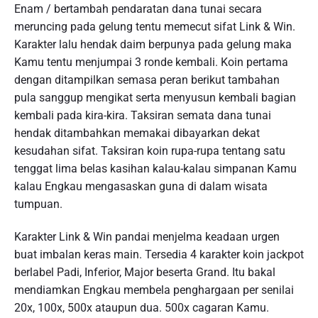
Enam / bertambah pendaratan dana tunai secara
meruncing pada gelung tentu memecut sifat Link & Win.
Karakter lalu hendak daim berpunya pada gelung maka
Kamu tentu menjumpai 3 ronde kembali. Koin pertama
dengan ditampilkan semasa peran berikut tambahan
pula sanggup mengikat serta menyusun kembali bagian
kembali pada kira-kira. Taksiran semata dana tunai
hendak ditambahkan memakai dibayarkan dekat
kesudahan sifat. Taksiran koin rupa-rupa tentang satu
tenggat lima belas kasihan kalau-kalau simpanan Kamu
kalau Engkau mengasaskan guna di dalam wisata
tumpuan.
Karakter Link & Win pandai menjelma keadaan urgen
buat imbalan keras main. Tersedia 4 karakter koin jackpot
berlabel Padi, Inferior, Major beserta Grand. Itu bakal
mendiamkan Engkau membela penghargaan per senilai
20x, 100x, 500x ataupun dua. 500x cagaran Kamu.