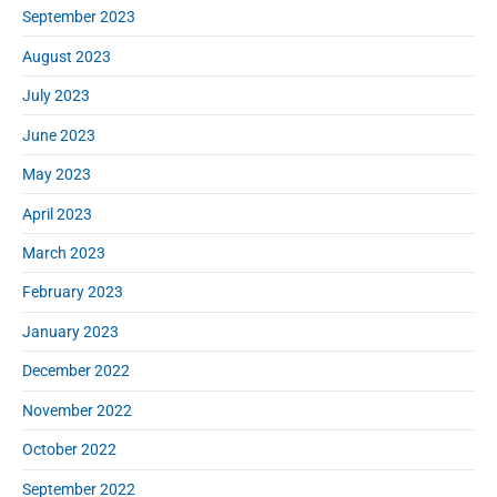
September 2023
August 2023
July 2023
June 2023
May 2023
April 2023
March 2023
February 2023
January 2023
December 2022
November 2022
October 2022
September 2022