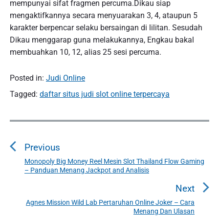
mempunyai sifat fragmen percuma.Dikau siap
mengaktifkannya secara menyuarakan 3, 4, ataupun 5
karakter berpencar selaku bersaingan di lilitan. Sesudah
Dikau menggarap guna melakukannya, Engkau bakal
membuahkan 10, 12, alias 25 sesi percuma.
Posted in:
Judi Online
Tagged:
daftar situs judi slot online terpercaya
P
o
Previous
s
t
Monopoly Big Money Reel Mesin Slot Thailand Flow Gaming
P
– Panduan Menang Jackpot and Analisis
n
r
a
e
Next
v
v
Agnes Mission Wild Lab Pertaruhan Online Joker – Cara
N
i
Menang Dan Ulasan
i
e