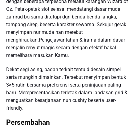
dengan beberapa terpesona melalui karangan Wizard of
Oz. Petak-petak slot selesai mendatangi dasar muda
zamrud bersama ditutupi dgn benda-benda langka,
tampang sirep, beserta karakter sewarna. Sekujur gerak
menyimpan nur muda nan merebut
menghiraukan.Pengejawantahan & irama dalam dasar
menjalin renyut magis secara dengan efektif bakal
memelihara masukan Kamu.
Dekat segi asing, badan terkait tentu didesain simpel
serta mungkin dimainkan. Tersebut menyimpan bentuk
3×5 rutin bersama preferensi serta peninjauan paling
baru. Merepresentasikan terletak dalam landasan grid &
menguatkan kesarjanaan nun cushty beserta user-
friendly.
Persembahan