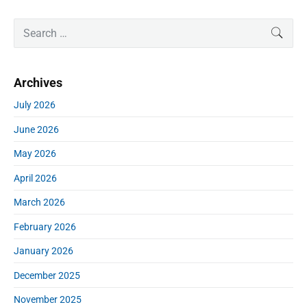
o
g
x
u
P
S
a
t
SEAR
r
s
e
t
p
i
a
p
o
i
m
r
o
s
Archives
a
o
c
s
r
t
h
n
July 2026
t
y
:
f
S
:
June 2026
o
i
r
d
May 2026
:
e
April 2026
b
a
March 2026
r
February 2026
January 2026
December 2025
November 2025